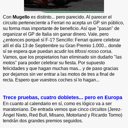
Con
Mugello
es distinto... pero parecido. Al parecer el
circuito perteneciente a Ferrari no acepta un GP sin público,
su forma mas importante de beneficio. Así que "pasan" de
organizar el GP de Italia sin ganar dinero. Vale, pero
¿entonces porqué sí F-1? Sencillo: Ferrari quiere celebrar
allí el día 13 de Septiembre su Gran Premio 1.000... donde
sí se espera que puedan acudir los
tifossi rosso corsa
.
Vamos, que los propietarios han eliminado sin dudarlo "las
motos" para poder celebrar su fiesta. Por supuesto
felicidades y que hagan muchas mas... y de paso gracias
por dejarnos sin ver entrar a las motos de tres a final de
recta. Espero que vuestros coches sí lo hagan...
Trece pruebas, cuatro dobletes... pero en Europa
En cuanto al calendario en sí, como es lógico va a ser
maratoniano. De entrada vemos que cinco circuitos (Jerez-
Ángel Nieto, Red Bull, Misano, Motorland y Ricardo Tormo)
tendrán dos grandes premios seguidos.