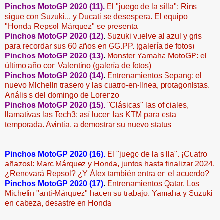
Pinchos MotoGP 2020 (11).
El "juego de la silla": Rins
sigue con Suzuki... y Ducati se desespera. El eq
uipo
"Honda-Repsol-Márquez" se presenta
Pinchos MotoGP 2020 (12)
.
Suzuki vuelve al azul y gris
para recordar sus 60 años en GG.PP. (galería de fotos)
Pinchos MotoGP 2020 (13)
.
Monster Yamaha MotoGP: el
último año con Valentino (galería de fotos)
Pinchos MotoGP 2020 (14)
.
Entrenamientos Sepang: el
nuevo Michelin trasero y las cuatro-en-linea, protagonistas.
Análisis del domingo de Lorenzo
Pinchos MotoGP 2020 (15).
"Clásicas" las oficiales,
llamativas las Tech3: así lucen las KTM para esta
temporada. Avintia, a demostrar su nuevo status
Pinchos MotoGP 2020 (16).
El "juego de la silla". ¡Cuatro
añazos!: Marc Márquez y Honda, juntos hasta finalizar 2024.
¿Renovará Repsol? ¿Y Álex también entra en el acuerdo?
Pinchos MotoGP 2020 (17)
.
Entrenamientos Qatar. Los
Michelin "anti-Márquez" hacen su trabajo: Yamaha y Suzuki
en cabeza, desastre en Honda