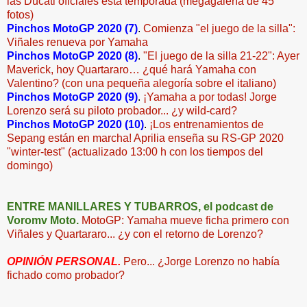
las Ducati oficiales esta temporada (megagalería de 45
fotos)
Pinchos MotoGP 2020 (7)
.
Comienza "el juego de la silla":
Viñales renueva por Yamaha
Pinchos MotoGP 2020 (8)
.
"El juego de la silla 21-22": Ayer
Maverick, hoy Quartararo… ¿qué hará Yamaha con
Valentino? (con una pequeña alegoría sobre el italiano)
Pinchos MotoGP 2020 (9)
.
¡Yamaha a por todas! Jorge
Lorenzo será su piloto probador... ¿y wild-card?
Pinchos MotoGP 2020 (10)
.
¡Los entrenamientos de
Sepang están en marcha! Aprilia enseña su RS-GP 2020
"winter-test" (actualizado 13:00 h con los tiempos del
domingo)
ENTRE MANILLARES Y TUBARROS, el podcast de
Voromv Moto.
MotoGP: Yamaha mueve ficha primero con
Viñales y Quartararo... ¿y con el retorno de Lorenzo?
OPINIÓN PERSONAL.
Pero... ¿Jorge Lorenzo no había
fichado como probador?