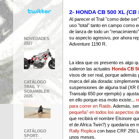
2- HONDA CB 500 XL
(CB 
Al parecer el Trail "como debe ser
uso "total" tanto en campo como e
de lanza de todo un "renacimiento"
su aspecto agresivo, por ahora 
NOVEDADES
2027
Adventure 1190 R.
La idea que os presento es algo 
salieron las actuales
Honda CB 5
visos de ser real, porque además 
marca del ala dorada: simplemente
CATÁLOGO
TRAIL Y
suspensiones de alguna trail (XR 6
SCRAMBLER
Transalp 650 por ejemplo) y ajusta
2026
en ello porque esa moto existe...
r
para correr en Raids
. Además, ser
pequeña" en todos los aspectos de
que recibirá el nombre Elsinore qu
el de Africa Twin?) y quedaría en 
Rally Replica
con base CRF 250 L
CATÁLOGO
SPORT-
unos meses.