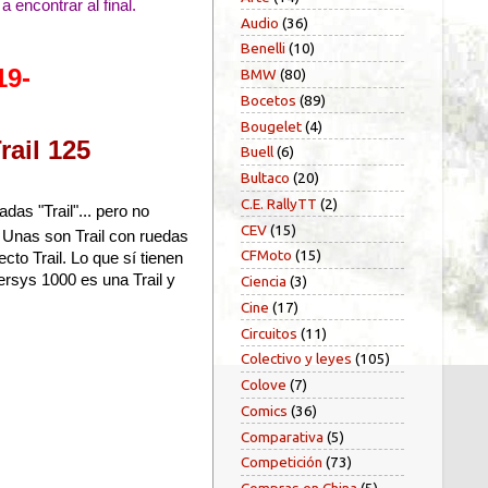
 encontrar al final.
Audio
(36)
Benelli
(10)
19-
BMW
(80)
Bocetos
(89)
Bougelet
(4)
rail 125
Buell
(6)
Bultaco
(20)
C.E. RallyTT
(2)
as "Trail"... pero no
CEV
(15)
 Unas son Trail con ruedas
CFMoto
(15)
to Trail. Lo que sí tienen
rsys 1000 es una Trail y
Ciencia
(3)
Cine
(17)
Circuitos
(11)
Colectivo y leyes
(105)
Colove
(7)
Comics
(36)
Comparativa
(5)
Competición
(73)