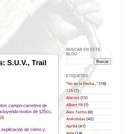
BUSCAR EN ESTE
BLOG
S.U.V., Trail
ETIQUETAS
"No es la flecha..."
(18)
125
(7)
Alarcos
(15)
Albert FR
(7)
motos
campo-carretera
de
incluyendo motos de 125cc,
Alex Tormo
(6)
18
.
Anécdotas
(42)
Aprilia
(41)
a explicación de cómo y
Arte
(14)