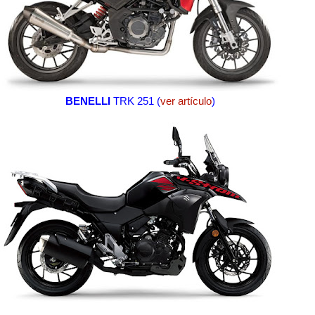
BENELLI
TRK 251 (
ver artículo
)