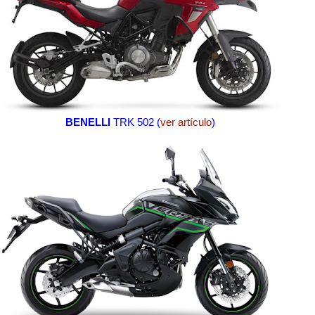
BENELLI
TRK 502 (
ver artículo
)