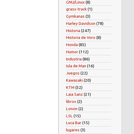
GNU/Linux
(8)
grass-track
(1)
Gymkanas
(3)
Harley Davidson
(78)
Historia
(247)
Historia de Voro
(8)
Honda
(85)
Humor
(112)
Industria
(86)
Isla de Man
(16)
Juegos
(22)
Kawasaki
(20)
KTM
(52)
Laia Sanz
(21)
libros
(2)
Loncin
(2)
LSL
(15)
Luca Bar
(15)
lugares
(3)