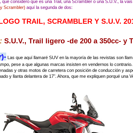
 qué considero que es una Trail, una Scrambler o una S.U.V., la vais a
l y Scrambler)
aquí la segunda de dos:
LOGO TRAIL, SCRAMBLER Y S.U.V. 20
:
S.U.V., Trail ligero -de 200 a 350cc- y T
r
)-
Las que aquí llamaré SUV en la mayoría de las revistas son llamad
ampo, pese a que algunas marcas insisten en vendernos lo contrario.
enadas y otras motos de carretera con posición de conducción y aspec
do y llanta delantera de 17". Ahora, que me expliquen porqué una Ve