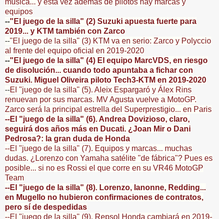
música... y esta vez además de pilotos hay marcas y
equipos
--
"El juego de la silla" (2) Suzuki apuesta fuerte para
2019... y KTM también con Zarco
--
"El juego de la silla" (3) KTM va en serio: Zarco y Polyccio
al frente del equipo oficial en 2019-2020
--
"El juego de la silla" (4) El equipo MarcVDS, en riesgo
de disolución... cuando todo apuntaba a fichar con
Suzuki. Miguel Oliveira piloto Tech3-KTM en 2019-2020
--
El "juego de la silla" (5). Aleix Espargaró y Álex Rins
renuevan por sus marcas. MV Agusta vuelve a MotoGP.
Zarco será la principal estrella del Superprestigio... en Paris
--El "juego de la silla" (6). Andrea Dovizioso, claro,
seguirá dos años más en Ducati. ¿Joan Mir o Dani
Pedrosa?: la gran duda de Honda
--El "juego de la silla" (7). Equipos y marcas... muchas
dudas. ¿Lorenzo con Yamaha satélite "de fábrica"? Pues es
posible... si no es Rossi el que corre en su VR46 MotoGP
Team
--El "juego de la silla" (8). Lorenzo, Ianonne, Redding...
en Mugello no hubieron confirmaciones de contratos,
pero sí de despedidas
--El "juego de la silla" (9). Repsol Honda cambiará en 2019-