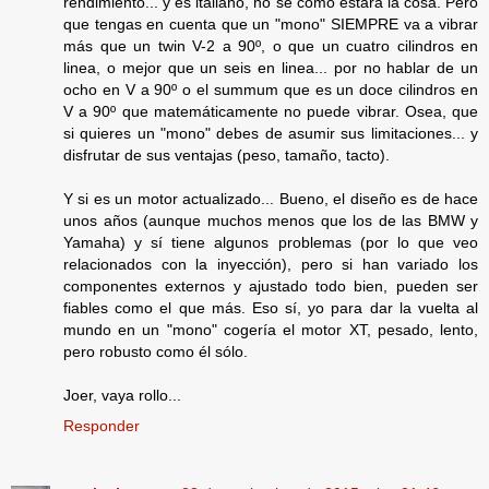
rendimiento... y es italiano, no sé cómo estará la cosa. Pero
que tengas en cuenta que un "mono" SIEMPRE va a vibrar
más que un twin V-2 a 90º, o que un cuatro cilindros en
linea, o mejor que un seis en linea... por no hablar de un
ocho en V a 90º o el summum que es un doce cilindros en
V a 90º que matemáticamente no puede vibrar. Osea, que
si quieres un "mono" debes de asumir sus limitaciones... y
disfrutar de sus ventajas (peso, tamaño, tacto).
Y si es un motor actualizado... Bueno, el diseño es de hace
unos años (aunque muchos menos que los de las BMW y
Yamaha) y sí tiene algunos problemas (por lo que veo
relacionados con la inyección), pero si han variado los
componentes externos y ajustado todo bien, pueden ser
fiables como el que más. Eso sí, yo para dar la vuelta al
mundo en un "mono" cogería el motor XT, pesado, lento,
pero robusto como él sólo.
Joer, vaya rollo...
Responder