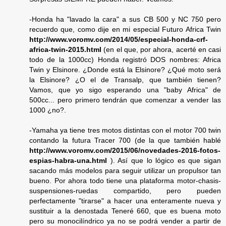
-Honda ha "lavado la cara" a sus CB 500 y NC 750 pero
recuerdo que, como dije en mi especial Futuro Africa Twin
http://www.voromv.com/2014/05/especial-honda-crf-
africa-twin-2015.html
(en el que, por ahora, acerté en casi
todo de la 1000cc) Honda registró DOS nombres: Africa
Twin y Elsinore. ¿Donde está la Elsinore? ¿Qué moto será
la Elsinore? ¿O el de Transalp, que también tienen?
Vamos, que yo sigo esperando una "baby Africa" de
500cc... pero primero tendrán que comenzar a vender las
1000 ¿no?.
-Yamaha ya tiene tres motos distintas con el motor 700 twin
contando la futura Tracer 700 (de la que también hablé
http://www.voromv.com/2015/06/novedades-2016-fotos-
espias-habra-una.html
). Así que lo lógico es que sigan
sacando más modelos para seguir utilizar un propulsor tan
bueno. Por ahora todo tiene una plataforma motor-chasis-
suspensiones-ruedas compartido, pero pueden
perfectamente "tirarse" a hacer una enteramente nueva y
sustituir a la denostada Teneré 660, que es buena moto
pero su monocilíndrico ya no se podrá vender a partir de