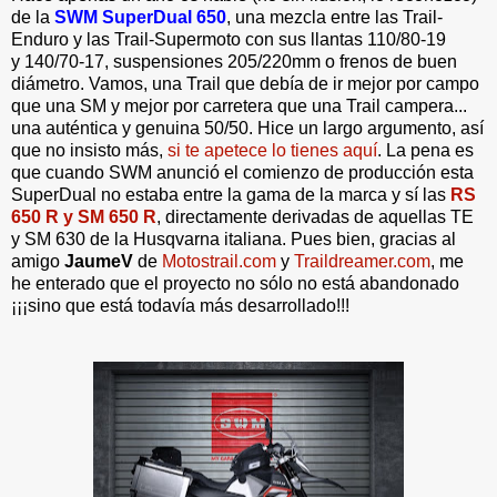
de la
SWM SuperDual 650
, una mezcla entre las Trail-
Enduro y las Trail-Supermoto con sus llantas 110/80-19
y 140/70-17, suspensiones 205/220mm o frenos de buen
diámetro. Vamos, una Trail que debía de ir mejor por campo
que una SM y mejor por carretera que una Trail campera...
una auténtica y genuina 50/50. Hice un largo argumento, así
que no insisto más,
si te apetece lo tienes aquí
. La pena es
que cuando SWM anunció el comienzo de producción esta
SuperDual no estaba entre la gama de la marca y sí las
RS
650 R y SM 650 R
, directamente derivadas de aquellas TE
y SM 630 de la Husqvarna italiana. Pues bien, gracias al
amigo
JaumeV
de
Motostrail.com
y
Traildreamer.com
, me
he enterado que el proyecto no sólo no está abandonado
¡¡¡sino que está todavía más desarrollado!!!