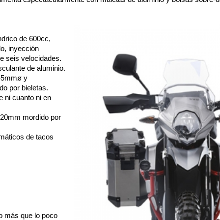
ndrico de 600cc,
o, inyección
e seis velocidades.
culante de aluminio.
e 45mmø y
 por bieletas.
 ni cuanto ni en
 320mm mordido por
umáticos de tacos
o más que lo poco