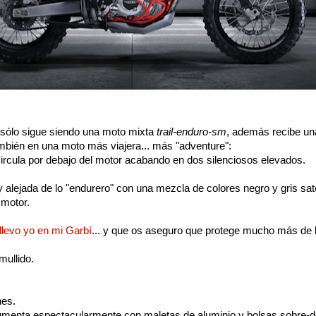
sólo sigue siendo una moto mixta
trail-enduro-sm
, además recibe un
mbién en una moto más viajera... más "adventure":
 circula por debajo del motor acabando en dos silenciosos elevados.
alejada de lo "endurero" con una mezcla de colores negro y gris sat
e motor.
levo yo en mi Garbí
... y que os aseguro que protege mucho más de 
mullido.
nes.
menta espectacularmente con maletas de aluminio y bolsas sobre-dep