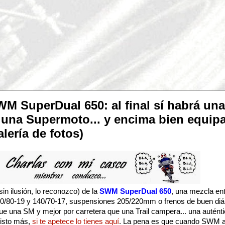
 SuperDual 650: al final sí habrá una 
 una Supermoto... y encima bien equipa
lería de fotos)
n ilusión, lo reconozco) de la
SWM SuperDual 650
, una mezcla ent
110/80-19 y 140/70-17, suspensiones 205/220mm o frenos de buen diá
ue una SM y mejor por carretera que una Trail campera... una auténti
sisto más,
si te apetece lo tienes aquí
. La pena es que cuando SWM a