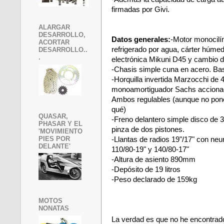
firmadas por Givi.
ALARGAR
DESARROLLO,
Datos generales:
-Motor monocilí
ACORTAR
refrigerado por agua, cárter húmed
DESARROLLO..
.
electrónica Mikuni D45 y cambio d
-Chasis simple cuna en acero. Bas
-Horquilla invertida Marzocchi d
monoamortiguador Sachs accionado
Ambos regulables (aunque no pone
qué)
QUASAR,
-Freno delantero simple disco de
PHASAR Y EL
pinza de dos pistones.
'MOVIMIENTO
PIES POR
-Llantas de radios 19"/17" con ne
DELANTE'
110/80-19" y 140/80-17"
-Altura de asiento 890mm
-Depósito de 19 litros
-Peso declarado de 159kg
MOTOS
NONATAS
La verdad es que no he encontrad