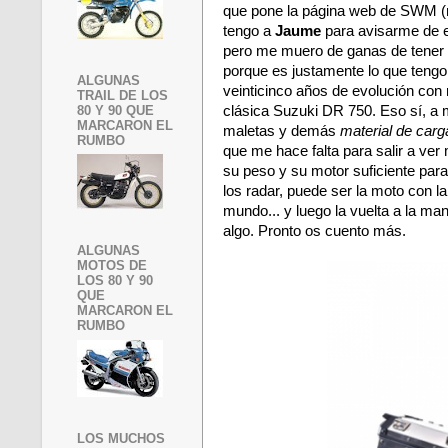
que pone la página web de SWM 
tengo a
Jaume
para avisarme de 
pero me muero de ganas de tener
porque es justamente lo que teng
ALGUNAS
veinticinco años de evolución con
TRAIL DE LOS
80 Y 90 QUE
clásica Suzuki DR 750. Eso sí, a 
MARCARON EL
maletas y demás
material de carg
RUMBO
que me hace falta para salir a ve
su peso y su motor suficiente par
los radar, puede ser la moto con la 
mundo... y luego la vuelta a la m
algo. Pronto os cuento más.
ALGUNAS
MOTOS DE
LOS 80 Y 90
QUE
MARCARON EL
RUMBO
LOS MUCHOS