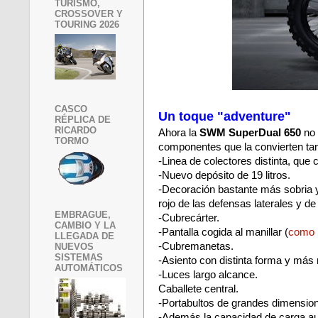
TURISMO,
CROSSOVER Y
TOURING 2026
CASCO
Un toque "adventure"
RÉPLICA DE
RICARDO
Ahora la
SWM SuperDual 650
no 
TORMO
componentes que la convierten ta
-Linea de colectores distinta, que
-Nuevo depósito de 19 litros.
-Decoración bastante más sobria y 
rojo de las defensas laterales y d
EMBRAGUE,
-Cubrecárter.
CAMBIO Y LA
-Pantalla cogida al manillar (
como l
LLEGADA DE
-Cubremanetas.
NUEVOS
SISTEMAS
-Asiento con distinta forma y más 
AUTOMÁTICOS
-Luces largo alcance.
Caballete central.
-Portabultos de grandes dimensio
-Además la capacidad de carga au