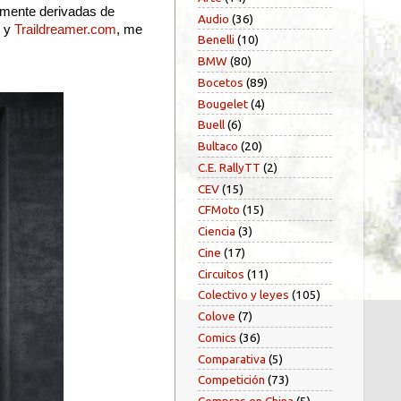
tamente derivadas de
Audio
(36)
y
Traildreamer.com
, me
Benelli
(10)
BMW
(80)
Bocetos
(89)
Bougelet
(4)
Buell
(6)
Bultaco
(20)
C.E. RallyTT
(2)
CEV
(15)
CFMoto
(15)
Ciencia
(3)
Cine
(17)
Circuitos
(11)
Colectivo y leyes
(105)
Colove
(7)
Comics
(36)
Comparativa
(5)
Competición
(73)