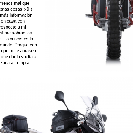
(menos mal que
estas cosas
;-D
),
 más información,
o en casa con
 respecto a mi
mí me sobran las
a
... o quizás es lo
r mundo. Porque con
a que no te abrasen
que dar la vuelta al
anzana a comprar