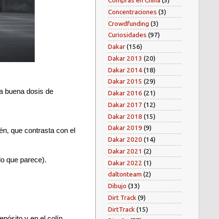
Compras en China
(5)
Concentraciones
(3)
Crowdfunding
(3)
Curiosidades
(97)
Dakar
(156)
Dakar 2013
(20)
Dakar 2014
(18)
Dakar 2015
(29)
a buena dosis de
Dakar 2016
(21)
Dakar 2017
(12)
Dakar 2018
(15)
Dakar 2019
(9)
én, que contrasta con el
Dakar 2020
(14)
Dakar 2021
(2)
lo que parece).
Dakar 2022
(1)
daltonteam
(2)
Dibujo
(33)
Dirt Track
(9)
DirtTrack
(15)
ósito y en el colín