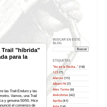
BUSCAR EN ESTE
BLOG
Trail "híbrida"
da para la
ETIQUETAS
"No es la flecha..."
(18)
125
(7)
Alarcos
(15)
Albert FR
(7)
Alex Tormo
(6)
re las Trail-Enduro y las
Anécdotas
(42)
metro. Vamos, una Trail
ca y genuina 50/50. Hice
Aprilia
(41)
nunció el comienzo de
Arte
(14)