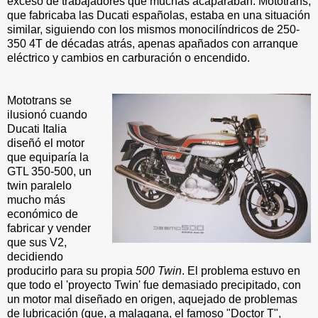
exceso de trabajadores que muchas acaparaban. Mototrans,
que fabricaba las Ducati españolas, estaba en una situación
similar, siguiendo con los mismos monocilíndricos de 250-
350 4T de décadas atrás, apenas apañados con arranque
eléctrico y cambios en carburación o encendido.
Mototrans se
ilusionó cuando
Ducati Italia
diseñó el motor
que equiparía la
GTL 350-500, un
twin paralelo
mucho más
económico de
fabricar y vender
que sus V2,
decidiendo
producirlo para su propia
500 Twin
. El problema estuvo en
que todo el 'proyecto Twin' fue demasiado precipitado, con
un motor mal diseñado en origen, aquejado de problemas
de lubricación (que, a malagana, el famoso "Doctor T",