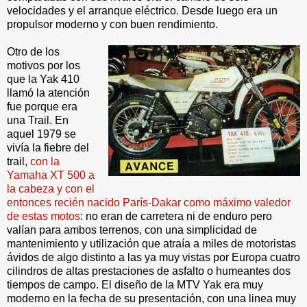
velocidades y el arranque eléctrico. Desde luego era un
propulsor moderno y con buen rendimiento.
Otro de los
motivos por los
que la Yak 410
llamó la atención
fue porque era
una Trail. En
aquel 1979 se
vivía la fiebre del
trail,
con la
Yamaha XT 500 a
la cabeza y con el
entonces recién nacido París-Dakar como máximo valedor
de estas motos
: no eran de carretera ni de enduro pero
valían para ambos terrenos, con una simplicidad de
mantenimiento y utilización que atraía a miles de motoristas
ávidos de algo distinto a las ya muy vistas por Europa cuatro
cilindros de altas prestaciones de asfalto o humeantes dos
tiempos de campo. El diseño de la MTV Yak era muy
moderno en la fecha de su presentación, con una linea muy