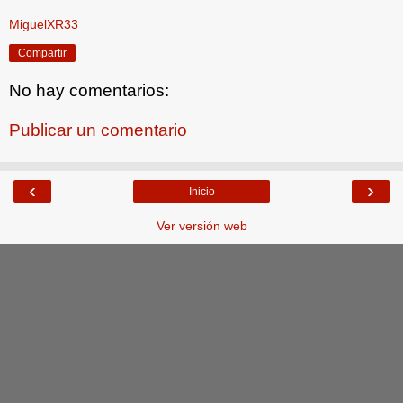
MiguelXR33
Compartir
No hay comentarios:
Publicar un comentario
‹
›
Inicio
Ver versión web