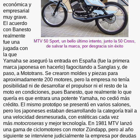
económica y
empresarial
muy grave.
El acuerdo
con Banesto
realmente
MTV 50 Sport, un bello último intento, junto la 50 Cross,
fue una
de salvar la marca, por desgracia sin éxito
jugada con
la que
Yamaha se aseguró la entrada en España (fue la primera
marca japonesa en hacerlo) fagocitando a Sanglas y, de
paso, a Mototrans. Se crearon moldes y piezas para
aproximadamente 200 motores, pero la empresa no tenía
posibilidad ni de desarrollar el propulsor ni el resto de la
moto en condiciones, pues Banesto, que realmente lo que
quería es que entrara una potente Yamaha, no cedió más
crédito. El mismo prototipo se presentó en varios salones,
pero los japoneses estaban desarrollando la categoría trail a
una velocidad desmesurada, con estéticas cada vez
más
motocroseras
y mejor tecnología. En 1981 MTV lanzó
una gama de ciclomotores con motor Zündapp, pero al año
siguiente se interviene judicialmente la empresa por deudas