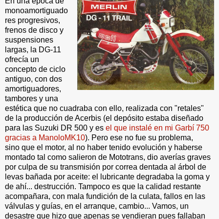
En una época de
monoamortiguado
res progresivos,
frenos de disco y
suspensiones
largas, la DG-11
ofrecía un
concepto de ciclo
antiguo, con dos
amortiguadores,
tambores y una
estética que no cuadraba con ello, realizada con "retales"
de la producción de Acerbis (el depósito estaba diseñado
para las Suzuki DR 500 y es
el que instalé en mi Garbí 750
gracias a ManoloMK10
). Pero ese no fue su problema,
sino que el motor, al no haber tenido evolución y haberse
montado tal como salieron de Mototrans, dio averías graves
por culpa de su transmisión por correa dentada al árbol de
levas bañada por aceite: el lubricante degradaba la goma y
de ahí... destrucción. Tampoco es que la calidad restante
acompañara, con mala fundición de la culata, fallos en las
válvulas y guías, en el arranque, cambio... Vamos, un
desastre que hizo que apenas se vendieran pues fallaban