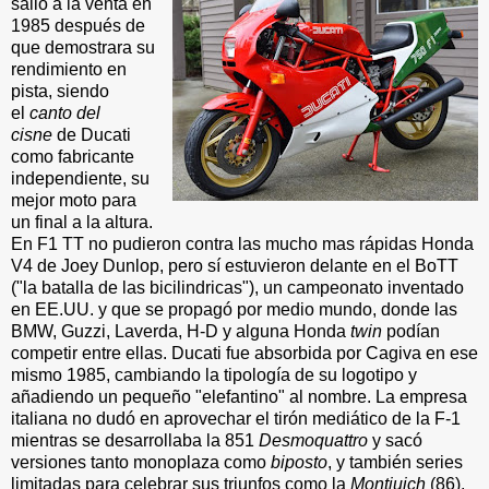
salió a la venta en
1985 después de
que demostrara su
rendimiento en
pista, siendo
el
canto del
cisne
de Ducati
como fabricante
independiente, su
mejor moto para
un final a la altura.
En F1 TT no pudieron contra las mucho mas rápidas Honda
V4 de Joey Dunlop, pero sí estuvieron delante en el BoTT
("la batalla de las bicilindricas"), un campeonato inventado
en EE.UU. y que se propagó por medio mundo, donde las
BMW, Guzzi, Laverda, H-D y alguna Honda
twin
podían
competir entre ellas. Ducati fue absorbida por Cagiva en ese
mismo 1985, cambiando la tipología de su logotipo y
añadiendo un pequeño "elefantino" al nombre. La empresa
italiana no dudó en aprovechar el tirón mediático de la F-1
mientras se desarrollaba la 851
Desmoquattro
y sacó
versiones tanto monoplaza como
biposto
, y también series
limitadas para celebrar sus triunfos como la
Montjuich
(86),