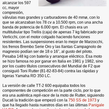
alcanzar los 597
cc, mayor
compresión,
válvulas mas grandes y carburadores de 40 mmø, con lo
que se alcanzaban los 78 cv a 10.500 rpm, con una ancha
banda de potencia de 6.000 rpm. El chasis era un
multitubular tipo Trellis (caja) de apenas 7 kg fabricado por
Verlicchi, con el motor colgado haciendo funciones
resistentes. Las suspensiones eran lo mejor de Marzocchi,
los frenos Brembo Serie Oro y las llantas Campagnolo de
magnesio podían ser de 18 o 16", al gusto del piloto.
Pesaba 148 kg con batería y arranque eléctrico.
Esa moto
se hizo famosa no por ganar en Italia en 1981 y 1982, sino
por los cuatro títulos consecutivos del Mundial de F2 que
consiguió Toni Rutter (81-82-83-84) contra las rápidas y
ligeras Yamaha RD 350 LC.
La versión de calle TT-2 600 equipaba todos los
componentes de competición en la parte ciclo, por lo que
era una auténtica
repli-race
de la moto de Rutter, siguiendo
Ducati la tradición que empezó con la
750 SS de 1973
y
que ha llegado hasta nuestros días en las últimas
Panigale