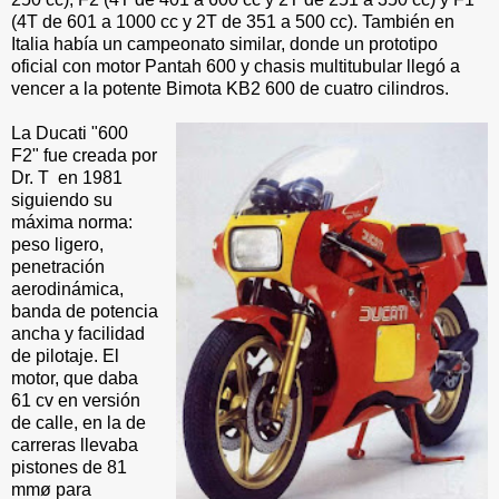
(4T de 601 a 1000 cc y 2T de 351 a 500 cc). También en
Italia había un campeonato similar, donde un prototipo
oficial con motor Pantah 600 y chasis multitubular llegó a
vencer a la potente Bimota KB2 600 de cuatro cilindros.
La Ducati "600
F2" fue creada por
Dr. T en 1981
siguiendo su
máxima norma:
peso ligero,
penetración
aerodinámica,
banda de potencia
ancha y facilidad
de pilotaje. El
motor, que daba
61 cv en versión
de calle, en la de
carreras llevaba
pistones de 81
mmø para