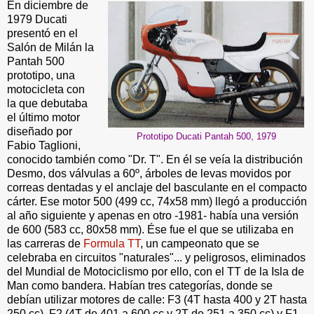
En diciembre de
1979 Ducati
presentó en el
Salón de Milán la
Pantah 500
prototipo, una
motocicleta con
la que debutaba
el último motor
diseñado por
Prototipo Ducati Pantah 500, 1979
Fabio Taglioni,
conocido también como "Dr. T". En él se veía la distribución
Desmo, dos válvulas a 60º, árboles de levas movidos por
correas dentadas y el anclaje del basculante en el compacto
cárter. Ese motor 500 (499 cc, 74x58 mm) llegó a producción
al año siguiente y apenas en otro -1981- había una versión
de 600 (583 cc, 80x58 mm). Ése fue el que se utilizaba en
las carreras de
Formula TT
, un campeonato que se
celebraba en circuitos "naturales"... y peligrosos, eliminados
del Mundial de Motociclismo por ello, con el TT de la Isla de
Man como bandera. Habían tres categorías, donde se
debían utilizar motores de calle: F3 (4T hasta 400 y 2T hasta
250 cc), F2 (4T de 401 a 600 cc y 2T de 251 a 350 cc) y F1