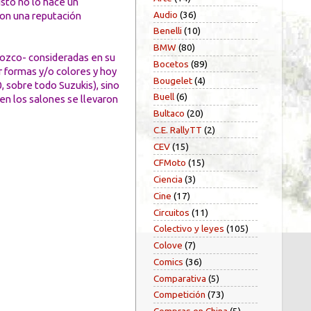
usto no lo hace un
Audio
(36)
con una reputación
Benelli
(10)
BMW
(80)
nozco- consideradas en su
Bocetos
(89)
 formas y/o colores y hoy
Bougelet
(4)
 sobre todo Suzukis), sino
Buell
(6)
n los salones se llevaron
Bultaco
(20)
C.E. RallyTT
(2)
CEV
(15)
CFMoto
(15)
Ciencia
(3)
Cine
(17)
Circuitos
(11)
Colectivo y leyes
(105)
Colove
(7)
Comics
(36)
Comparativa
(5)
Competición
(73)