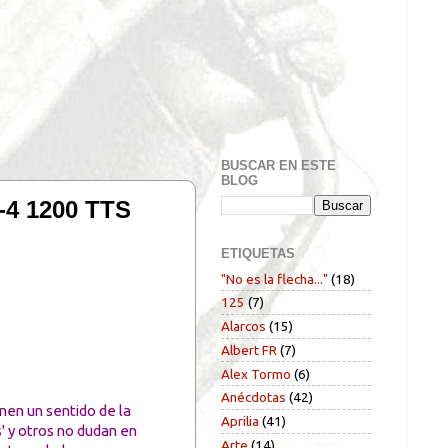
BUSCAR EN ESTE
BLOG
-4 1200 TTS
ETIQUETAS
"No es la flecha..."
(18)
125
(7)
Alarcos
(15)
Albert FR
(7)
Alex Tormo
(6)
Anécdotas
(42)
enen un sentido de la
Aprilia
(41)
' y otros no dudan en
Arte
(14)