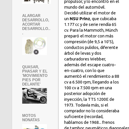
propulsor, y lo encontró en el
mundo del automóvil.
Decidió utilizar el motor de
ALARGAR
un
NSU Prinz
, que cubicaba
DESARROLLO,
1.177 cc y de serie rendía 65
ACORTAR
DESARROLLO..
cv. Para la Mammoth, Münch
.
preparó el motor con más
compresión (de 9,5 a 10'5),
conductos pulidos, diferente
árbol de levas y dos
carburadores Webber,
además del escape cuatro-
QUASAR,
en-cuatro, con lo que
PHASAR Y EL
'MOVIMIENTO
aumentó el rendimiento a 88
PIES POR
cv a 6.500 rpm, llegando a los
DELANTE'
100 cv a 7.500 rpm en una
posterior adopción de
inyección, la TTS 1200E de
1973. Todavía más, si el
comprador no lo consideraba
MOTOS
suficiente (recordad,
NONATAS
hablamos de 1968... frenos
de tambor, neumáticos diagonales 