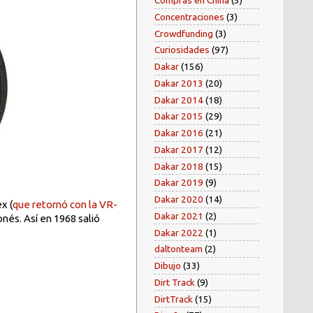
Compras en China
(5)
Concentraciones
(3)
Crowdfunding
(3)
Curiosidades
(97)
Dakar
(156)
Dakar 2013
(20)
Dakar 2014
(18)
Dakar 2015
(29)
Dakar 2016
(21)
Dakar 2017
(12)
Dakar 2018
(15)
Dakar 2019
(9)
Dakar 2020
(14)
x (
que retornó con la VR-
Dakar 2021
(2)
nés. Así en 1968 salió
Dakar 2022
(1)
daltonteam
(2)
Dibujo
(33)
Dirt Track
(9)
DirtTrack
(15)