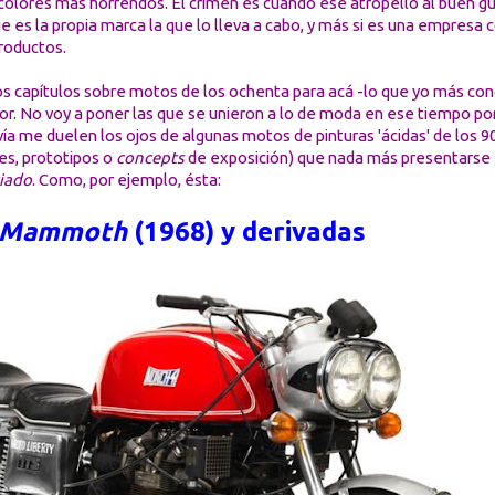
y colores más horrendos. El crimen es cuando ese atropello al buen g
e es la propia marca la que lo lleva a cabo, y más si es una empresa 
roductos.
os capítulos sobre motos de los ochenta para acá -lo que yo más co
. No voy a poner las que se unieron a lo de moda en ese tiempo por
 me duelen los ojos de algunas motos de pinturas 'ácidas' de los 90,
nes, prototipos o
concepts
de exposición) que nada más presentarse e
ciado
. Como, por ejemplo, ésta:
Mammoth
(1968) y derivadas