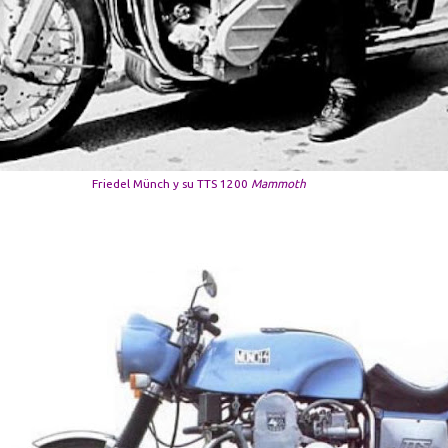
Friedel Münch y su TTS 1200
Mammoth