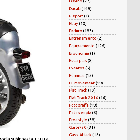
Diseño
(77)
Ducati
(169)
E-sport
(1)
Ebay
(10)
Enduro
(183)
Entrenamiento
(2)
Equipamiento
(126)
Ergonomía
(1)
Escarpias
(8)
Eventos
(6)
Féminas
(15)
FF movement
(19)
Flat Track
(19)
Flat Track 2016
(16)
Fotografía
(18)
Fotos espía
(6)
Freestyle
(38)
Garbí750
(31)
Gass Attack
(16)
odía subir hasta 1.300 e