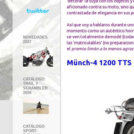
'decorar' la suya con los objetos 
aficionado contra su moto, sino qu
contrastada de elegancia en sus p
Así que voy a hablaros durante un
momento como un auténtico horror
se ven totalmente demodé (todavía
NOVEDADES
2027
las 'matriculables' (no preparacio
el
premio limón a lo menos agra
Münch-4 1200 TTS
CATÁLOGO
TRAIL Y
SCRAMBLER
2026
CATÁLOGO
SPORT-