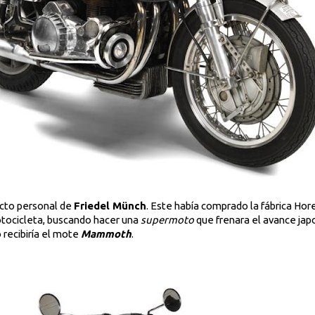
cto personal de
Friedel Münch
. Este había comprado la fábrica Hore
motocicleta, buscando hacer una
supermoto
que frenara el avance japo
 recibiría el mote
Mammoth
.