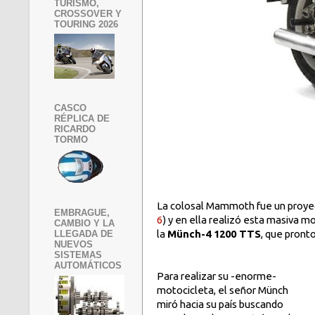
TURISMO,
CROSSOVER Y
TOURING 2026
CASCO
RÉPLICA DE
RICARDO
TORMO
La colosal Mammoth fue un proye
EMBRAGUE,
6
) y en ella realizó esta masiva 
CAMBIO Y LA
la
Münch-4 1200 TTS
,
que pronto
LLEGADA DE
NUEVOS
SISTEMAS
AUTOMÁTICOS
Para realizar su -enorme-
motocicleta, el señor Münch
miró hacia su país buscando