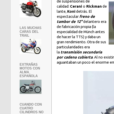
de suspensiones de
calidad:
Cerani
o
Rickman
de
lante,
Koni
detrás. El
espectacular
freno de
tambor de 12"
delantero era
de fabricación propia (la
LAS MUCHAS
especialidad de Münch antes
CARAS DEL
TRAIL
de hacer la TTS) y daba un
gran rendimiento. Otra de sus
particularidades era
la
transmisión secundaria
por cadena cubierta
. Al no exist
aguantaban un poco el enorme emp
EXTRAÑAS
MOTOS CON
ALMA
ESPAÑOLA
CUANDO CON
CUATRO
CILINDROS NO