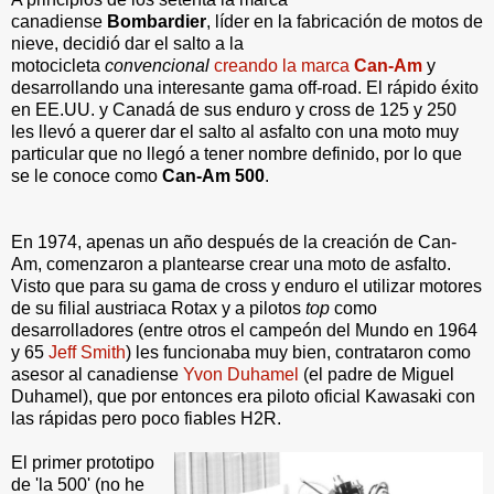
canadiense
Bombardier
, líder en la fabricación de motos de
nieve, decidió dar el salto a la
motocicleta
convencional
creando la marca
Can-Am
y
desarrollando una interesante gama off-road. El rápido éxito
en EE.UU. y Canadá de sus enduro y cross de 125 y 250
les llevó a querer dar el salto al asfalto con una moto muy
particular que no llegó a tener nombre definido, por lo que
se le conoce como
Can-Am 500
.
En 1974, apenas un año después de la creación de Can-
Am, comenzaron a plantearse crear una moto de asfalto.
Visto que para su gama de cross y enduro el utilizar motores
de su filial austriaca Rotax y a pilotos
top
como
desarrolladores (entre otros el campeón del Mundo en 1964
y 65
Jeff Smith
) les funcionaba muy bien, contrataron como
asesor al canadiense
Yvon Duhamel
(el padre de Miguel
Duhamel), que por entonces era piloto oficial Kawasaki con
las rápidas pero poco fiables H2R.
El primer prototipo
de 'la 500' (no he