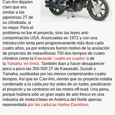
Can-Am dejaron
claro que era
similar a las
japonesas 2T de
su cilindrada, si
no mejor. Pero el
problema no fue el proyecto, sino las leyes anti-
contaminación USA. Anunciadas en 1972 y con una
introducción lenta pero progresivamente más dura cada
cuatro años, ya por entonces fueron motivo de la anulación
de proyectos de maravillosas 750 dos tiempos de cuatro
cilindros como la
Kawasaki 'cuatro en cuadro'
o de
la
Yamaha 'en linea'
. También iban a hacer desaparecer
poco a poco las 350-500 2T de Kawasaki, Suzuki y
Yamaha, sustituidas por las menos contaminantes cuatro
tiempos. Así que en Can-Am, viendo que su proyecto estaba
condenado a la caída
por ley
antes de un lustro, paralizaron
el proyecto y se centraron en las motos off-road. Una pena,
porque hubiera sido un gran soplo de aire fresco en una
industria de motocicletas en América del Norte apenas
representada
por las caducas Harley-Davidson
.