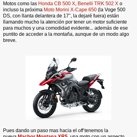
Motos como las
Honda CB 500 X
,
Benelli TRK 502 X
o
incluso la próxima
Moto Morini X-Cape 650
(la Voge 500
DS, con llanta delantera de 17", la dejaré fuera) están
llamando mucho la atención por tener un motor suficiente
para muchos y una comodidad evidente... además de ese
puntito de acceder a la montaña, aunque de un modo algo
breve.
Pues dando un paso mas hacia el
off
tenemos la
nueva
Macbor Montana XR5
, una moto con un aspecto