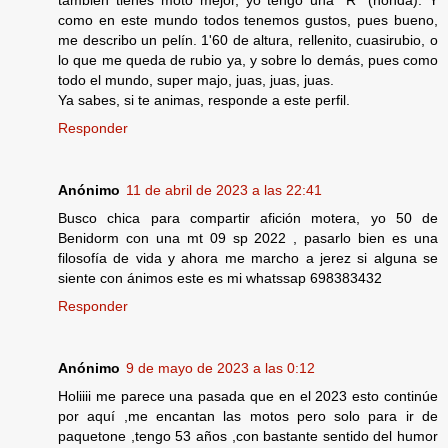
también tienes moto mejor, yo tengo una "R" (honda). Y
como en este mundo todos tenemos gustos, pues bueno,
me describo un pelín. 1'60 de altura, rellenito, cuasirubio, o
lo que me queda de rubio ya, y sobre lo demás, pues como
todo el mundo, super majo, juas, juas, juas.
Ya sabes, si te animas, responde a este perfil.
Responder
Anónimo
11 de abril de 2023 a las 22:41
Busco chica para compartir afición motera, yo 50 de
Benidorm con una mt 09 sp 2022 , pasarlo bien es una
filosofía de vida y ahora me marcho a jerez si alguna se
siente con ánimos este es mi whatssap 698383432
Responder
Anónimo
9 de mayo de 2023 a las 0:12
Holiiii me parece una pasada que en el 2023 esto continúe
por aquí ,me encantan las motos pero solo para ir de
paquetone ,tengo 53 años ,con bastante sentido del humor