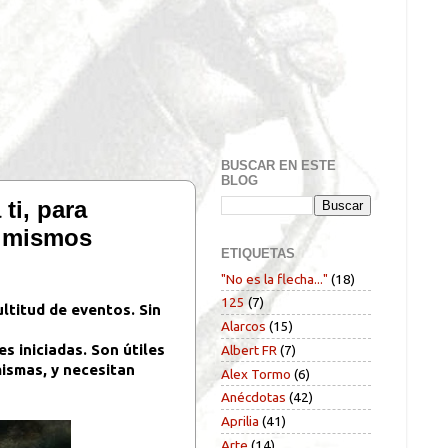
BUSCAR EN ESTE
BLOG
ti, para
s mismos
ETIQUETAS
"No es la flecha..."
(18)
125
(7)
ltitud de eventos. Sin
Alarcos
(15)
s iniciadas. Son útiles
Albert FR
(7)
mismas, y necesitan
Alex Tormo
(6)
Anécdotas
(42)
Aprilia
(41)
Arte
(14)