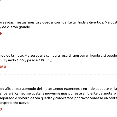
14
to salidas, fiestas, música y quedar conn gente tan linda y divertida. Me gu
 y de cuerpo grande.
19
undo de la moto. Me agradaria compartir esa afición con un hombre sí pued
 58 y mido 1,66 y peso 67 KGS '-))
6:30
y aficionada al mundo del motor .tengo experiencia en ir de paquete en la
iar para él carnet me gustaría moverme mas por este ambiente del motero
o separado o soltero decea quedar y conocernos por favor ponerse en conta
prospero año nuevo.
13