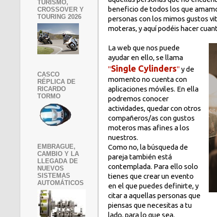
TURISMO,
beneficio de todos los que amamos
CROSSOVER Y
TOURING 2026
personas con los mimos gustos vit
moteras, y aquí podéis hacer cuan
La web que nos puede
ayudar en ello, se llama
Single Cylinders
"
"
y de
CASCO
momento no cuenta con
RÉPLICA DE
aplicaciones móviles. En ella
RICARDO
TORMO
podremos conocer
actividades, quedar con otros
compañeros/as con gustos
moteros mas afines a los
nuestros.
EMBRAGUE,
Como no, la búsqueda de
CAMBIO Y LA
pareja también está
LLEGADA DE
contemplada. Para ello solo
NUEVOS
SISTEMAS
tienes que crear un evento
AUTOMÁTICOS
en el que puedes definirte, y
citar a aquellas personas que
piensas que necesitas a tu
lado, para lo que sea.