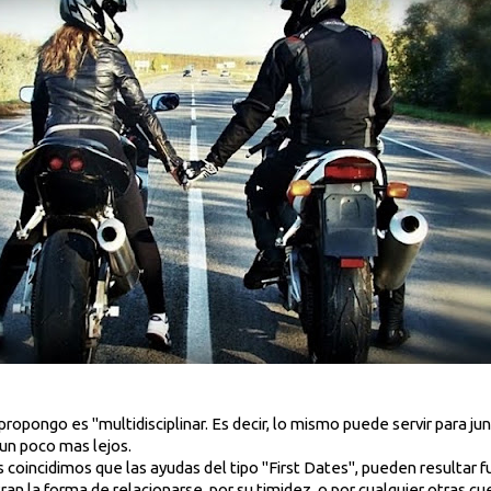
s propongo es "multidisciplinar. Es decir, lo mismo puede servir para ju
 un poco mas lejos.
dos coincidimos que las ayudas del tipo "First Dates", pueden resultar
n la forma de relacionarse, por su timidez, o por cualquier otras cue