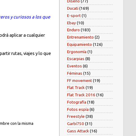
Diseño
(77)
Ducati
(169)
E-sport
(1)
eros y curiosos a los que
Ebay
(10)
Enduro
(183)
drá aplicar a cualquier
Entrenamiento
(2)
Equipamiento
(126)
Ergonomía
(1)
tir rutas, viajes y lo que
Escarpias
(8)
Eventos
(6)
Féminas
(15)
FF movement
(19)
Flat Track
(19)
Flat Track 2016
(16)
Fotografía
(18)
Fotos espía
(6)
Freestyle
(38)
ombre con la misma
Garbí750
(31)
Gass Attack
(16)