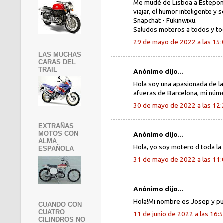
Me mudé de Lisboa a Estepona
viajar, el humor inteligente y
Snapchat - Fukinwixu.
Saludos moteros a todos y to
29 de mayo de 2022 a las 15
LAS MUCHAS
CARAS DEL
TRAIL
Anónimo dijo...
Hola soy una apasionada de la
afueras de Barcelona, mi nú
30 de mayo de 2022 a las 12
EXTRAÑAS
MOTOS CON
Anónimo dijo...
ALMA
Hola, yo soy motero d toda la 
ESPAÑOLA
31 de mayo de 2022 a las 11
Anónimo dijo...
Hola!Mi nombre es Josep y 
CUANDO CON
CUATRO
11 de junio de 2022 a las 16:
CILINDROS NO