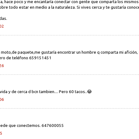
, hace poco y me encantaría conectar con gente que comparta los mismos
 sobre todo estar en medio a la naturaleza. Si vives cerca y te gustaría co
das.
:02
 moto,de paquete,me gustaría encontrar un hombre q comparta mi afición, 
mero de teléfono 659151451
:26
vida y de cerca d bcn tambien.... Pero 60 tacos..😂
:06
puede que conectemos. 647600055
55