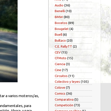
Audio
(36)
Benelli
(10)
BMW
(80)
Bocetos
(89)
Bougelet
(4)
Buell
(6)
Bultaco
(20)
C.E. RallyTT
(2)
CEV
(15)
CFMoto
(15)
Ciencia
(3)
Cine
(17)
Circuitos
(11)
Colectivo y leyes
(105)
Colove
(7)
Comics
(36)
ntar a varios moteros/as,
Comparativa
(5)
Competición
(73)
 fundamentales, para
stión. Ahora, y para