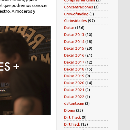
Compras en China
(5)
r el que podremos conocer
Concentraciones
(3)
estro. A moteros y
Crowdfunding
(3)
Curiosidades
(97)
Dakar
(156)
Dakar 2013
(20)
Dakar 2014
(18)
Dakar 2015
(29)
Dakar 2016
(21)
Dakar 2017
(12)
Dakar 2018
(15)
Dakar 2019
(9)
Dakar 2020
(14)
Dakar 2021
(2)
Dakar 2022
(1)
daltonteam
(2)
Dibujo
(33)
Dirt Track
(9)
DirtTrack
(15)