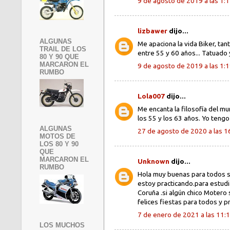
9 de agosto de 2019 a las 1:
lizbawer
dijo...
ALGUNAS
Me apaciona la vida Biker, tan
TRAIL DE LOS
entre 55 y 60 años... Tatuado
80 Y 90 QUE
MARCARON EL
9 de agosto de 2019 a las 1:
RUMBO
Lola007
dijo...
Me encanta la filosofía del m
los 55 y los 63 años. Yo tengo
ALGUNAS
27 de agosto de 2020 a las 1
MOTOS DE
LOS 80 Y 90
QUE
MARCARON EL
Unknown
dijo...
RUMBO
Hola muy buenas para todos so
estoy practicando.para estud
Coruña .si algún chico Moter
felices fiestas para todos y 
7 de enero de 2021 a las 11:
LOS MUCHOS