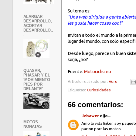
Su lema es:
"Una web dirigida a gente abierta
ALARGAR
DESARROLLO,
les gusta hacer cosas cool"
ACORTAR
DESARROLLO..
Invitan a todo el mundo a la prime
.
lugar del mundo, con solo especifi
Desde luego, parece un buen siste
surja, ¿no?
QUASAR,
Fuente:
Motociclismo
PHASAR Y EL
'MOVIMIENTO
Artículo realizado por:
Voro
PIES POR
DELANTE'
Etiquetas:
Curiosidades
66 comentarios:
lizbawer
dijo...
MOTOS
Amo la vida Biker, soy paquet
NONATAS
pacion porr las motos