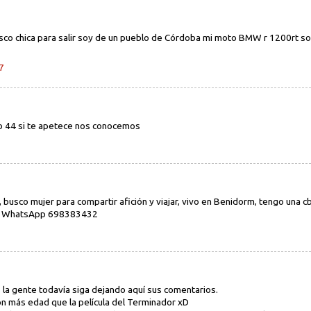
sco chica para salir soy de un pueblo de Córdoba mi moto BMW r 1200rt soy
7
o 44 si te apetece nos conocemos
 busco mujer para compartir afición y viajar, vivo en Benidorm, tengo una c
 mi WhatsApp 698383432
la gente todavía siga dejando aquí sus comentarios.
on más edad que la película del Terminador xD