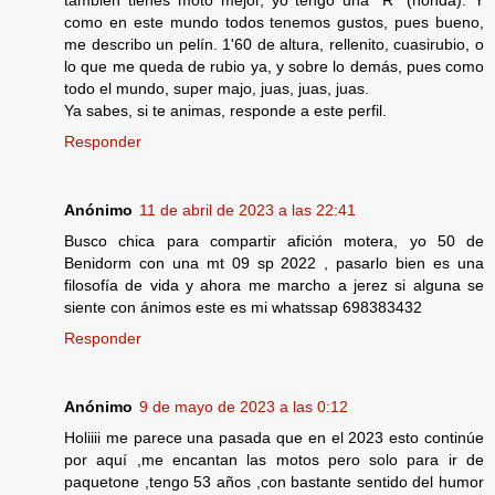
también tienes moto mejor, yo tengo una "R" (honda). Y
como en este mundo todos tenemos gustos, pues bueno,
me describo un pelín. 1'60 de altura, rellenito, cuasirubio, o
lo que me queda de rubio ya, y sobre lo demás, pues como
todo el mundo, super majo, juas, juas, juas.
Ya sabes, si te animas, responde a este perfil.
Responder
Anónimo
11 de abril de 2023 a las 22:41
Busco chica para compartir afición motera, yo 50 de
Benidorm con una mt 09 sp 2022 , pasarlo bien es una
filosofía de vida y ahora me marcho a jerez si alguna se
siente con ánimos este es mi whatssap 698383432
Responder
Anónimo
9 de mayo de 2023 a las 0:12
Holiiii me parece una pasada que en el 2023 esto continúe
por aquí ,me encantan las motos pero solo para ir de
paquetone ,tengo 53 años ,con bastante sentido del humor