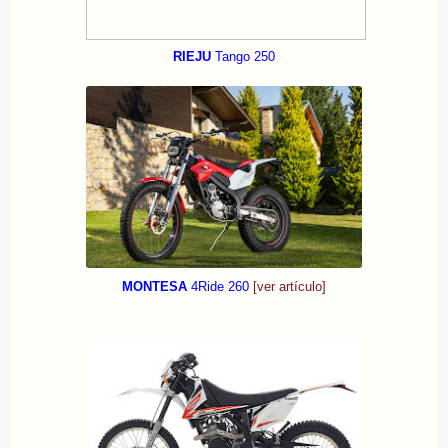
RIEJU
Tango 250
MONTESA
4Ride 260
[ver artículo]