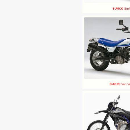
SUMCO
Surf
SUZUKI
Van V