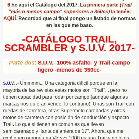
6
he aquí el Catálogo del 2017
.
La primera parte
(Trail
"más o menos campo" superiores a 350cc)
la tenéis
AQUÍ.
Recordad que al final pongo un listado de normas
en las que me baso.
-CATÁLOGO TRAIL,
SCRAMBLER y S.U.V. 2017-
Parte dos
:
S.U.V. -100% asfalto-
y Trail-campo
ligero -menos de 350cc-
Ummmm... Una categoría difícil,porque en la
S.U.V. .-
mayoría de las revistas estas motos son "Trail"... pero no
tienen capacidad para rodar por campo (aunque algunas
marcas nos quieran vender lo contrario). Unas son Trail con
ruedas de carretera, otras Supermoto carenadas y otras
motos de carretera con posición de conducción y aspecto
Trail. Lo que sí tienen en común es que llevan
semicarenado y llanta delantera de 17". Ahora, que me
expliquen porqué una Versys 1000 es una Trail y no lo es