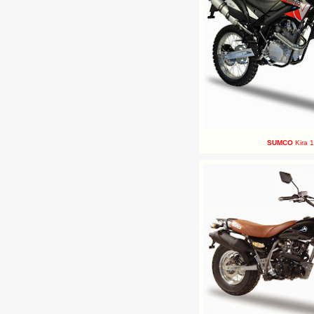
SUMCO
Kira 