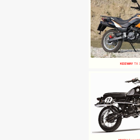
KEEWAY
TX 