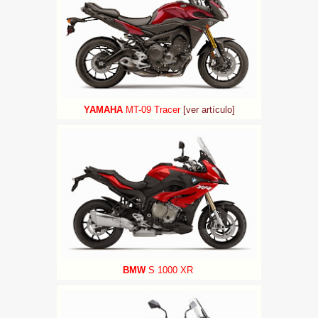
YAMAHA
MT-09 Tracer
[ver artículo]
BMW
S 1000 XR