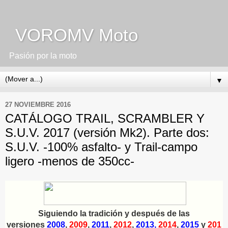
VOROMV Moto
Pasión por la moto
▼
27 NOVIEMBRE 2016
CATÁLOGO TRAIL, SCRAMBLER Y
S.U.V. 2017 (versión Mk2). Parte dos:
S.U.V. -100% asfalto- y Trail-campo
ligero -menos de 350cc-
Siguiendo la tradición y después de las
versiones
2008
,
2009
,
2011
,
2012
,
2013
,
2014
,
2015
y
201