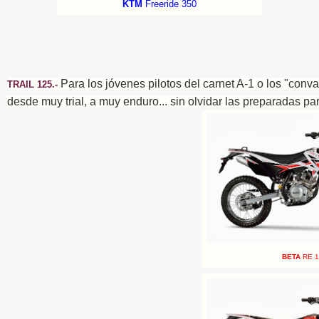
KTM
Freeride 350
Para los jóvenes pilotos del carnet A-1 o los "conval
TRAIL 125.-
desde muy trial, a muy enduro... sin olvidar las preparadas par
BETA
RE 1