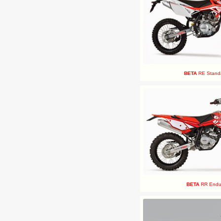
BETA
RE Stand
BETA
RR Endu