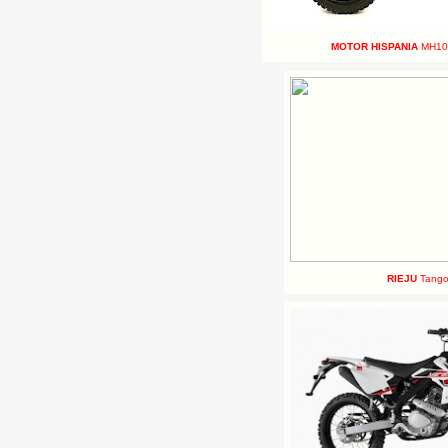
MOTOR HISPANIA
MH10 
RIEJU
Tango