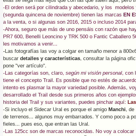
ellas se llega más lejos que con las que salen aquí, pero 
-El orden será por cilindrada y abecedario, y los modelos
(segunda quincena de noviembre) tienen las marcas
EN 
a la venta, o si algunas son 2016, 2015 o incluso 2014 par
-Ahora, seguro que más de uno pensáis con razón que ha
PR7 600, Benelli Leoncino y TRK 500 o Fantic Caballero 50
les motivamos a venir...
-
Las fotografías las voy a colgar en tamaño menor a 800x
buscar
detalles y características
, consultar la página ofi
pone "ver artículo".
-Las categorías son, claro,
según mi visión personal
, con 
tiene el concepto Trail. Es posible que no estés de acuerd
intento es plasmar la mayor variedad posible. Además, voy
desarrollado el Trail desde sus primeros años con ejemplos
historia del Trail y sus variantes, puedes pinchar aquí:
Las
-Si incluyo el Sidecar Ural es porque el amigo
Manchi
, de
de terrenos... algunos muy embarrados. Y como poco a 
fieles... pues eso, que entran las Ural.
-Las 125cc son de marcas reconocidas. No voy a colocar 