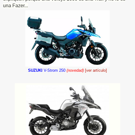
una Fazer...
SUZUKI
V-Strom 250
(novedad)
[ver artículo]