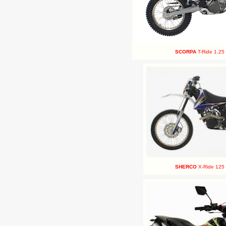
SCORPA
T-Ride 1.25 
SHERCO
X-Ride 125 