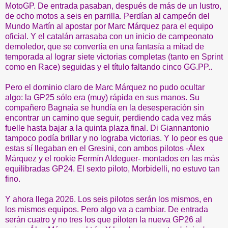
MotoGP. De entrada pasaban, después de más de un lustro,
de ocho motos a seis en parrilla. Perdían al campeón del
Mundo Martín al apostar por Marc Márquez para el equipo
oficial. Y el catalán arrasaba con un inicio de campeonato
demoledor, que se convertía en una fantasía a mitad de
temporada al lograr siete victorias completas (tanto en Sprint
como en Race) seguidas y el título faltando cinco GG.PP..
Pero el dominio claro de Marc Márquez no pudo ocultar
algo: la GP25 sólo era (muy) rápida en sus manos. Su
compañero Bagnaia se hundía en la desesperación sin
encontrar un camino que seguir, perdiendo cada vez más
fuelle hasta bajar a la quinta plaza final. Di Giannantonio
tampoco podía brillar y no lograba victorias. Y lo peor es que
estas sí llegaban en el Gresini, con ambos pilotos -Álex
Márquez y el rookie Fermín Aldeguer- montados en las más
equilibradas GP24. El sexto piloto, Morbidelli, no estuvo tan
fino.
Y ahora llega 2026. Los seis pilotos serán los mismos, en
los mismos equipos. Pero algo va a cambiar. De entrada
serán cuatro y no tres los que piloten la nueva GP26 al