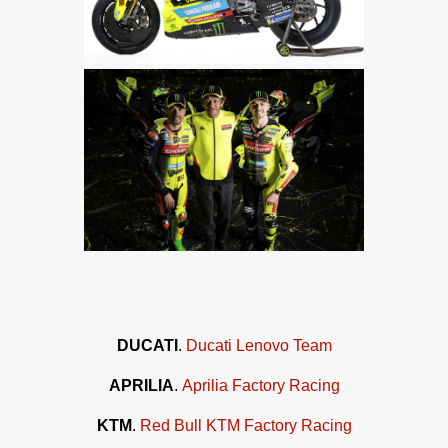
DUCATI
.
Ducati Lenovo Team
APRILIA
.
Aprilia Factory Racing
KTM
.
Red Bull KTM Factory Racing