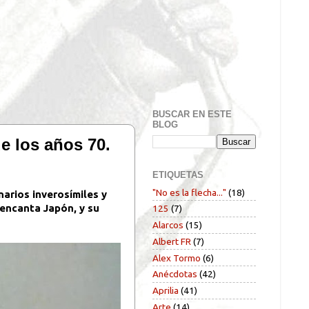
BUSCAR EN ESTE
BLOG
e los años 70.
ETIQUETAS
"No es la flecha..."
(18)
arios inverosímiles y
 encanta Japón, y su
125
(7)
Alarcos
(15)
Albert FR
(7)
Alex Tormo
(6)
Anécdotas
(42)
Aprilia
(41)
Arte
(14)