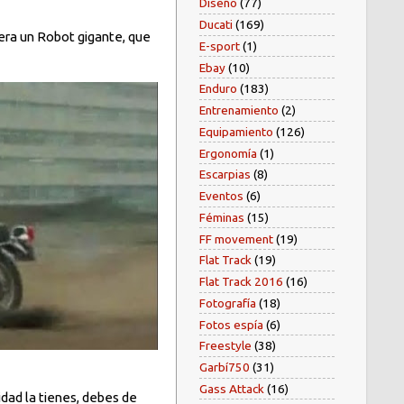
Diseño
(77)
Ducati
(169)
e era un Robot gigante, que
E-sport
(1)
Ebay
(10)
Enduro
(183)
Entrenamiento
(2)
Equipamiento
(126)
Ergonomía
(1)
Escarpias
(8)
Eventos
(6)
Féminas
(15)
FF movement
(19)
Flat Track
(19)
Flat Track 2016
(16)
Fotografía
(18)
Fotos espía
(6)
Freestyle
(38)
Garbí750
(31)
Gass Attack
(16)
idad la tienes, debes de