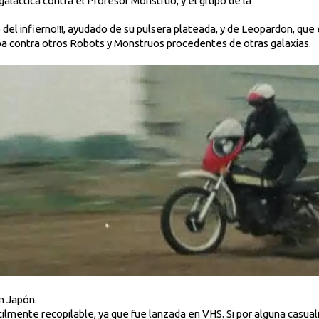
ergaláctica contra el Profesor Monstruo, y el grupo de la
o del infierno!!!, ayudado de su pulsera plateada, y de Leopardon, qu
ba contra otros Robots y Monstruos procedentes de otras galaxias.
n Japón.
ícilmente recopilable, ya que fue lanzada en VHS. Si por alguna casual