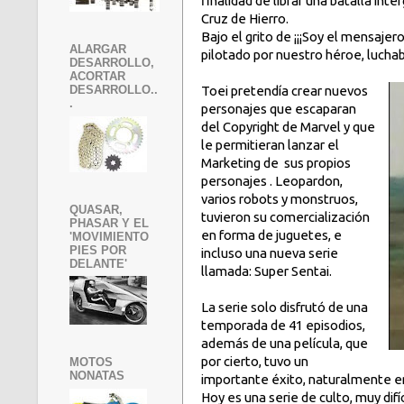
finalidad de librar una batalla int
Cruz de Hierro.
Bajo el grito de ¡¡¡Soy el mensajer
ALARGAR
pilotado por nuestro héroe, lucha
DESARROLLO,
ACORTAR
Toei pretendía crear nuevos
DESARROLLO..
.
personajes que escaparan
del Copyright de Marvel y que
le permitieran lanzar el
Marketing de sus propios
personajes . Leopardon,
varios robots y monstruos,
QUASAR,
tuvieron su comercialización
PHASAR Y EL
en forma de juguetes, e
'MOVIMIENTO
PIES POR
incluso una nueva serie
DELANTE'
llamada: Super Sentai.
La serie solo disfrutó de una
temporada de 41 episodios,
además de una película, que
por cierto, tuvo un
MOTOS
NONATAS
importante éxito, naturalmente e
Hoy es una serie de culto, muy dif