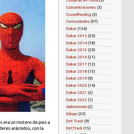
Compras en China
(5)
Concentraciones
(3)
Crowdfunding
(3)
Curiosidades
(97)
Dakar
(156)
Dakar 2013
(20)
Dakar 2014
(18)
Dakar 2015
(29)
Dakar 2016
(21)
Dakar 2017
(12)
Dakar 2018
(15)
Dakar 2019
(9)
Dakar 2020
(14)
Dakar 2021
(2)
Dakar 2022
(1)
daltonteam
(2)
Dibujo
(33)
Dirt Track
(9)
s era un motero de pies a
DirtTrack
(15)
eres arácnidos, con la