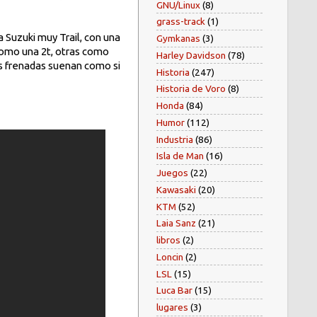
GNU/Linux
(8)
grass-track
(1)
 Suzuki muy Trail, con una
Gymkanas
(3)
s como una 2t, otras como
Harley Davidson
(78)
sus frenadas suenan como si
Historia
(247)
Historia de Voro
(8)
Honda
(84)
Humor
(112)
Industria
(86)
Isla de Man
(16)
Juegos
(22)
Kawasaki
(20)
KTM
(52)
Laia Sanz
(21)
libros
(2)
Loncin
(2)
LSL
(15)
Luca Bar
(15)
lugares
(3)