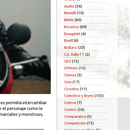
Audio
(36)
Benelli
(10)
BMW
(80)
Bocetos
(89)
Bougelet
(4)
Buell
(6)
Bultaco
(20)
C.E. RallyTT
(2)
CEV
(15)
CFMoto
(15)
Ciencia
(3)
Cine
(17)
Circuitos
(11)
Colectivo y leyes
(105)
les permitía intercambiar
Colove
(7)
ar el personaje como le
Comics
(36)
 marciales y monstruos,
Comparativa
(5)
Competición
(73)