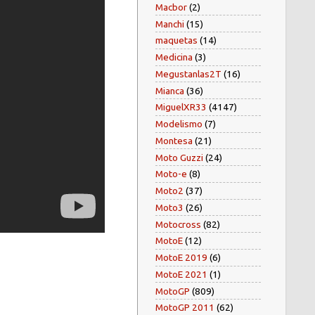
Macbor
(2)
Manchi
(15)
maquetas
(14)
Medicina
(3)
Megustanlas2T
(16)
Mianca
(36)
MiguelXR33
(4147)
Modelismo
(7)
Montesa
(21)
Moto Guzzi
(24)
Moto-e
(8)
Moto2
(37)
Moto3
(26)
Motocross
(82)
MotoE
(12)
MotoE 2019
(6)
MotoE 2021
(1)
MotoGP
(809)
MotoGP 2011
(62)