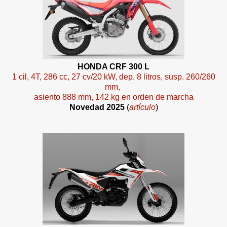
HONDA CRF 300 L
1 cil, 4T, 286 cc, 27 cv/20 kW, dep. 8 litros, susp. 260/260
mm,
asiento 888 mm, 142 kg en orden de marcha
Novedad 2025
(
artículo
)