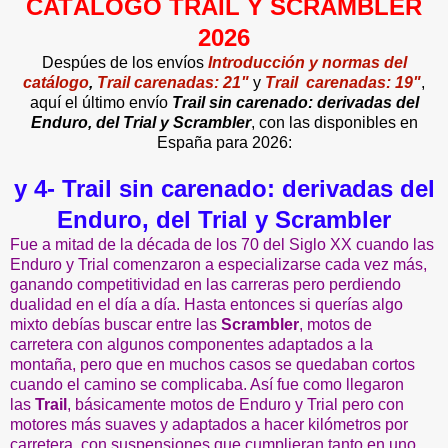
CATÁLOGO TRAIL Y SCRAMBLER
2026
Despúes de los envíos
Introducción y normas del
catálogo
,
Trail carenadas: 21"
y
Trail carenadas: 19"
,
aquí el último envío
Trail sin carenado: derivadas del
Enduro, del Trial y Scrambler
, con las disponibles en
España para 2026:
y 4- Trail sin carenado: derivadas del
Enduro, del Trial y Scrambler
Fue a mitad de la década de los 70 del Siglo XX cuando las
Enduro y Trial comenzaron a especializarse cada vez más,
ganando competitividad en las carreras pero perdiendo
dualidad en el día a día. Hasta entonces si querías algo
mixto debías buscar entre las
Scrambler
, motos de
carretera con algunos componentes adaptados a la
montaña, pero que en muchos casos se quedaban cortos
cuando el camino se complicaba. Así fue como llegaron
las
Trail
, básicamente motos de Enduro y Trial pero con
motores más suaves y adaptados a hacer kilómetros por
carretera, con suspensiones que cumplieran tanto en uno