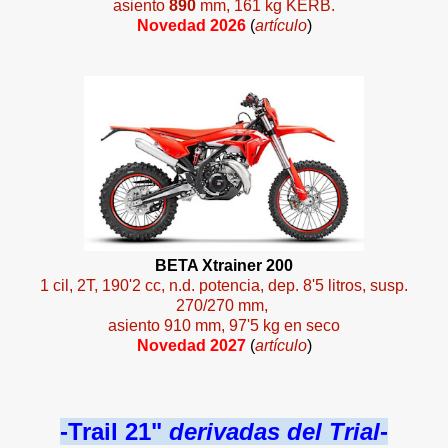
asiento
890
mm, 161 kg KERB.
Novedad 2026
(
artículo
)
BETA Xtrainer 200
1 cil, 2T, 190'2 cc, n.d. potencia, dep. 8'5 litros, susp.
270/270 mm,
asiento 910 mm, 97'5 kg en seco
Novedad 2027
(
artículo
)
-Trail 21"
derivadas del Trial
-