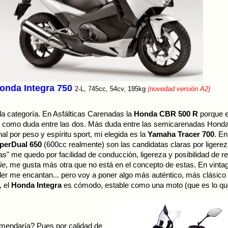
onda Integra 750
2-L, 745cc, 54cv, 195kg
(novedad versión A2)
a categoría. En Asfálticas Carenadas la
Honda CBR 500 R
porque es
0 como duda entre las dos. Más duda entre las semicarenadas Hond
al por peso y espíritu sport, mi elegida es la
Yamaha Tracer 700
. En
erDual 650
(600cc realmente) son las candidatas claras por ligereza
as" me quedo por facilidad de conducción, ligereza y posibilidad de 
ie
, me gusta más otra que no está en el concepto de estas. En vintage
r me encantan... pero voy a poner algo más auténtico, más clásico 
, el
Honda Integra
es cómodo, estable como una moto (que es lo qu
mendaría? Pues por calidad de