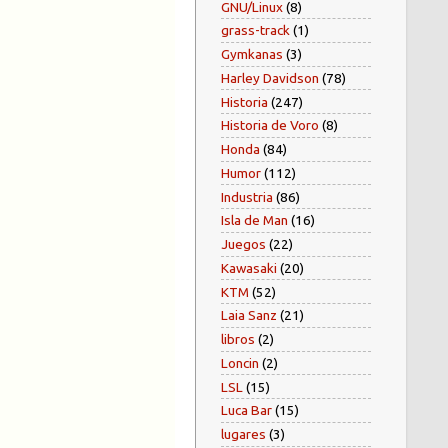
GNU/Linux
(8)
grass-track
(1)
Gymkanas
(3)
Harley Davidson
(78)
Historia
(247)
Historia de Voro
(8)
Honda
(84)
Humor
(112)
Industria
(86)
Isla de Man
(16)
Juegos
(22)
Kawasaki
(20)
KTM
(52)
Laia Sanz
(21)
libros
(2)
Loncin
(2)
LSL
(15)
Luca Bar
(15)
lugares
(3)