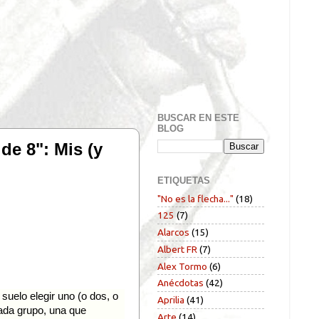
BUSCAR EN ESTE
BLOG
 8": Mis (y
ETIQUETAS
"No es la flecha..."
(18)
125
(7)
Alarcos
(15)
Albert FR
(7)
Alex Tormo
(6)
Anécdotas
(42)
suelo elegir uno (o dos, o
Aprilia
(41)
ada grupo, una que
Arte
(14)