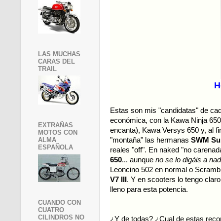
LAS MUCHAS
CARAS DEL
TRAIL
H
Estas son mis "candidatas" de cad
económica, con la Kawa Ninja 65
EXTRAÑAS
encanta), Kawa Versys 650 y, al fin
MOTOS CON
"montaña" las hermanas
SWM Sup
ALMA
ESPAÑOLA
reales "off". En naked "no carenad
650
... aunque
no se lo digáis a nad
Leoncino 502 en normal o Scramble
V7 III
. Y en scooters lo tengo claro
lleno para esta potencia.
CUANDO CON
CUATRO
CILINDROS NO
¿Y de todas? ¿Cual de estas reco