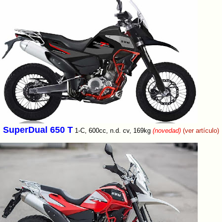
SuperDual 650 T
1-C, 600cc, n.d. cv, 169kg
(novedad)
(ver artículo)