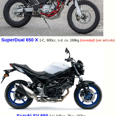
SuperDual 650 X
1-C, 600cc, n.d. cv, 169kg
(novedad)
(ver artículo)
Suzuki SV 650