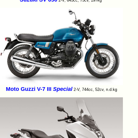
2-V, 645cc, 75cv, 197kg
Moto Guzzi V-7 III
Special
2-V, 744cc, 52cv, n.d.kg