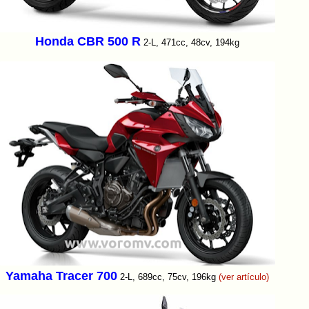
Honda CBR 500 R
2-L, 471cc, 48cv, 194kg
Yamaha Tracer 700
2-L, 689cc, 75cv, 196kg
(ver artículo)