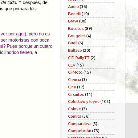
 de todo
. Y después, de
Audio
(36)
éis que primará los
Benelli
(10)
BMW
(80)
Bocetos
(89)
er por aquí), pero no es
Bougelet
(4)
 ser motoristas con poca
Buell
(6)
rqué? Pues porque un cuatro
Bultaco
(20)
cilíndrico tienen, a
C.E. RallyTT
(2)
CEV
(15)
CFMoto
(15)
Ciencia
(3)
Cine
(17)
Circuitos
(11)
Colectivo y leyes
(105)
Colove
(7)
Comics
(36)
Comparativa
(5)
Competición
(73)