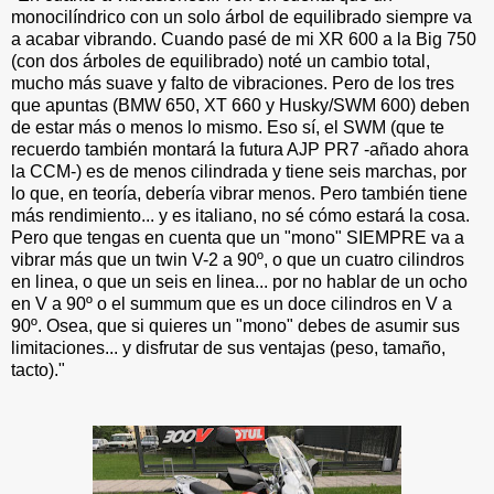
monocilíndrico con un solo árbol de equilibrado siempre va
a acabar vibrando. Cuando pasé de mi XR 600 a la Big 750
(con dos árboles de equilibrado) noté un cambio total,
mucho más suave y falto de vibraciones. Pero de los tres
que apuntas (BMW 650, XT 660 y Husky/SWM 600) deben
de estar más o menos lo mismo. Eso sí, el SWM (que te
recuerdo también montará la futura AJP PR7 -añado ahora
la CCM-) es de menos cilindrada y tiene seis marchas, por
lo que, en teoría, debería vibrar menos. Pero también tiene
más rendimiento... y es italiano, no sé cómo estará la cosa.
Pero que tengas en cuenta que un "mono" SIEMPRE va a
vibrar más que un twin V-2 a 90º, o que un cuatro cilindros
en linea, o que un seis en linea... por no hablar de un ocho
en V a 90º o el summum que es un doce cilindros en V a
90º. Osea, que si quieres un "mono" debes de asumir sus
limitaciones... y disfrutar de sus ventajas (peso, tamaño,
tacto)."