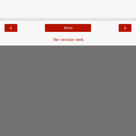
‹
›
Inicio
Ver versión web