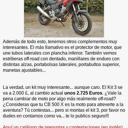
Además de todo esto, tenemos otros complementos muy
interesantes. El más llamativo es el protector de motor, que
une tubos laterales con plancha inferior. También vemos
estriberas off-road con dentado, manillares de enduro con
distintas alzas, portabolsas laterales, portabultos superior,
manetas ajustables...
La verdad, un kit muy interesante... aunque caro. El Kit 3 se
va a 2.000 £, al cambio actual
unos 2.725 Euros
. ¿Vale la
pena cambiar de moto por algo más realmente off-road?
¿Consideras que tu CB 500 X es la moto para atreverte a la
aventura? Tú contestas... pero si montas el kit 3, por favor no
dudes en contarnos como va... te lo publico seguro!!!
Aquí un catálogo de preguntas y contestaciones (en inglés).