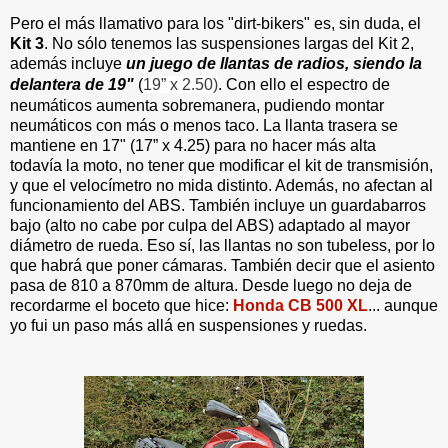
Pero el más llamativo para los "dirt-bikers" es, sin duda, el
Kit 3
. No sólo tenemos las suspensiones largas del Kit 2,
además incluye
un juego de llantas de radios, siendo la
delantera de 19"
(
19” x 2.50)
. Con ello el espectro de
neumáticos aumenta sobremanera, pudiendo montar
neumáticos con más o menos taco. La llanta trasera se
mantiene en 17" (
17” x 4.25)
para no hacer más alta
todavía la moto, no tener que modificar el kit de transmisión,
y que el velocímetro no mida distinto. Además, no afectan al
funcionamiento del ABS. También incluye un guardabarros
bajo (alto no cabe por culpa del ABS) adaptado al mayor
diámetro de rueda. Eso sí, las llantas no son tubeless, por lo
que habrá que poner cámaras. También decir que el asiento
pasa de 810 a 870mm de altura. Desde luego no deja de
recordarme el boceto que hice:
Honda CB 500 XL
... aunque
yo fui un paso más allá en suspensiones y ruedas.