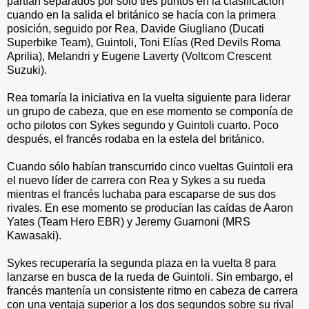
partían separados por sólo tres puntos en la clasificación
cuando en la salida el británico se hacía con la primera
posición, seguido por Rea, Davide Giugliano (Ducati
Superbike Team), Guintoli, Toni Elías (Red Devils Roma
Aprilia), Melandri y Eugene Laverty (Voltcom Crescent
Suzuki).
Rea tomaría la iniciativa en la vuelta siguiente para liderar
un grupo de cabeza, que en ese momento se componía de
ocho pilotos con Sykes segundo y Guintoli cuarto. Poco
después, el francés rodaba en la estela del británico.
Cuando sólo habían transcurrido cinco vueltas Guintoli era
el nuevo líder de carrera con Rea y Sykes a su rueda
mientras el francés luchaba para escaparse de sus dos
rivales. En ese momento se producían las caídas de Aaron
Yates (Team Hero EBR) y Jeremy Guarnoni (MRS
Kawasaki).
Sykes recuperaría la segunda plaza en la vuelta 8 para
lanzarse en busca de la rueda de Guintoli. Sin embargo, el
francés mantenía un consistente ritmo en cabeza de carrera
con una ventaja superior a los dos segundos sobre su rival