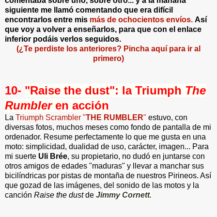
comentaba sobre uno, sobre otro... y a la mañana
siguiente me llamó comentando que era difícil
encontrarlos entre mis
más de ochocientos envíos.
Así
que voy a volver a enseñarlos, para que con el enlace
inferior podáis verlos seguidos.
(¿Te perdiste los anteriores? Pincha aquí para ir al
primero)
10-
"Raise the dust": la Triumph
The
Rumbler
en acción
La
Triumph Scrambler "
THE RUMBLER
"
estuvo, con
diversas fotos, muchos meses como fondo de pantalla de mi
ordenador. Resume perfectamente lo que me gusta en una
moto: simplicidad, dualidad de uso, carácter, imagen... Para
mi suerte
Uli Brée
, su propietario, no dudó en juntarse con
otros amigos de edades "maduras" y llevar a manchar sus
bicilíndricas por pistas de montaña de nuestros Pirineos. Así
que gozad de las imágenes, del sonido de las motos y la
canción
Raise the dust
de
Jimmy Cornett.