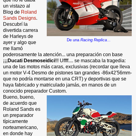
un vistazo al
Blog de
Roland
Sands Designs
.
Descubrí la
divertida carrera
de Harleys de
De una
Racing Replica
...
ayer y algo que
me llamó
poderosamente la atención... una preparación con base
¡¡¡
Ducati Desmoseidici
!!! Uffff.... se mascaba la tragedia:
una de las motos más caras, exclusivas (recordar que lleva
un motor V-4 Desmo de pistones tan grandes -86x42'56mm-
que no podría montarse en una CRT) y deportivas que se
haya fabricado y matriculado jamás, en manos de un
conocido preparador Custom.
Bueno, bueno,
de acuerdo que
Roland Sands es
un preparador
típicamente
norteamericano,
en donde hay