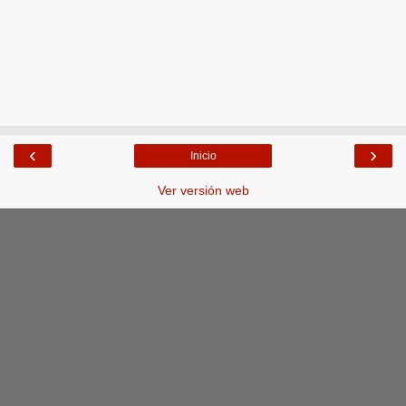
‹
›
Inicio
Ver versión web