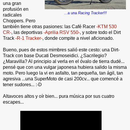
una gran
profusión en
...a una
Racing Tracker!!!
radicales
Choppers. Pero
también tiene otras pasiones: las Café Racer
-KTM 530
CR-
,
las deportivas
-Aprilia RSV 550-
, y sobre todo
el Dirt
Track
-R-1 Tracker-
, donde compite a nivel aficionado.
Bueno, pues de estos mimbres salió este cesto: una Dirt-
Track con base Ducati Desmoseidici. ¿Sacrilegio?
¿Maravilla? Al principio al verla en el óvalo de tierra dudé...
pensé que con una vulgar japonesa hubiera salido la misma
moto. Pero luego la vi en asfalto, tan pequeña, tan ágil, tan
agresiva ...una SuperMoto de casi 200cv... que comencé a
tener sudores... :-D
Altavoces altos y oír bien... pura música por sus cuatro
escapes...