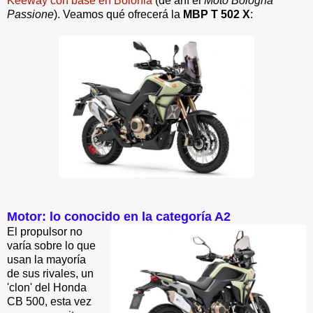
Keeway con base en Bolonia
(de ahí el
Moto Bologna
Passione
). Veamos qué ofrecerá la
MBP T 502 X
:
Motor: lo conocido en la categoría A2
El propulsor no
varía sobre lo que
usan la mayoría
de sus rivales, un
'clon' del Honda
CB 500, esta vez