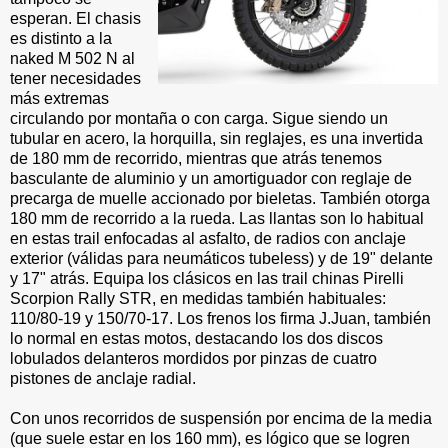
esperan. El chasis
es distinto a la
naked M 502 N al
tener necesidades
más extremas
circulando por montaña o con carga. Sigue siendo un
tubular en acero, la horquilla, sin reglajes, es una invertida
de 180 mm de recorrido, mientras que atrás tenemos
basculante de aluminio y un amortiguador con reglaje de
precarga de muelle accionado por bieletas. También otorga
180 mm de recorrido a la rueda. Las llantas son lo habitual
en estas trail enfocadas al asfalto, de radios con anclaje
exterior (válidas para neumáticos tubeless) y de 19" delante
y 17" atrás. Equipa los clásicos en las trail chinas Pirelli
Scorpion Rally STR, en medidas también habituales:
110/80-19 y 150/70-17. Los frenos los firma J.Juan, también
lo normal en estas motos, destacando los dos discos
lobulados delanteros mordidos por pinzas de cuatro
pistones de anclaje radial.
Con unos recorridos de suspensión por encima de la media
(que suele estar en los 160 mm), es lógico que se logren