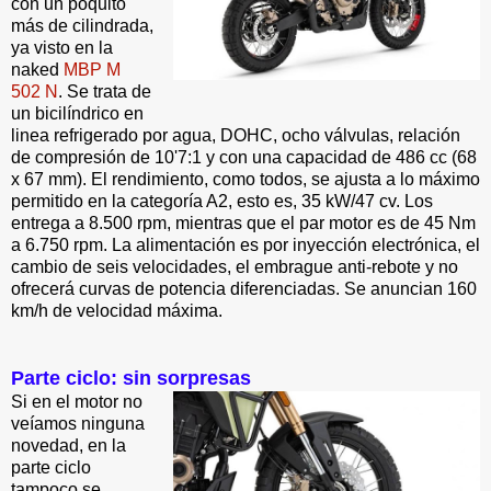
con un poquito
más de cilindrada,
ya visto en la
naked
MBP M
502 N
. Se trata de
un bicilíndrico en
linea refrigerado por agua, DOHC, ocho válvulas, relación
de compresión de 10'7:1 y con una capacidad de 486 cc (68
x 67 mm). El rendimiento, como todos, se ajusta a lo máximo
permitido en la categoría A2, esto es, 35 kW/47 cv. Los
entrega a 8.500 rpm, mientras que el par motor es de 45 Nm
a 6.750 rpm. La alimentación es por inyección electrónica, el
cambio de seis velocidades, el embrague anti-rebote y no
ofrecerá curvas de potencia diferenciadas. Se anuncian 160
km/h de velocidad máxima.
Parte ciclo: sin sorpresas
Si en el motor no
veíamos ninguna
novedad, en la
parte ciclo
tampoco se