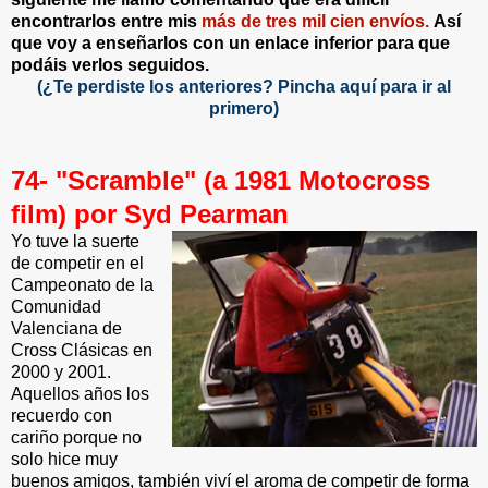
encontrarlos entre mis
más de tres mil cien envíos.
Así
que voy a enseñarlos con un enlace inferior para que
podáis verlos seguidos.
(¿Te perdiste los anteriores?
Pincha aquí para ir al
primero)
7
4- "Scramble" (a 1981 Motocross
film) por Syd Pearman
Yo tuve la suerte
de competir en el
Campeonato de la
Comunidad
Valenciana de
Cross Clásicas en
2000 y 2001.
Aquellos años los
recuerdo con
cariño porque no
solo hice muy
buenos amigos, también viví el aroma de competir de forma