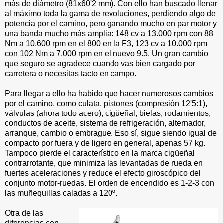
más de diámetro (81x60'2 mm). Con ello han buscado llenar
al máximo toda la gama de revoluciones, perdiendo algo de
potencia por el camino, pero ganando mucho en par motor y
una banda mucho más amplia: 148 cv a 13.000 rpm con 88
Nm a 10.600 rpm en el 800 en la F3, 123 cv a 10.000 rpm
con 102 Nm a 7.000 rpm en el nuevo 9.5. Un gran cambio
que seguro se agradece cuando vas bien cargado por
carretera o necesitas tacto en campo.
Para llegar a ello ha habido que hacer numerosos cambios
por el camino, como culata, pistones (compresión 12'5:1),
válvulas (ahora todo acero), cigüeñal, bielas, rodamientos,
conductos de aceite, sistema de refrigeración, alternador,
arranque, cambio o embrague. Eso sí, sigue siendo igual de
compacto por fuera y de ligero en general, apenas 57 kg.
Tampoco pierde el característico en la marca cigüeñal
contrarrotante, que minimiza las levantadas de rueda en
fuertes aceleraciones y reduce el efecto giroscópico del
conjunto motor-ruedas. El orden de encendido es 1-2-3 con
las muñequillas caladas a 120º.
Otra de las
diferencias con