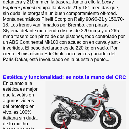
delantera y 210 mm en la trasera. Junto a ello la
Lucky
Explorer project
equipa llantas de 21 y 18", medidas que,
sin duda, le otorgarán un buen comportamiento off-road.
Monta neumáticos Pirelli Scorpion Rally 90/90-21 y 150/70-
18. Los frenos van firmados por Brembo, con pinzas
Stylema delante mordiendo discos de 320 mmø y un 265
mmø trasero con pinza de dos pistones, todo controlado por
un ABS Continental Mk100 con actuación en curva y anti-
invertidos. El peso declarado es de 220 kg en vacío. Por
cierto, el mismísimo Edi Orioli, cinco veces ganador del
Paris-Dakar, está involucrado en la puesta a punto...
Estética y funcionalidad: se nota la mano del CRC
En cuanto a la
estética es mejor
que la veáis en
algunos vídeos
del prototipo en
vivo, es 100%
italiana sin duda,
de lo mucho