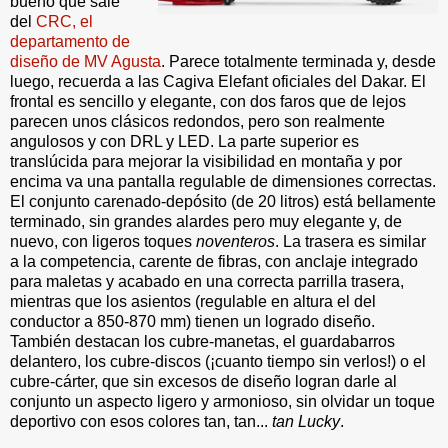
bueno que sale
del
CRC, el
departamento de
diseño de MV Agusta
. Parece totalmente terminada y, desde
luego, recuerda a las Cagiva Elefant oficiales del Dakar. El
frontal es sencillo y elegante, con dos faros que de lejos
parecen unos clásicos redondos, pero son realmente
angulosos y con DRL y LED. La parte superior es
translúcida para mejorar la visibilidad en montaña y por
encima va una pantalla regulable de dimensiones correctas.
El conjunto carenado-depósito (de 20 litros) está bellamente
terminado, sin grandes alardes pero muy elegante y, de
nuevo, con ligeros toques
noventeros
. La trasera es similar
a la competencia, carente de fibras, con anclaje integrado
para maletas y acabado en una correcta parrilla trasera,
mientras que los asientos (regulable en altura el del
conductor a 850-870 mm) tienen un logrado diseño.
También destacan los cubre-manetas, el guardabarros
delantero, los cubre-discos (¡cuanto tiempo sin verlos!) o el
cubre-cárter, que sin excesos de diseño logran darle al
conjunto un aspecto ligero y armonioso, sin olvidar un toque
deportivo con esos colores tan, tan...
tan Lucky
.