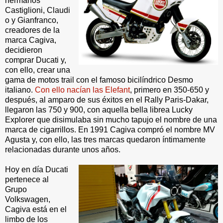
hermanos
Castiglioni, Claudi
o y Gianfranco,
creadores de la
marca Cagiva,
decidieron
comprar Ducati y,
con ello, crear una
gama de motos trail con el famoso bicilíndrico Desmo
italiano.
Con ello nacían las Elefant
, primero en 350-650 y
después, al amparo de sus éxitos en el Rally Paris-Dakar,
llegaron las 750 y 900, con aquella bella librea Lucky
Explorer que disimulaba sin mucho tapujo el nombre de una
marca de cigarrillos. En 1991 Cagiva compró el nombre MV
Agusta y, con ello, las tres marcas quedaron íntimamente
relacionadas durante unos años.
Hoy en día Ducati
pertenece al
Grupo
Volkswagen,
Cagiva está en el
limbo de los