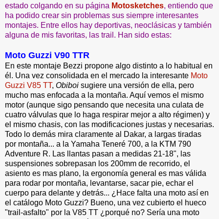
estado colgando en su página
Motosketches
, entiendo que
ha podido crear sin problemas sus siempre interesantes
montajes. Entre ellos hay deportivas, neoclásicas y también
alguna de mis favoritas, las trail. Han sido estas:
Moto Guzzi V90 TTR
En este montaje Bezzi propone algo distinto a lo habitual en
él. Una vez consolidada en el mercado la interesante
Moto
Guzzi V85 TT
,
Obiboi
sugiere una versión de ella, pero
mucho mas enfocada a la montaña. Aquí vemos el mismo
motor (aunque sigo pensando que necesita una culata de
cuatro válvulas que lo haga respirar mejor a alto régimen) y
el mismo chasis, con las modificaciones justas y necesarias.
Todo lo demás mira claramente al Dakar, a largas tiradas
por montaña... a la Yamaha Teneré 700, a la KTM 790
Adventure R. Las llantas pasan a medidas 21-18", las
suspensiones sobrepasan los 200mm de recorrido, el
asiento es mas plano, la ergonomía general es mas válida
para rodar por montaña, levantarse, sacar pie, echar el
cuerpo para delante y detrás... ¿Hace falta una moto así en
el catálogo Moto Guzzi? Bueno, una vez cubierto el hueco
"trail-asfalto" por la V85 TT ¿porqué no? Sería una moto