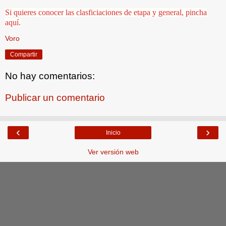
Si quieres conocer las clasficiaciones de etapa y general, pincha
aquí.
Voro
Compartir
No hay comentarios:
Publicar un comentario
‹
›
Inicio
Ver versión web