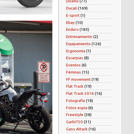
Diseño
(77)
Ducati
(169)
E-sport
(1)
Ebay
(10)
Enduro
(183)
Entrenamiento
(2)
Equipamiento
(126)
Ergonomía
(1)
Escarpias
(8)
Eventos
(6)
Féminas
(15)
FF movement
(19)
Flat Track
(19)
Flat Track 2016
(16)
Fotografía
(18)
Fotos espía
(6)
Freestyle
(38)
Garbí750
(31)
Gass Attack
(16)