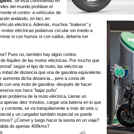
ugares.
Se está convirtiendo en
ndes del mundo prohiban el
ente el centro- a vehículos de
ación andando, en bici, en
vehículo eléctrico. Además, muchos "traileros" y
 motos eléctricas podamos circular sin miedo a
inar ni con humos ni con ruidos, debería ser
a? Pues no, también hay algún contra:
 de Aquiles de las motos eléctricas. Por mucho que
normal" según el tipo de moto, las eléctricas
a mitad de distancia que una de gasolina equivalente.
 aumenta dicha distancia... pero a costa de
o con una moto de gasolina -después de hacer
serva nos hace "bajar puño".
ran problema de la moto eléctrica. Llenar un
a apenas diez minutos, cargar una batería en lo que
y corriente, se va tranquilamente a más de seis u
pecial y un cargador también especial se puede
acemos? ¿Comer y luego hacer la siesta en un viaje?
salida de apenas 400kms?
ho