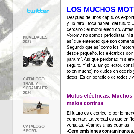
LOS MUCHOS MOT
Después de unos capítulos exponie
y "lo raro", toca hablar "del futuro"
cercano": el motor eléctrico. Ante
Voromv no somos periodistas ni t
NOVEDADES
así que entended que son comenta
2027
Segundo que así como los "motor
desde pequeño, los eléctricos so
para mí. Así que perdonad mis er
seguro. Y si tú, amigo lector, con
(o en mucho) no dudes en decirlo 
datos. Es en beneficio de todos ¿
CATÁLOGO
TRAIL Y
SCRAMBLER
2026
Motos eléctricas. Muchos
malos contras
El futuro es eléctrico, o por lo me
comentan. La verdad es que en "lo 
ventajas. Veamos unas cuantas:
CATÁLOGO
SPORT-
-Cero emisiones contaminantes.