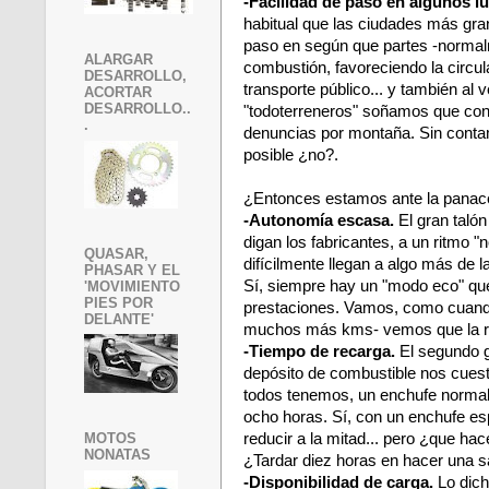
-Facilidad de paso en algunos l
habitual que las ciudades más gra
paso en según que partes -normalm
ALARGAR
combustión, favoreciendo la circul
DESARROLLO,
transporte público... y también al 
ACORTAR
DESARROLLO..
"todoterreneros" soñamos que con
.
denuncias por montaña. Sin contam
posible ¿no?.
¿Entonces estamos ante la panace
-Autonomía escasa.
El gran talón
digan los fabricantes, a un ritmo "
QUASAR,
difícilmente llegan a algo más de l
PHASAR Y EL
Sí, siempre hay un "modo eco" que
'MOVIMIENTO
PIES POR
prestaciones. Vamos, como cuand
DELANTE'
muchos más kms- vemos que la re
-Tiempo de recarga.
El segundo g
depósito de combustible nos cuest
todos tenemos, un enchufe normal 
ocho horas. Sí, con un enchufe es
reducir a la mitad... pero ¿que h
MOTOS
NONATAS
¿Tardar diez horas en hacer una 
-Disponibilidad de carga.
Lo dic