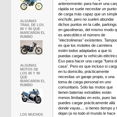
anteriormente: para hacer una car
rápida se suele necesitar un punto
de carga más capaz que un simpl
enchufe, pero no suelen abundar
ALGUNAS
dichos puntos en la calle, parkings
TRAIL DE LOS
80 Y 90 QUE
en gasolineras, del mismo modo 
MARCARON EL
es anecdótico el número de
RUMBO
"electrolineras" existentes. Tampo
es que los moteles de carretera
estén todos adaptados a que tú
puedas cargar tu vehículo eléctric
Eso para hacer una carga "fuera d
ALGUNAS
casa". Pero es que incluso si carg
MOTOS DE
en tu domicilio, prácticamente
LOS 80 Y 90
necesitas un garaje propio, o una
QUE
MARCARON EL
toma de carga personal en uno
RUMBO
comunitario. Sólo las motos que
tienen baterías extraibles están
menos limitadas en esto, pues las
puedes cargar prácticamente allá
donde vayas.... si tienes tiempo y 
dejan (a no todo el mundo le hace
LOS MUCHOS