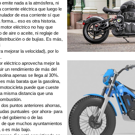
o emite nada a la atmósfera, ni
 corriente eléctrica que luego le
mulador de esa corriente sí que
forma... eso es otra historia.
motor eléctrico no hay que
 de aire o aceite, ni reglaje de
istribución o de bujías. Es más,
i
 mejorar la velocidad), por lo
.
 eléctrico aprovecha mejor la
ir un rendimiento de más del
olina apenas se llega al 30%.
 es más barata que la gasolina,
e motocicleta puede que cueste
 la misma distancia que una
combustión.
 dos puntos anteriores ahorras,
udas puntuales -por ahora- para
 del gobierno o de las
 de que muchos ayuntamientos
, o es más bajo.