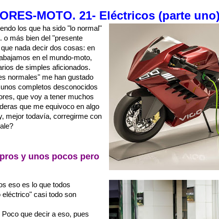
ORES-MOTO. 21-
Eléctricos (parte uno
ndo los que ha sido "lo normal"
... o más bien del "presente
s que nada decir dos cosas: en
rabajamos en el mundo-moto,
rios de simples aficionados.
es normales" me han gustado
n unos completos desconocidos
rores, que voy a tener muchos
sideras que me equivoco en algo
y, mejor todavía, corregirme con
vale?
 pros y unos pocos pero
nos eso es lo que todos
eléctrico" casi todo son
Poco que decir a eso, pues