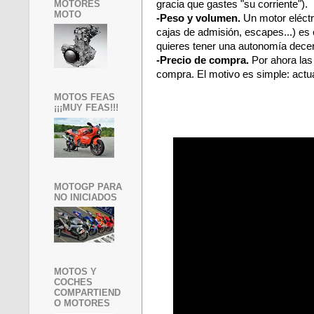
MOTORES
gracia que gastes "su corriente").
MOTO
-Peso y volumen.
Un motor eléctr
cajas de admisión, escapes...) es
quieres tener una autonomía dece
-Precio de compra.
Por ahora las
compra. El motivo es simple: actua
MOTOS FEAS
¡¡¡MUY FEAS!!!
MOTOGP PARA
NO INICIADOS
MOTOS Y
COCHES
COMPARTIEND
O MOTORES