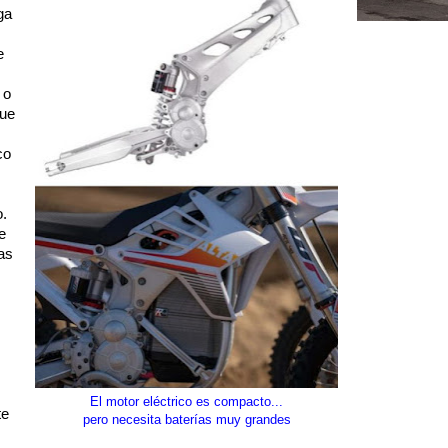
ga
e
 o
que
co
o.
e
as
El motor eléctrico es compacto...
te
pero necesita baterías muy grandes