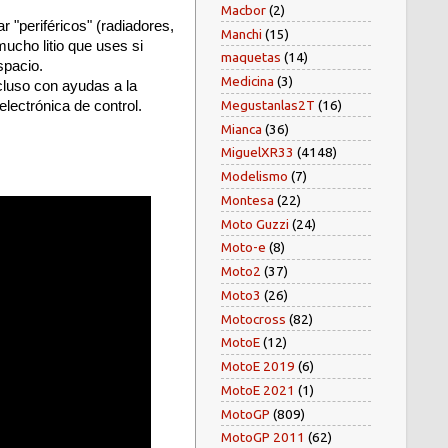
Macbor
(2)
 "periféricos" (radiadores,
Manchi
(15)
ucho litio que uses si
maquetas
(14)
spacio.
Medicina
(3)
cluso con ayudas a la
Megustanlas2T
(16)
lectrónica de control.
Mianca
(36)
MiguelXR33
(4148)
Modelismo
(7)
Montesa
(22)
Moto Guzzi
(24)
Moto-e
(8)
Moto2
(37)
Moto3
(26)
Motocross
(82)
MotoE
(12)
MotoE 2019
(6)
MotoE 2021
(1)
MotoGP
(809)
MotoGP 2011
(62)