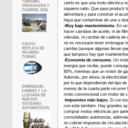
TURISMO,
cierto es que una moto eléctrica n
CROSSOVER Y
siquiera ruido. Que para producir la
TOURING 2026
alimentará y para construir el acu
haya que contaminar de una u otra 
-Muy bajo mantenimiento.
En un 
hacer cambios de aceite, ni de filtro
válvulas, ni cambio de cadena de d
no es necesario tener embrague n
CASCO
RÉPLICA DE
cambio (aunque algunas llevan para
RICARDO
que tampoco hay que mantenerlos
TORMO
-Economía de consumo.
Un motor
energía que recibe, puede consegu
80%, mientras que un motor de gas
Además, por ahora, la electricidad
por lo que dependiendo del tipo d
EMBRAGUE,
menos de la cuarta parte recorrer
CAMBIO Y LA
moto convencional con motor de 
LLEGADA DE
NUEVOS
-Impuestos más bajos.
Si con los
SISTEMAS
con este también. Hay grandes ay
AUTOMÁTICOS
comprar motos eléctricas por parte
comunidades autónomas, además
no cobran impuesto de circulación