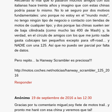
Recuerdo lo mal que lo pasaron muchos amigos con sus
italianas hace treinta años y imagino que con estas chinas
podría pasar lo mismo. No lo sé seguro por dos motivos
fundamentales: uno porque no estoy en el "mundo moto",
no tengo ningún tipo de negocio o contacto con tiendas de
motos de cualquier tipo; y dos porque las chinas suelen ser
de baja cilindrada (como mucho las 400 de Mash) y, la
verdad, en el círculo de amigos con los que me junto nadie
gasta cubicajes tan pequeños excepto para off-road... y
NADIE con una 125. Así que no puedo ser parcial por falta
de datos.
Pero repito... la Hanway Scrambler es preciosa!!!
http://motos.coches.net/noticias/hanway_scrambler_125_20
16
Responder
Anónimo
19 de septiembre de 2016 a las 12:30
Gracias por tu comentario miguel,soy ñete de motos trail...y
pronto me haré con esa china y veremos que tal!