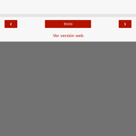
‹
›
Inicio
Ver versión web