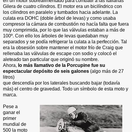
en un motor sobrealimentado para combatir a las italianas
Gilera de cuatro cilindros. El motor era un bicilíndrico con
los cilindros en paralelo y tumbados hacia adelante. La
culata era DOHC (doble árbol de levas) y como usaba
compresor la cámara de combustión no hacía falta que fuera
muy comprimida, por lo que las válvulas estaban a más de
100º. Con ello los árboles de levas quedaban muy
separados y se podía refrigerar la culata a la perfección. Tal
era la obsesión sobre mantener el motor frío de Craig que
rellenaba las válvulas de escape con sodio y colocó el
aleteado tan particular que originó su nombre.
Ahora,
lo más llamativo de la Porcupine fue su
espectacular depósito de seis galones
(algo más de 27
litros)
que descendía por los laterales buscando bajar (todavía
más) el centro de gravedad. Todo un símbolo de esta moto y
marca.
Pese a
ganar el
primer
mundial de
500 la moto