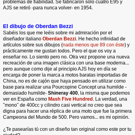
problemas de fiabilidad. Se fabricaron sólo cuatro E95 y
AJS se retiró -para nunca volver- en 1954.
El dibujo de Oberdan Bezzi
Sabéis los que me leéis sobre mi admiración por el
diseñador italiano
Oberdan Bezzi
. He hecho infinidad de
artículos sobre sus dibujos (
nada menos que 89 con éste
) y
prácticamente me gustan todos. Pero el que os voy a
enseñar no. Lo siento pero no. Otra vez propone una nueva
recreación de una imagen clásica con una base moderna...
pero aunque como dije al principio AJS hoy en día se
encarga de poner la marca a motos baratas importadas de
China, no es de cajón que haya pensado en utilizar como
base para realizar una Pourcopine Concept una humilde -
demasiado humilde-
Shineray 400
, la misma que podemos
ver en España como
Mash Five Hundred
. La verdad, una
"mono" de 400cc y cilindro casi vertical no creo que sea
digna para hacer una réplica de una moto que fue la primera
Campeona del Mundo de 500. Pero vamos... es mi opinión.
¿Te pasearías tú con un diseño tan original como este por tu