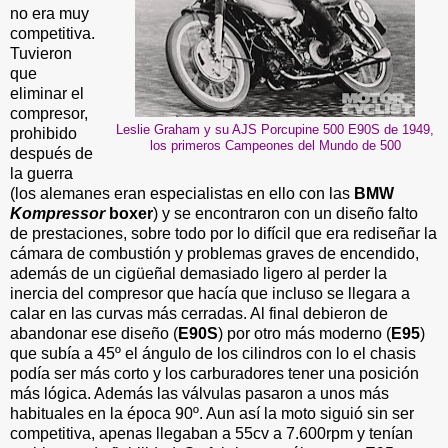
no era muy
competitiva.
Tuvieron
que
eliminar el
compresor,
Leslie Graham y su AJS Porcupine 500 E90S de 1949,
prohibido
los primeros Campeones del Mundo de 500
después de
la guerra
(los alemanes eran especialistas en ello con las
BMW
Kompressor
boxer
) y se encontraron con un diseño falto
de prestaciones, sobre todo por lo difícil que era rediseñar la
cámara de combustión y problemas graves de encendido,
además de un cigüeñal demasiado ligero al perder la
inercia del compresor que hacía que incluso se llegara a
calar en las curvas más cerradas. Al final debieron de
abandonar ese diseño (
E90S
) por otro más moderno (
E95
)
que subía a 45º el ángulo de los cilindros con lo el chasis
podía ser más corto y los carburadores tener una posición
más lógica. Además las válvulas pasaron a unos más
habituales en la época 90º. Aun así la moto siguió sin ser
competitiva, apenas llegaban a 55cv a 7.600rpm y tenían