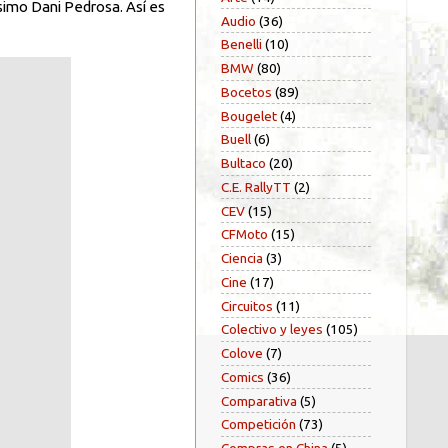
simo Dani Pedrosa. Así es
Audio
(36)
Benelli
(10)
BMW
(80)
Bocetos
(89)
Bougelet
(4)
Buell
(6)
Bultaco
(20)
C.E. RallyTT
(2)
CEV
(15)
CFMoto
(15)
Ciencia
(3)
Cine
(17)
Circuitos
(11)
Colectivo y leyes
(105)
Colove
(7)
Comics
(36)
Comparativa
(5)
Competición
(73)