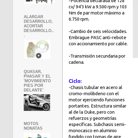
-Potencia declarada de 128
cv/ 94'3 kW a 9.500 rpm y 103
Nm de par motor máximo a
ALARGAR
6.750 rpm.
DESARROLLO,
ACORTAR
DESARROLLO..
-Cambio de seis velocidades.
.
Embrague PASC anti-rebote
con accionamiento por cable.
-Transmisión secundaria por
cadena.
QUASAR,
PHASAR Y EL
Ciclo:
'MOVIMIENTO
PIES POR
-Chasis tubular en acero al
DELANTE'
cromo-molibdeno con el
motor ejerciendo funciones
portantes. Estructura similar
al de la Duke, pero con
refuerzos y geometrías
MOTOS
específicas. Subchasis semi-
NONATAS
monocasco en aluminio
fundido con tomas de aire