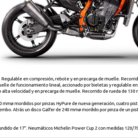
. Regulable en compresión, rebote y en precarga de muelle. Recorri
e de funcionamiento lineal, accionado por bieletas y regulable en 
 alta velocidad y en precarga de muelle. Recorrido de rueda de 130
0 mmø mordidos por pinzas HyPure de nueva generación, cuatro pisto
embo. Atrás un disco Galfer de 240 mmø mordido por pinza de un pi
 fundido de 17". Neumáticos Michelin Power Cup 2 con medidas 120/7