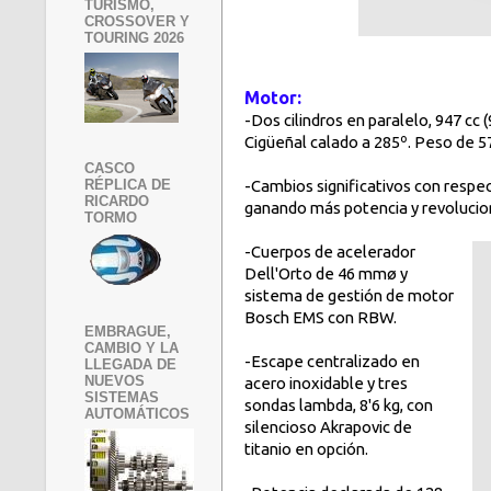
TURISMO,
CROSSOVER Y
TOURING 2026
Motor:
-Dos cilindros en paralelo, 947 cc 
Cigüeñal calado a 285º. Peso de 5
CASCO
-Cambios significativos con respe
RÉPLICA DE
RICARDO
ganando más potencia y revolucion
TORMO
-Cuerpos de acelerador
Dell'Orto de 46 mmø y
sistema de gestión de motor
Bosch EMS con RBW.
EMBRAGUE,
CAMBIO Y LA
-Escape centralizado en
LLEGADA DE
NUEVOS
acero inoxidable y tres
SISTEMAS
sondas lambda, 8'6 kg, con
AUTOMÁTICOS
silencioso Akrapovic de
titanio en opción.