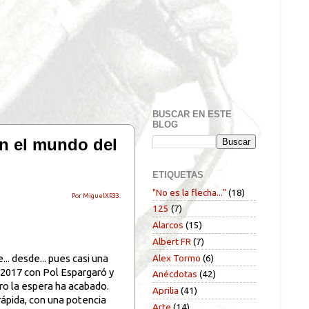
BUSCAR EN ESTE
BLOG
en el mundo del
ETIQUETAS
"No es la flecha..."
(18)
Por MiguelXR33.
125
(7)
Alarcos
(15)
Albert FR
(7)
Alex Tormo
(6)
. desde... pues casi una
 2017 con Pol Espargaró y
Anécdotas
(42)
ro la espera ha acabado.
Aprilia
(41)
ápida, con una potencia
Arte
(14)