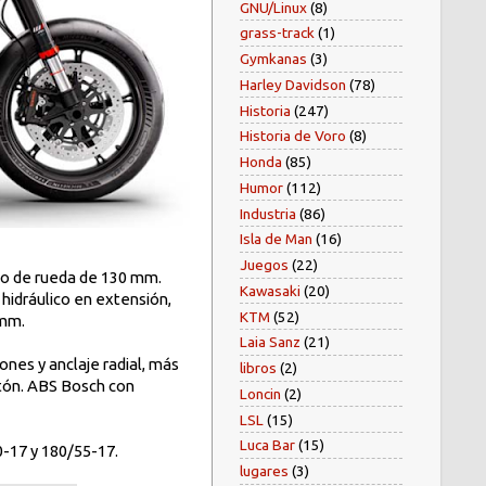
GNU/Linux
(8)
grass-track
(1)
Gymkanas
(3)
Harley Davidson
(78)
Historia
(247)
Historia de Voro
(8)
Honda
(85)
Humor
(112)
Industria
(86)
Isla de Man
(16)
Juegos
(22)
do de rueda de 130 mm.
Kawasaki
(20)
hidráulico en extensión,
KTM
(52)
 mm.
Laia Sanz
(21)
nes y anclaje radial, más
libros
(2)
stón. ABS Bosch con
Loncin
(2)
LSL
(15)
Luca Bar
(15)
0-17 y 180/55-17.
lugares
(3)