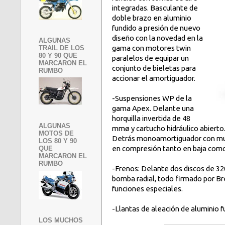
integradas. Basculante de
doble brazo en aluminio
fundido a presión de nuevo
diseño con la novedad en la
ALGUNAS
gama con motores twin
TRAIL DE LOS
80 Y 90 QUE
paralelos de equipar un
MARCARON EL
conjunto de bieletas para
RUMBO
accionar el amortiguador.
-Suspensiones WP de la
gama Apex. Delante una
horquilla invertida de 48
ALGUNAS
mmø y cartucho hidráulico abierto
MOTOS DE
Detrás monoamortiguador con muell
LOS 80 Y 90
en compresión tanto en baja como
QUE
MARCARON EL
RUMBO
-Frenos: Delante dos discos de 32
bomba radial, todo firmado por Br
funciones especiales.
-Llantas de aleación de aluminio
LOS MUCHOS