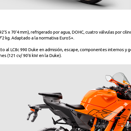
(92'5 x 70'4 mm), refrigerado por agua, DOHC, cuatro válvulas por cili
7'2 kg. Adaptado a la normativa Euro5+.
cto al LC8c 990 Duke en admisión, escape, componentes internos y ge
es (121 cv/ 90'6 kW en la Duke).