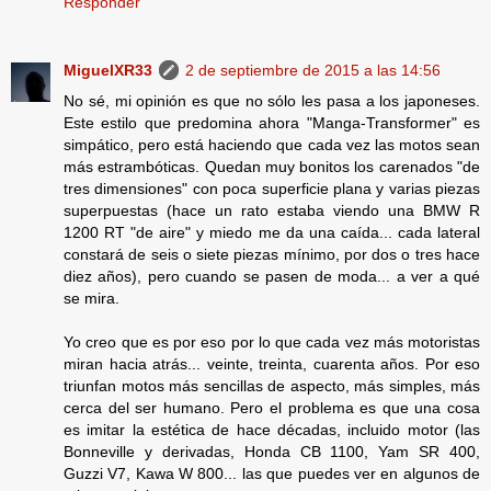
Responder
MiguelXR33
2 de septiembre de 2015 a las 14:56
No sé, mi opinión es que no sólo les pasa a los japoneses.
Este estilo que predomina ahora "Manga-Transformer" es
simpático, pero está haciendo que cada vez las motos sean
más estrambóticas. Quedan muy bonitos los carenados "de
tres dimensiones" con poca superficie plana y varias piezas
superpuestas (hace un rato estaba viendo una BMW R
1200 RT "de aire" y miedo me da una caída... cada lateral
constará de seis o siete piezas mínimo, por dos o tres hace
diez años), pero cuando se pasen de moda... a ver a qué
se mira.
Yo creo que es por eso por lo que cada vez más motoristas
miran hacia atrás... veinte, treinta, cuarenta años. Por eso
triunfan motos más sencillas de aspecto, más simples, más
cerca del ser humano. Pero el problema es que una cosa
es imitar la estética de hace décadas, incluido motor (las
Bonneville y derivadas, Honda CB 1100, Yam SR 400,
Guzzi V7, Kawa W 800... las que puedes ver en algunos de