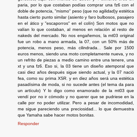
paria, por lo que costaban podías comprar una fz6 con el
doble de potencia, "mismo" peso (que no agilidad)y estética
hasta cierto punto similar (asiento y faro bulbosos, pasajero
en el ático y "escaporros" en el colín) Son motos que no
valían lo que costaban, al menos en relación al resto de
nakeds del mercado. No nos engañemos, la mt03 original
fue un robo a mano armada, la 07, con un 50% más de
potencia, menos peso, más cilindrada... Sale por 1500
euros menos, siendo una moto completamente nueva, y no
un refrito de piezas a medio camino entre una tenere, una
xt y una fz6. Eso si, la 03 tiene un diseño atemporal que
casi diez años después sigue siendo actual, y la 07 nació
fea, como su prima XSR. y en diez años será una estética
pasadísima de moda, si no sucede antes (el tema da para
un artículo) Y lo digo como enamorado de la mt03 que
vendí por no ir cómodo y no querer que se pudriese en la
calle por no poder utilizar. Pero a pesar de incomodidad,
me sigue pareciendo una preciosidad... lo que demuestra
que Yamaha sabe hacer motos bonitas.
Responder