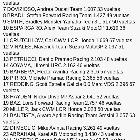
vueltas
7 DOVIZIOSO, Andrea Ducati Team 1.007 33 vueltas
8 BRADL, Stefan Forward Racing Team 1.427 49 vueltas
9 SMITH, Bradley Monster Yamaha Tech 3 1.517 50 vueltas
10 ESPARGARO, Aleix Team Suzuki MotoGP 1.619 36
vueltas
11 CRUTCHLOW, Cal CWM LCR Honda 1.669 67 vueltas
12 VIÑALES, Maverick Team Suzuki MotoGP 2.097 51
vueltas
13 PETRUCCI, Danilo Pramac Racing 2.103 48 vueltas
14 AOYAMA, Hiroshi HRC 2.162 46 vueltas
15 BARBERA, Hector Avintia Racing 2.316 57 vueltas
16 PIRRO, Michele Pramac Racing 2.365 56 vueltas
17 REDDING, Scott Estrella Galicia 0.0 Marc VDS 2.396 67
vueltas
18 HAYDEN, Nicky Drive M7 Aspar 2.641 52 vueltas
19 BAZ, Loris Forward Racing Team 2.757 46 vueltas
20 MILLER, Jack CWM LCR Honda 3.028 50 vueltas
21 BAUTISTA, Alvaro Aprilia Racing Team Gresini 3.057 63
vueltas
22 DI MEGLIO, Mike Avintia Racing 3.261 49 vueltas
23 ABRAHAM, Karel AB Motoracing 3.430 43 vueltas