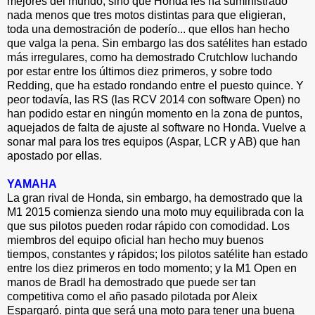
mejores del mundo, sino que Honda les ha suministrado
nada menos que tres motos distintas para que eligieran,
toda una demostración de poderío... que ellos han hecho
que valga la pena. Sin embargo las dos satélites han estado
más irregulares, como ha demostrado Crutchlow luchando
por estar entre los últimos diez primeros, y sobre todo
Redding, que ha estado rondando entre el puesto quince. Y
peor todavía, las RS (las RCV 2014 con software Open) no
han podido estar en ningún momento en la zona de puntos,
aquejados de falta de ajuste al software no Honda. Vuelve a
sonar mal para los tres equipos (Aspar, LCR y AB) que han
apostado por ellas.
YAMAHA
La gran rival de Honda, sin embargo, ha demostrado que la
M1 2015 comienza siendo una moto muy equilibrada con la
que sus pilotos pueden rodar rápido con comodidad. Los
miembros del equipo oficial han hecho muy buenos
tiempos, constantes y rápidos; los pilotos satélite han estado
entre los diez primeros en todo momento; y la M1 Open en
manos de Bradl ha demostrado que puede ser tan
competitiva como el año pasado pilotada por Aleix
Espargaró. pinta que será una moto para tener una buena