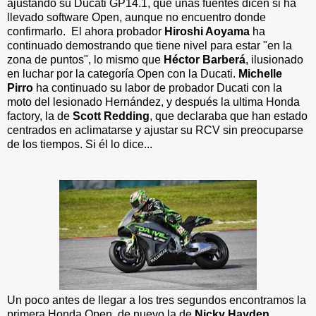
ajustando su Ducati GP14.1, que unas fuentes dicen si ha
llevado software Open, aunque no encuentro donde
confirmarlo. El ahora probador
Hiroshi Aoyama
ha
continuado demostrando que tiene nivel para estar "en la
zona de puntos", lo mismo que
Héctor Barberá
, ilusionado
en luchar por la categoría Open con la Ducati.
Michelle
Pirro
ha continuado su labor de probador Ducati con la
moto del lesionado Hernández, y después la ultima Honda
factory, la de
Scott Redding
, que declaraba que han estado
centrados en aclimatarse y ajustar su RCV sin preocuparse
de los tiempos. Si él lo dice...
Un poco antes de llegar a los tres segundos encontramos la
primera Honda Open, de nuevo la de
Nicky Hayden
,