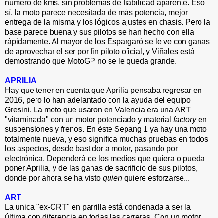
número de kms. sin problemas de fiabilidad aparente. Eso
sí, la moto parece necesitada de más potencia, mejor
entrega de la misma y los lógicos ajustes en chasis. Pero la
base parece buena y sus pilotos se han hecho con ella
rápidamente. Al mayor de los Espargaró se le ve con ganas
de aprovechar el ser por fin piloto oficial, y Viñales está
demostrando que MotoGP no se le queda grande.
APRILIA
Hay que tener en cuenta que Aprilia pensaba regresar en
2016, pero lo han adelantado con la ayuda del equipo
Gresini. La moto que usaron en Valencia era una ART
"vitaminada" con un motor potenciado y material
factory
en
suspensiones y frenos. En éste Sepang 1 ya hay una moto
totalmente nueva, y eso significa muchas pruebas en todos
los aspectos, desde bastidor a motor, pasando por
electrónica. Dependerá de los medios que quiera o pueda
poner Aprilia, y de las ganas de sacrificio de sus pilotos,
donde por ahora se ha visto
quien
quiere esforzarse...
ART
La unica "ex-CRT" en parrilla está condenada a ser la
última con diferencia en todas las carreras. Con un motor