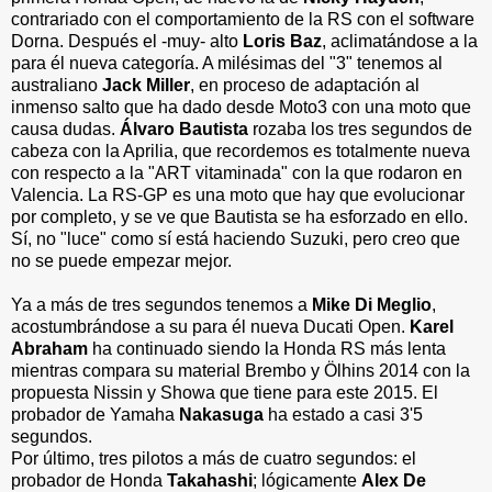
contrariado con el comportamiento de la RS con el software
Dorna. Después el -muy- alto
Loris Baz
, aclimatándose a la
para él nueva categoría. A milésimas del "3" tenemos al
australiano
Jack Miller
, en proceso de adaptación al
inmenso salto que ha dado desde Moto3 con una moto que
causa dudas.
Álvaro Bautista
rozaba los tres segundos de
cabeza con la Aprilia, que recordemos es totalmente nueva
con respecto a la "ART vitaminada" con la que rodaron en
Valencia. La RS-GP es una moto que hay que evolucionar
por completo, y se ve que Bautista se ha esforzado en ello.
Sí, no "luce" como sí está haciendo Suzuki, pero creo que
no se puede empezar mejor.
Ya a más de tres segundos tenemos a
Mike Di Meglio
,
acostumbrándose a su para él nueva Ducati Open.
Karel
Abraham
ha continuado siendo la Honda RS más lenta
mientras compara su material Brembo y Ölhins 2014 con la
propuesta Nissin y Showa que tiene para este 2015. El
probador de Yamaha
Nakasuga
ha estado a casi 3'5
segundos.
Por último, tres pilotos a más de cuatro segundos: el
probador de Honda
Takahashi
; lógicamente
Alex De