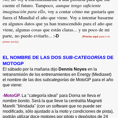
cuente el futuro. Tampoco,
aunque tengo suficiente
imaginación para ello
, voy a contar cómo me gustaría que
fuera el Mundial el año que viene. Voy a intentar basarme
en algunos datos que ya han transcendido para el año que
viene, algunas cosas que están claras... y un poco de mi
parte, no puedo evitarlo...
:-D
(
Pincha aquí
para ir al
primer envío)
EL NOMBRE DE LAS DOS
SUB-CATEGORÍAS
DE
MOTOGP
El sábado por la mañana dijo
Dennis Noyes
en la
retransmisión de los entrenamientos en Energy (Mediaset)
el nombre de las dos
subcategorías
de MotoGP para el año
que viene:
-MotoGP.
La "categoría ideal" para Dorna se lleva
el
nombre bonito
. Será la que lleve la centralita Magneti
Marelli "blindada" (con un software que no puede ser
modificado, sólo ajustado a la moto y condiciones de pista),
podrán utilizar doce motores por piloto y depósitos de 24