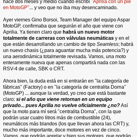
hace dos meses y medio cuando escribí
"Aprilia con un pie
en MotoGP"
... y veo que no iba muy desencaminado.
Ayer viernes Gino Borsoi, Team Manager del equipo Aspar
MotoGP, confirmaba que seguirán el año que viene con
Aprilia. Ya tienen claro que
habrá un nuevo motor
totalmente de carreras con válvulas neumáticas
y en el
que están desarrollando un cambio de tipo
Seamless
; habrá
un nuevo chasis (¿para aguantar mucha más potencia?) y
una aerodinámica totalmente revisada. Vamos, una moto
enteramente nueva que apenas compartirá nada con las
RSV-4 de calle, SBK o CRT.
Ahora bien, la duda está en si entrarán en "la categoría de
fábricas" (Factory) o en "la categoría de centralita Dorna"
(MotoGP) ... aunque la verdad, yo creo que está bastante
claro:
si el año que viene retornan en un equipo
privado... pues Aprilia no vuelve oficialmente ¿no?
Así
que la moto para mí será "centralita Dorna", con la que
podrán usar cuatro litros más de combustible (24),
neumáticos más blandos (los que llevan ahora las CRT) y,
mucho más importante, doce motores en vez de cinco.
Vamos, que podrán apretar y bien sus motores, que podrán