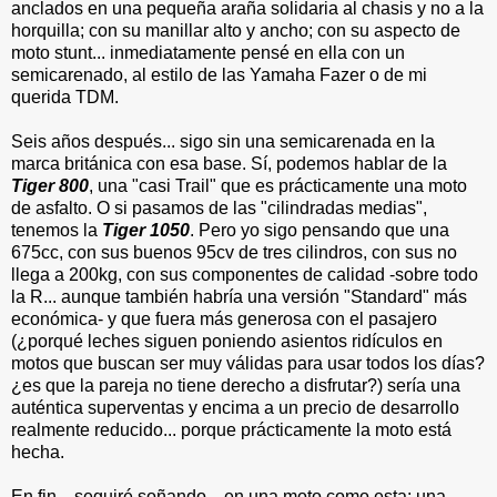
anclados en una pequeña araña solidaria al chasis
y no a la
horquilla; con su manillar alto y ancho; con su aspecto de
moto stunt... inmediatamente pensé en ella con un
semicarenado, al estilo de las Yamaha Fazer o de mi
querida TDM.
Seis años después... sigo sin una semicarenada en la
marca británica con esa base. Sí, podemos hablar de la
Tiger 800
, una "casi Trail" que es prácticamente una moto
de asfalto. O si pasamos de las "cilindradas medias",
tenemos la
Tiger 1050
. Pero yo sigo pensando que una
675cc, con sus buenos 95cv de tres cilindros, con sus no
llega a 200kg, con sus componentes de calidad -sobre todo
la R... aunque también habría una versión "Standard" más
económica- y que fuera más generosa con el pasajero
(¿porqué leches siguen poniendo asientos ridículos en
motos que buscan ser muy válidas para usar todos los días?
¿es que la pareja no tiene derecho a disfrutar?) sería una
auténtica superventas y encima a un precio de desarrollo
realmente reducido... porque prácticamente la moto está
hecha.
En fin... seguiré soñando... en una moto como esta: una