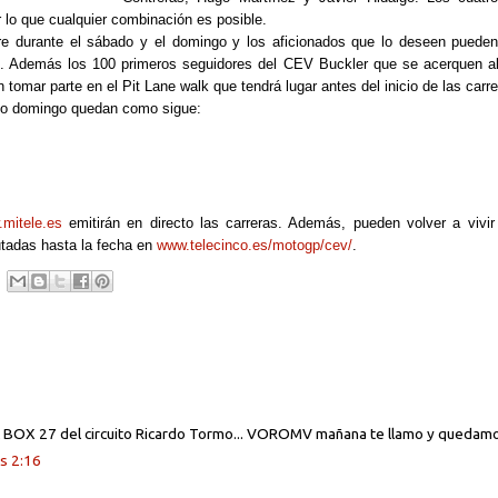
r lo que cualquier combinación es posible.
bre durante el sábado y el domingo y los aficionados que lo deseen pueden 
m
. Además los 100 primeros seguidores del CEV Buckler que se acerquen al
 tomar parte en el Pit Lane walk que tendrá lugar antes del inicio de las carre
imo domingo quedan como sigue:
mitele.es
emitirán en directo las carreras. Además, pueden volver a vivi
utadas hasta la fecha en
www.telecinco.es/motogp/cev/
.
el BOX 27 del circuito Ricardo Tormo... VOROMV mañana te llamo y quedamo
s 2:16