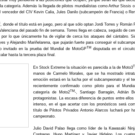
 categoría. Además la llegada de pilotos mundialistas como Arthur Sissis o
el vencedor del CIV Kevin Calia, Jules Danilo (subcampeón de Francia) o R
M
, donde el título está en juego, pero al que sólo optan Jordi Torres y Román
alenciana del pasado fin de semana. Torres llega en cabeza, seguido de cer
, por lo que únicamente ha de vigilar de cerca los ataques del cántabro.
es y Alejandro Mariñelarena, que pujarán fuerte para conseguir el subcamp
TM
to invitado en la prueba del Mundial de MotoGP
disputada en el circuit
ar hasta la tercera plaza final.
En Stock Extreme la situación es parecida a la de Moto3
manos de Carmelo Morales, que se ha mostrado intrata
emoción estará en la lucha por el subcampeonato y el te
recientemente confirmado como piloto para el Mund
TM
categoría de Moto2
-, Santiago Barragán, Adrián 
protagonistas. La escasa diferencia de puntos entre ello
intenso, en el que acertar con los pronósticos será c
título de Pilotos Privados
Antonio Alarcos luchará por ha
campeonato.
Julio David Palao llega como líder de la Kawasaki Ninj
Contreras, Hugo Martínez y Javier Hidalgo. Los cuatro