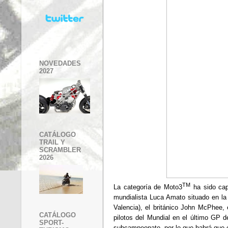
NOVEDADES
2027
CATÁLOGO
TRAIL Y
SCRAMBLER
2026
TM
La categoría de Moto3
ha sido capa
mundialista Luca Amato situado en la
Valencia), el británico John McPhee,
CATÁLOGO
pilotos del Mundial en el último GP d
SPORT-
subcampeonato, por lo que habrá que 