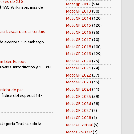
oneses de 250
Motogp 2012
(54)
el TAC-Wilkinson, más de
MotoGP 2013
(80)
MotoGP 2014
(120)
MotoGP 2015
(120)
ara buscar pareja, con tus
MotoGP 2016
(86)
MotoGP 2017
(70)
 de eventos. Sin embargo
MotoGP 2018
(100)
MotoGP 2019
(129)
MotoGP 2020
(73)
ambler. Epílogo
íos Introducción y 1- Trail
MotoGP 2021
(74)
MotoGP 2022
(57)
MotoGP 2023
(45)
MotoGP 2024
(41)
rtidor de par
dice del especial 14-
MotoGP 2025
(59)
MotoGP 2026
(28)
MotoGP 2027
(2)
MotoGP 2028
(1)
egoría Trail ha sido la
MotoGP virtual
(3)
Motos 250 GP
(2)