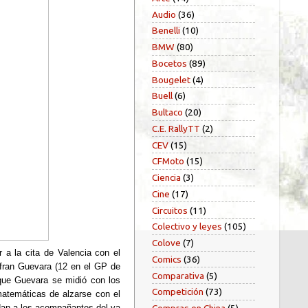
Audio
(36)
Benelli
(10)
BMW
(80)
Bocetos
(89)
Bougelet
(4)
Buell
(6)
Bultaco
(20)
C.E. RallyTT
(2)
CEV
(15)
CFMoto
(15)
Ciencia
(3)
Cine
(17)
Circuitos
(11)
Colectivo y leyes
(105)
Colove
(7)
 a la cita de Valencia con el
Comics
(36)
nfran Guevara (12 en el GP de
Comparativa
(5)
 que Guevara se midió con los
Competición
(73)
matemáticas de alzarse con el
dan a los acompañantes del ya