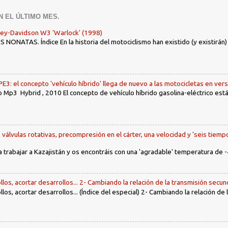
N EL ÚLTIMO MES.
ley-Davidson W3 'Warlock' (1998)
ONATAS. Índice En la historia del motociclismo han existido (y existirán
: el concepto 'vehículo híbrido' llega de nuevo a las motocicletas en ver
 Mp3 Hybrid , 2010 El concepto de vehículo híbrido gasolina-eléctrico es
, válvulas rotativas, precompresión en el cárter, una velocidad y 'seis tiemp
a trabajar a Kazajistán y os encontráis con una 'agradable' temperatura de -
llos, acortar desarrollos... 2- Cambiando la relación de la transmisión secun
llos, acortar desarrollos... (Índice del especial) 2- Cambiando la relación de