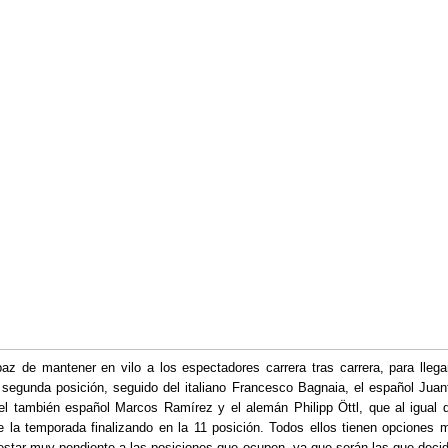
z de mantener en vilo a los espectadores carrera tras carrera, para llegar
 segunda posición, seguido del italiano Francesco Bagnaia, el español Jua
 el también español Marcos Ramírez y el alemán Philipp Öttl, que al igual
e la temporada finalizando en la 11 posición. Todos ellos tienen opciones 
estar muy pendiente a las posiciones que ocupen, ya que serán las que deci