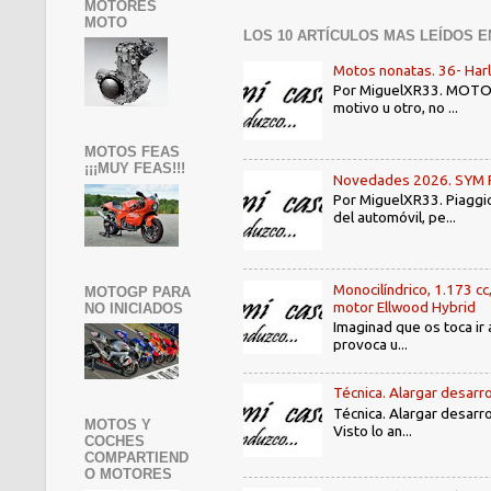
MOTORES
MOTO
LOS 10 ARTÍCULOS MAS LEÍDOS E
Motos nonatas. 36- Har
Por MiguelXR33. MOTOS N
motivo u otro, no ...
MOTOS FEAS
¡¡¡MUY FEAS!!!
Novedades 2026. SYM PE3
Por MiguelXR33. Piaggio
del automóvil, pe...
Monocilíndrico, 1.173 cc
MOTOGP PARA
motor Ellwood Hybrid
NO INICIADOS
Imaginad que os toca ir 
provoca u...
Técnica. Alargar desarro
Técnica. Alargar desarro
MOTOS Y
Visto lo an...
COCHES
COMPARTIEND
O MOTORES