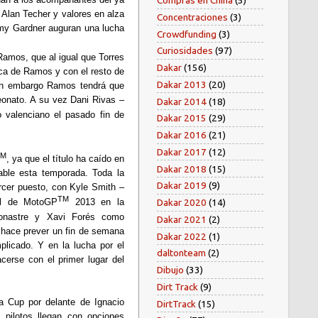
Compras en China
(5)
 Alan Techer y valores en alza
Concentraciones
(3)
emy Gardner auguran una lucha
Crowdfunding
(3)
Curiosidades
(97)
 Ramos, que al igual que Torres
Dakar
(156)
ca de Ramos y con el resto de
Dakar 2013
(20)
 Sin embargo Ramos tendrá que
eonato. A su vez Dani Rivas –
Dakar 2014
(18)
o valenciano el pasado fin de
Dakar 2015
(29)
Dakar 2016
(21)
Dakar 2017
(12)
TM
, ya que el título ha caído en
Dakar 2018
(15)
ble esta temporada. Toda la
Dakar 2019
(9)
rcer puesto, con Kyle Smith –
TM
ial de MotoGP
2013 en la
Dakar 2020
(14)
Bonastre y Xavi Forés como
Dakar 2021
(2)
s hace prever un fin de semana
Dakar 2022
(1)
omplicado. Y en
la lucha por el
daltonteam
(2)
cerse con el primer lugar del
Dibujo
(33)
Dirt Track
(9)
a Cup por delante de Ignacio
DirtTrack
(15)
 pilotos llegan con opciones