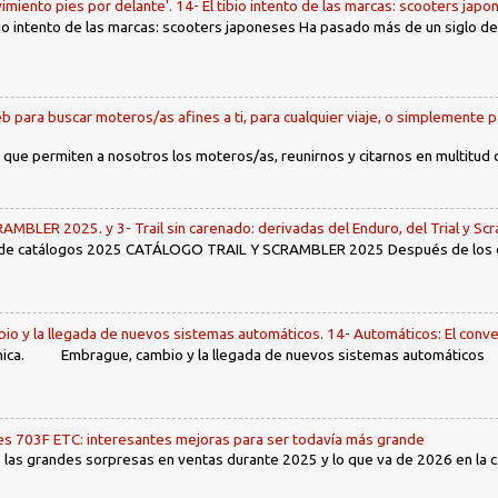
imiento pies por delante'. 14- El tibio intento de las marcas: scooters jap
tibio intento de las marcas: scooters japoneses Ha pasado más de un siglo d
b para buscar moteros/as afines a ti, para cualquier viaje, o simplemente p
 que permiten a nosotros los moteros/as, reunirnos y citarnos en multitud
LER 2025. y 3- Trail sin carenado: derivadas del Enduro, del Trial y Scr
 de catálogos 2025 CATÁLOGO TRAIL Y SCRAMBLER 2025 Después de los env
io y la llegada de nuevos sistemas automáticos. 14- Automáticos: El conve
ca. Embrague, cambio y la llegada de nuevos sistemas automáticos Ín
 703F ETC: interesantes mejoras para ser todavía más grande
las grandes sorpresas en ventas durante 2025 y lo que va de 2026 en la cat