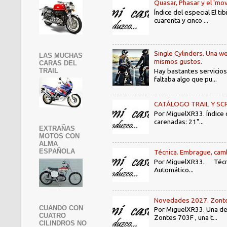
Quasar, Phasar y el 'mov
Índice del especial El 
cuarenta y cinco ...
Single Cylinders. Una we
LAS MUCHAS
mismos gustos.
CARAS DEL
TRAIL
Hay bastantes servicios
faltaba algo que pu...
CATÁLOGO TRAIL Y SCRAMB
Por MiguelXR33. Índice
carenadas: 21"...
EXTRAÑAS
MOTOS CON
ALMA
ESPAÑOLA
Técnica. Embrague, camb
Por MiguelXR33. Técni
Automático...
Novedades 2027. Zontes
CUANDO CON
Por MiguelXR33. Una de 
CUATRO
Zontes 703F , una t...
CILINDROS NO