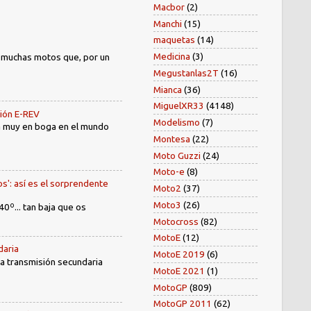
Macbor
(2)
Manchi
(15)
maquetas
(14)
Medicina
(3)
) muchas motos que, por un
Megustanlas2T
(16)
Mianca
(36)
MiguelXR33
(4148)
sión E-REV
Modelismo
(7)
tá muy en boga en el mundo
Montesa
(22)
Moto Guzzi
(24)
Moto-e
(8)
os': así es el sorprendente
Moto2
(37)
Moto3
(26)
40º... tan baja que os
Motocross
(82)
MotoE
(12)
daria
MotoE 2019
(6)
 la transmisión secundaria
MotoE 2021
(1)
MotoGP
(809)
MotoGP 2011
(62)