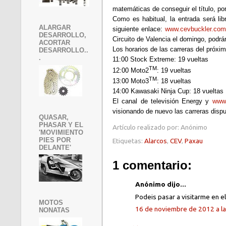
matemáticas de conseguir el título, po
Como es habitual, la entrada será li
ALARGAR
siguiente enlace:
www.cevbuckler.co
DESARROLLO,
Circuito de Valencia el domingo, podrán
ACORTAR
Los horarios de las carreras del próx
DESARROLLO..
.
11:00 Stock Extreme: 19 vueltas
TM
12:00 Moto2
: 19 vueltas
TM
13:00 Moto3
: 18 vueltas
14:00 Kawasaki Ninja Cup: 18 vueltas
El canal de televisión Energy y
www.
visionando de nuevo las carreras disp
QUASAR,
PHASAR Y EL
Artículo realizado por:
Anónimo
'MOVIMIENTO
PIES POR
Etiquetas:
Alarcos
,
CEV
,
Paxau
DELANTE'
1 comentario:
Anónimo dijo...
Podeis pasar a visitarme en 
MOTOS
16 de noviembre de 2012 a la
NONATAS