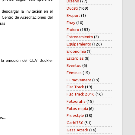
Diseño
(77)
Ducati
(169)
descargar la invitación en el
E-sport
(1)
 Centro de Acreditaciones del
Ebay
(10)
ras.
Enduro
(183)
Entrenamiento
(2)
Equipamiento
(126)
Ergonomía
(1)
Escarpias
(8)
r la emoción del CEV Buckler
Eventos
(6)
Féminas
(15)
FF movement
(19)
Flat Track
(19)
Flat Track 2016
(16)
Fotografía
(18)
Fotos espía
(6)
Freestyle
(38)
s...
Garbí750
(31)
Gass Attack
(16)