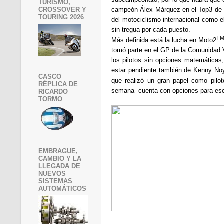
TURISMO,
campeón Álex Márquez en el Top3 de la
CROSSOVER Y
TOURING 2026
del motociclismo internacional como 
sin tregua por cada puesto.
T
Más definida está la lucha en Moto2
tomó parte en el GP de la Comunidad V
los pilotos sin opciones matemáticas
estar pendiente también de Kenny Noy
CASCO
que realizó un gran papel como pilo
RÉPLICA DE
semana- cuenta con opciones para escal
RICARDO
TORMO
EMBRAGUE,
CAMBIO Y LA
LLEGADA DE
NUEVOS
SISTEMAS
AUTOMÁTICOS