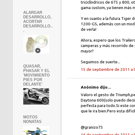
triciclíndricos de 675 y 800, 
gama custom, ya tienen más mot
ALARGAR
DESARROLLO,
Y en cuanto a la futura Tiger d
ACORTAR
1200-GS, además con un modelo
DESARROLLO..
de verla!
.
Ahora, espero que los Trailer
camperas y más recorrido de s
mayor?
Seguimos de suerte...
QUASAR,
15 de septiembre de 2011 a l
PHASAR Y EL
'MOVIMIENTO
PIES POR
DELANTE'
Anónimo dijo...
Valoro el gesto de Triumph,pe
Daytona 600(solo puedo decir
perfecta para todo.Si este co
que le ira bien.Pero esta dificil
MOTOS
NONATAS
@granizo75
16 de septiembre de 2011 a l