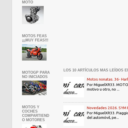
MOTO
MOTOS FEAS
¡¡¡MUY FEAS!!!
LOS 10 ARTÍCULOS MAS LEÍDOS E
MOTOGP PARA
NO INICIADOS
Motos nonatas. 36- Har
Por MiguelXR33. MOTOS N
motivo u otro, no ...
MOTOS Y
Novedades 2026. SYM PE3
COCHES
Por MiguelXR33. Piaggio
COMPARTIEND
del automóvil, pe...
O MOTORES