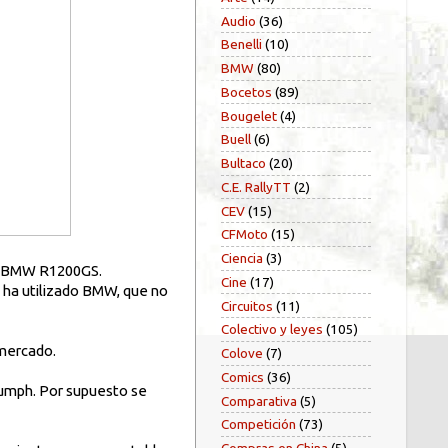
Audio
(36)
Benelli
(10)
BMW
(80)
Bocetos
(89)
Bougelet
(4)
Buell
(6)
Bultaco
(20)
C.E. RallyTT
(2)
CEV
(15)
CFMoto
(15)
Ciencia
(3)
la BMW R1200GS.
Cine
(17)
 ha utilizado BMW, que no
Circuitos
(11)
Colectivo y leyes
(105)
 mercado.
Colove
(7)
Comics
(36)
iumph. Por supuesto se
Comparativa
(5)
Competición
(73)