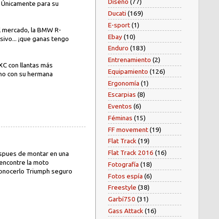
Diseño
(77)
t. Únicamente para su
Ducati
(169)
E-sport
(1)
del mercado, la BMW R-
Ebay
(10)
ivo... ¡que ganas tengo
Enduro
(183)
Entrenamiento
(2)
XC con llantas más
Equipamiento
(126)
 no con su hermana
Ergonomía
(1)
Escarpias
(8)
Eventos
(6)
Féminas
(15)
FF movement
(19)
Flat Track
(19)
Flat Track 2016
(16)
Despues de montar en una
encontre la moto
Fotografía
(18)
econocerlo Triumph seguro
Fotos espía
(6)
Freestyle
(38)
Garbí750
(31)
Gass Attack
(16)