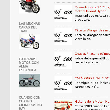
Monocilíndrico, 1.173 cc
motor Ellwood Hybrid
Imaginad que os toca ir 
provoca u...
LAS MUCHAS
CARAS DEL
Técnica. Alargar desarro
TRAIL
Técnica. Alargar desarro
Visto lo an...
Quasar, Phasar y el 'mov
Índice del especial El 
EXTRAÑAS
cuarenta y cinco ...
MOTOS CON
ALMA
ESPAÑOLA
CATÁLOGO TRAIL Y SCRAMB
Por MiguelXR33. Índice
carenadas: 21"...
CUANDO CON
CUATRO
Historia de la Moto - 
CILINDROS NO
Corría 1983 cuando Espa
HAY
Montesa o Bultaco ...