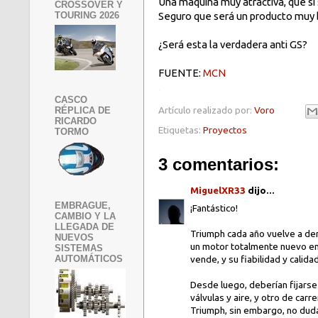
Una máquina muy atractiva, que si
CROSSOVER Y
TOURING 2026
Seguro que será un producto muy 
¿Será esta la verdadera anti GS?
FUENTE:
MCN
.
CASCO
Artículo realizado por:
Voro
RÉPLICA DE
RICARDO
Etiquetas:
Proyectos
TORMO
3 comentarios:
MiguelXR33
dijo...
EMBRAGUE,
¡Fantástico!
CAMBIO Y LA
LLEGADA DE
Triumph cada año vuelve a de
NUEVOS
un motor totalmente nuevo en 
SISTEMAS
AUTOMÁTICOS
vende, y su fiabilidad y calid
Desde luego, deberían fijarse 
válvulas y aire, y otro de carr
Triumph, sin embargo, no dud