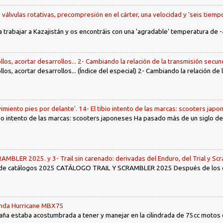
, válvulas rotativas, precompresión en el cárter, una velocidad y 'seis tiemp
a trabajar a Kazajistán y os encontráis con una 'agradable' temperatura de -
llos, acortar desarrollos... 2- Cambiando la relación de la transmisión secun
llos, acortar desarrollos... (Índice del especial) 2- Cambiando la relación de
imiento pies por delante'. 14- El tibio intento de las marcas: scooters jap
tibio intento de las marcas: scooters japoneses Ha pasado más de un siglo d
LER 2025. y 3- Trail sin carenado: derivadas del Enduro, del Trial y Scr
 de catálogos 2025 CATÁLOGO TRAIL Y SCRAMBLER 2025 Después de los env
Honda Hurricane MBX75
ña estaba acostumbrada a tener y manejar en la cilindrada de 75cc motos d