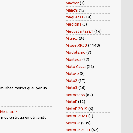
Macbor
(2)
Manchi
(15)
maquetas
(14)
Medicina
(3)
Megustanlas2T
(16)
Mianca
(36)
MiguelXR33
(4148)
Modelismo
(7)
Montesa
(22)
Moto Guzzi
(24)
Moto-e
(8)
Moto2
(37)
Moto3
(26)
) muchas motos que, por un
Motocross
(82)
MotoE
(12)
MotoE 2019
(6)
sión E-REV
MotoE 2021
(1)
tá muy en boga en el mundo
MotoGP
(809)
MotoGP 2011
(62)