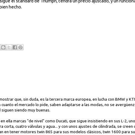
 sigue el standard de Triumph, tendrá un precio ajustado, y un funci
bien hecho.
mostrar que, sin duda, es la tercera marca europea, en lucha con BMW y K
cuanto el mercado lo pide, saben adaptarse a las modas, no se avergüenza
ad siguen siendo muy buenas.
en ella marcas "de nivel" como Ducati, que sigue insistiendo en sus L-2, uno
era corta, cuatro válvulas y agua... y con unos ajustes de cilindrada, se creen
an en tener motores twin 865 para sus modelos clásicos, twin 1600 para s