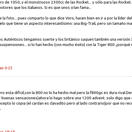
otro de 1050, y el monstruoso 2300cc de las Rocket... y sólo para las Rocke
ores que los italianos. Si es que unos crían fama...
e la foto... pues comparto lo que dice Voro, hacen bien en ir a por la líder 
 que tiene un aspecto interesantísimo: una Big-Trail, pero sin tamaño mas
os Auténticos tengamos suerte y los británico saquen también una versión 
uspensiones... si lo han hecho (con mucho éxito) con la Tiger 800 ¿porqué
as 0:25
ro esta dificil,con la 800 no lo ha hecho mal pero la f800gs es dura rival.
 buenas sensaciones)ahora lo hago sobre una 1200 advent. solo digo que 
ncepto lo copia (el cardan es clavadito pero al lado contrario)por que no r
.
as 19:18