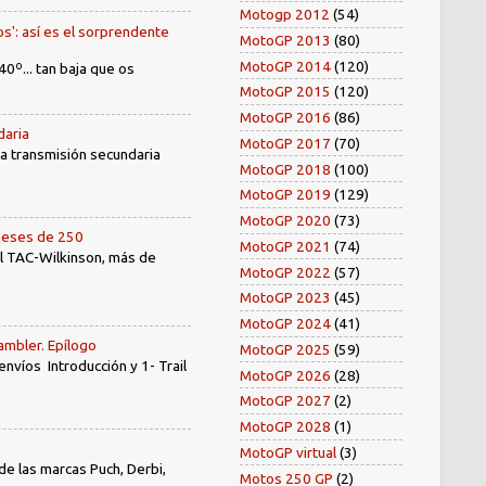
Motogp 2012
(54)
os': así es el sorprendente
MotoGP 2013
(80)
MotoGP 2014
(120)
40º... tan baja que os
MotoGP 2015
(120)
MotoGP 2016
(86)
daria
MotoGP 2017
(70)
 la transmisión secundaria
MotoGP 2018
(100)
MotoGP 2019
(129)
MotoGP 2020
(73)
oneses de 250
MotoGP 2021
(74)
el TAC-Wilkinson, más de
MotoGP 2022
(57)
MotoGP 2023
(45)
MotoGP 2024
(41)
ambler. Epílogo
MotoGP 2025
(59)
íos Introducción y 1- Trail
MotoGP 2026
(28)
MotoGP 2027
(2)
MotoGP 2028
(1)
MotoGP virtual
(3)
e las marcas Puch, Derbi,
Motos 250 GP
(2)