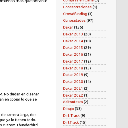
Compras en China
(5)
onamiento mas que notable.
Concentraciones
(3)
Crowdfunding
(3)
Curiosidades
(97)
Dakar
(156)
Dakar 2013
(20)
Dakar 2014
(18)
Dakar 2015
(29)
Dakar 2016
(21)
Dakar 2017
(12)
Dakar 2018
(15)
Dakar 2019
(9)
Dakar 2020
(14)
Dakar 2021
(2)
TM. No dudan en diseñar
Dakar 2022
(1)
n en copiar lo que se
daltonteam
(2)
Dibujo
(33)
 de carrera larga, dos
Dirt Track
(9)
 que ya lo tienen todo.
DirtTrack
(15)
us custom Thunderbird,