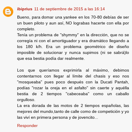
ibiprius
11 de septiembre de 2015 a las 16:14
Bueno, para domar una yankee en los 70-80 debías de ser
un buen piloto y aun así, NO lograbas hacerte con ella por
completo.
Tenía un problema de "shymmy" en la dirección, que no se
corregía ni con el amortiguador y era dramático llegando a
los 180 k/h. Era un problema geométrico de diseño
imposible de solucionar y nunca supimos (ni se sabrá)lo
que esa bestia podía dar realmente.
Los que queríamos exprimirla al máximo, debimos
contentarnos con llegar al límite del chasis y eso nos
"mosqueaba" pues poco después con la Ducati Pantah,
podías "rozar la oreja en el asfalto" sin caerte y aquélla
bestia de 2 tiempos "cabeceaba" como un caballo
orgulloso.
La era dorada de las motos de 2 tiempos españolas, las
mejores del mundo,tanto de calle como de competición y yo
las viví en primera persona y de jovencito...
Responder