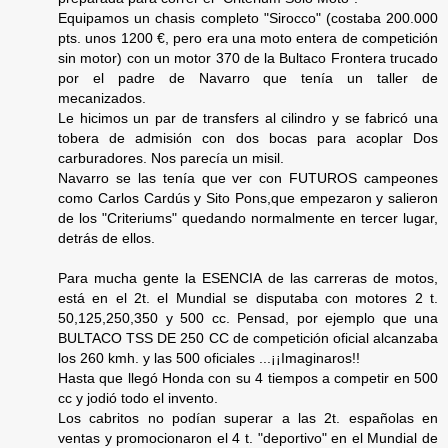
Equipamos un chasis completo "Sirocco" (costaba 200.000
pts. unos 1200 €, pero era una moto entera de competición
sin motor) con un motor 370 de la Bultaco Frontera trucado
por el padre de Navarro que tenía un taller de
mecanizados.
Le hicimos un par de transfers al cilindro y se fabricó una
tobera de admisión con dos bocas para acoplar Dos
carburadores. Nos parecía un misil.
Navarro se las tenía que ver con FUTUROS campeones
como Carlos Cardús y Sito Pons,que empezaron y salieron
de los "Criteriums" quedando normalmente en tercer lugar,
detrás de ellos.
Para mucha gente la ESENCIA de las carreras de motos,
está en el 2t. el Mundial se disputaba con motores 2 t.
50,125,250,350 y 500 cc. Pensad, por ejemplo que una
BULTACO TSS DE 250 CC de competición oficial alcanzaba
los 260 kmh. y las 500 oficiales ...¡¡Imaginaros!!
Hasta que llegó Honda con su 4 tiempos a competir en 500
cc y jodió todo el invento.
Los cabritos no podían superar a las 2t. españolas en
ventas y promocionaron el 4 t. "deportivo" en el Mundial de