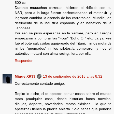
500 cc.
Durante muuuchas carreras, hicieron el ridículo con su
NSR, pero a la larga fueron perfeccionando el motor 4t. y
lograron cambiar la esencia de las carreras del Mundial, en
detrimento de la industria española y en beneficio de la
Japonesa.
Por eso se puso esperanza en la Yankee, pero en Europa
empezaron a comprar las "Four" "Bol d`Or" etc. La yankee
fué el bote salvavidas agujereado del Titanic; ni los motards
ni los "quemados" ni los pilotos,la compraron y hoy el
auténtico motard con alma racing, llora por ella.
Responder
MiguelXR33
13 de septiembre de 2015 a las 8:32
Correctamente contado amigo.
Repito lo dicho, si te apetece contar cosas sobre el mundo
moto (cualquier cosa, desde historias hasta novelas,
dibujos, deporte, novedades, motos clásicas... lo que te
apetezca) tienes la puerta abierta. Sólo tienes que ponerte
en contacto conmigo: mi nick y @gmail.com