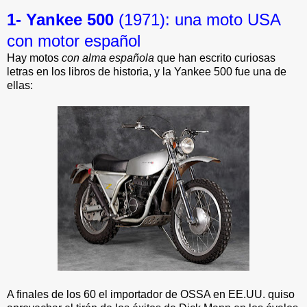
1- Yankee 500
(1971): una moto USA
con motor español
Hay motos
con alma española
que han escrito curiosas
letras en los libros de historia, y la Yankee 500 fue una de
ellas:
A finales de los 60 el importador de OSSA en EE.UU. quiso