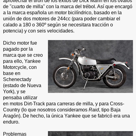
aprovechar el tirón de los éxitos de Dick Mann en los óvalos
de "cuarto de milla" con la marca del trébol. Así que encargó
a la marca española un motor bicilíndrico, basado en la
unión de dos motores de 244cc (para poder cambiar el
calado a 180 o 360º según se necesitara tracción o
potencia) y con seis velocidades.
Dicho motor fue
pagado por la
marca que se creo
para ello, Yankee
Motorcycle, con
base en
Schenectady
(estado de Nueva
York), y se
pensaba utilizar
en motos Dirt-Track para carreras de milla, y para Cross-
Country (lo que nosotros consideramos
Raid
, tipo Baja
Aragón). De hecho, la única Yankee que se fabricó era una
enduro.
Problemas