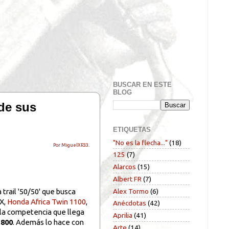
BUSCAR EN ESTE
BLOG
de sus
ETIQUETAS
"No es la flecha..."
(18)
Por MiguelXR33.
125
(7)
Alarcos
(15)
Albert FR
(7)
Alex Tormo
(6)
a trail '50/50' que busca
tX,
Honda Africa Twin 1100
,
Anécdotas
(42)
 la competencia que llega
Aprilia
(41)
800
. Además lo hace con
Arte
(14)