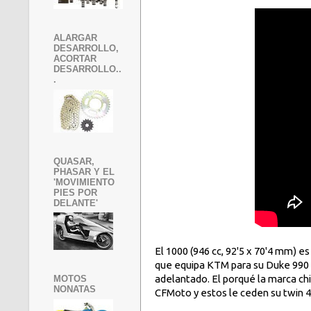
ALARGAR
DESARROLLO,
ACORTAR
DESARROLLO..
.
QUASAR,
PHASAR Y EL
'MOVIMIENTO
PIES POR
DELANTE'
El 1000 (946 cc, 92'5 x 70'4 mm) 
que equipa KTM para su Duke 990 
adelantado. El porqué la marca ch
MOTOS
NONATAS
CFMoto y estos le ceden su twin 4