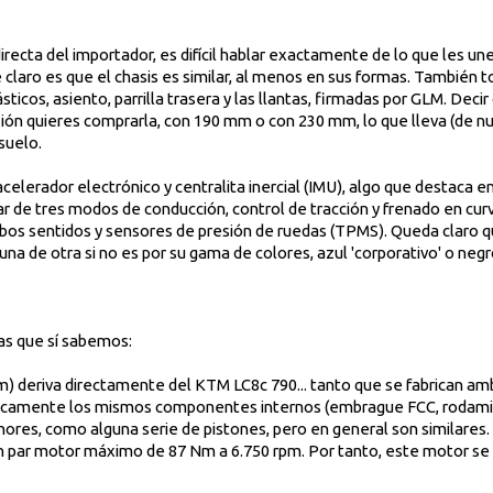
irecta del importador, es difícil hablar exactamente de lo que les u
e claro es que el chasis es similar, al menos en sus formas. También 
ásticos, asiento, parrilla trasera y las llantas, firmadas por GLM. De
sión quieres comprarla, con 190 mm o con 230 mm, lo que lleva (de n
suelo.
elerador electrónico y centralita inercial (IMU), algo que destaca en 
r de tres modos de conducción, control de tracción y frenado en cu
mbos sentidos y sensores de presión de ruedas (TPMS). Queda claro q
na de otra si no es por su gama de colores, azul 'corporativo' o negro
ias que sí sabemos:
mm) deriva directamente del KTM LC8c 790... tanto que se fabrican am
icamente los mismos componentes internos (embrague FCC, rodamie
nores, como alguna serie de pistones, pero en general son similares
un par motor máximo de 87 Nm a 6.750 rpm. Por tanto, este motor se 