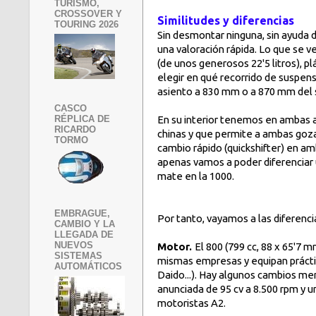
TURISMO,
CROSSOVER Y
Similitudes y diferencias
TOURING 2026
Sin desmontar ninguna, sin ayuda d
una valoración rápida. Lo que se v
(de unos generosos 22'5 litros), pl
elegir en qué recorrido de suspen
asiento a 830 mm o a 870 mm del 
CASCO
En su interior tenemos en ambas ac
RÉPLICA DE
RICARDO
chinas y que permite a ambas goza
TORMO
cambio rápido (quickshifter) en a
apenas vamos a poder diferenciar u
mate en la 1000.
EMBRAGUE,
Por tanto, vayamos a las diferenc
CAMBIO Y LA
LLEGADA DE
NUEVOS
Motor.
El 800 (799 cc, 88 x 65'7 
SISTEMAS
mismas empresas y equipan práct
AUTOMÁTICOS
Daido...). Hay algunos cambios me
anunciada de 95 cv a 8.500 rpm y 
motoristas A2.