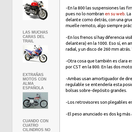
-En la 800 las suspensiones las fi
pues no lo nombran
en su web
. L
delante como detrás, con una gru
muelle remoto, algo siempre prác
LAS MUCHAS
CARAS DEL
-En los frenos sí hay diferencia v
TRAIL
delantera) en la 1000. Eso sí, en
radial, y un disco de 260 mm atrás
-Otra cosa que también es clara es
por CST en la 800. En las dos mot
EXTRAÑAS
-Ambas usan amortiguador de direcci
MOTOS CON
ALMA
regulable se entendería esta posic
ESPAÑOLA
bolsas sobre-depósito grandes.
-Los retrovisores son plegables en
-El peso anunciado es dos kg más a
CUANDO CON
CUATRO
CILINDROS NO