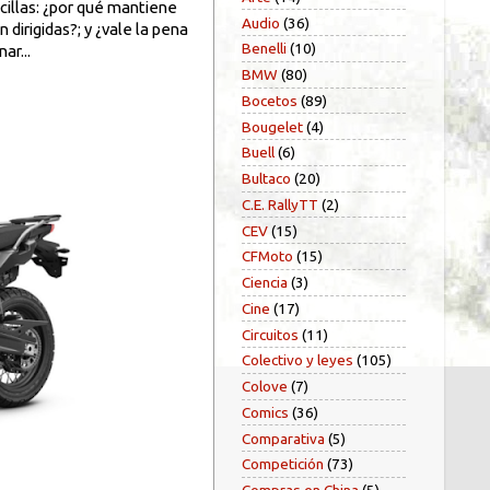
illas: ¿por qué mantiene
Audio
(36)
dirigidas?; y ¿vale la pena
Benelli
(10)
ar...
BMW
(80)
Bocetos
(89)
Bougelet
(4)
Buell
(6)
Bultaco
(20)
C.E. RallyTT
(2)
CEV
(15)
CFMoto
(15)
Ciencia
(3)
Cine
(17)
Circuitos
(11)
Colectivo y leyes
(105)
Colove
(7)
Comics
(36)
Comparativa
(5)
Competición
(73)