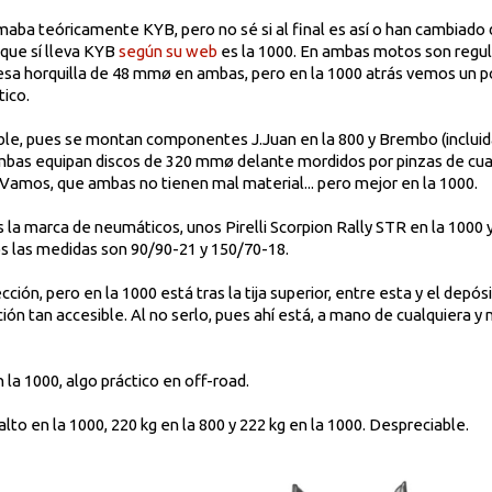
rmaba teóricamente KYB, pero no sé si al final es así o han cambiado 
a que sí lleva KYB
según su web
es la 1000. En ambas motos son regula
esa horquilla de 48 mmø en ambas, pero en la 1000 atrás vemos un 
tico.
isible, pues se montan componentes J.Juan en la 800 y Brembo (incluid
 ambas equipan discos de 320 mmø delante mordidos por pinzas de cua
. Vamos, que ambas no tienen mal material... pero mejor en la 1000.
 la marca de neumáticos, unos Pirelli Scorpion Rally STR en la 1000 y 
os las medidas son 90/90-21 y 150/70-18.
ón, pero en la 1000 está tras la tija superior, entre esta y el depósi
ión tan accesible. Al no serlo, pues ahí está, a mano de cualquiera
 la 1000, algo práctico en off-road.
lto en la 1000, 220 kg en la 800 y 222 kg en la 1000. Despreciable.