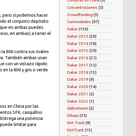
Compras en China
(5)
Concentraciones
(3)
Crowdfunding
(3)
ne, pero sí podemos hacer
todo el conjunto depósito
Curiosidades
(97)
cir que en ambas puedes
Dakar
(156)
uevo, en ambas) a tener el
Dakar 2013
(20)
Dakar 2014
(18)
Dakar 2015
(29)
la 800 contra sus rivales
rva. También ambas usan
Dakar 2016
(21)
ue con un vistazo rápido
Dakar 2017
(12)
 en la 800 y gris o verde
Dakar 2018
(15)
Dakar 2019
(9)
Dakar 2020
(14)
Dakar 2021
(2)
Dakar 2022
(1)
bos en China por las
daltonteam
(2)
ntos SFK, casquillos
Dibujo
(33)
. Entrega una potencia
Dirt Track
(9)
puede limitar para
DirtTrack
(15)