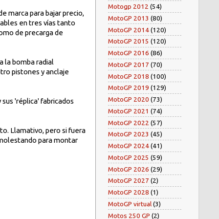
Motogp 2012
(54)
de marca para bajar precio,
MotoGP 2013
(80)
bles en tres vías tanto
MotoGP 2014
(120)
pomo de precarga de
MotoGP 2015
(120)
MotoGP 2016
(86)
a la bomba radial
MotoGP 2017
(70)
tro pistones y anclaje
MotoGP 2018
(100)
MotoGP 2019
(129)
MotoGP 2020
(73)
sus 'réplica' fabricados
MotoGP 2021
(74)
MotoGP 2022
(57)
to. Llamativo, pero si fuera
MotoGP 2023
(45)
 y molestando para montar
MotoGP 2024
(41)
MotoGP 2025
(59)
MotoGP 2026
(29)
MotoGP 2027
(2)
MotoGP 2028
(1)
MotoGP virtual
(3)
Motos 250 GP
(2)