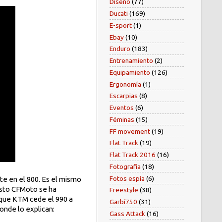
Diseño
(77)
Ducati
(169)
E-sport
(1)
Ebay
(10)
Enduro
(183)
Entrenamiento
(2)
Equipamiento
(126)
Ergonomía
(1)
Escarpias
(8)
Eventos
(6)
Féminas
(15)
FF movement
(19)
Flat Track
(19)
Flat Track 2016
(16)
Fotografía
(18)
Fotos espía
(6)
te en el 800. Es el mismo
esto CFMoto se ha
Freestyle
(38)
l que KTM cede el 990 a
Garbí750
(31)
onde lo explican:
Gass Attack
(16)