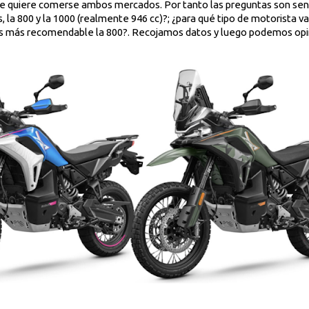
ue quiere comerse ambos mercados. Por tanto las preguntas son senc
la 800 y la 1000 (realmente 946 cc)?; ¿para qué tipo de motorista van 
s más recomendable la 800?. Recojamos datos y luego podemos opin