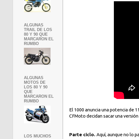
ALGUNAS
TRAIL DE LOS
80 Y 90 QUE
MARCARON EL
RUMBO
ALGUNAS
MOTOS DE
LOS 80 Y 90
QUE
MARCARON EL
RUMBO
El 1000 anuncia una potencia de 1
CFMoto decidan sacar una versión 
Parte ciclo.
Aquí, aunque no lo p
LOS MUCHOS