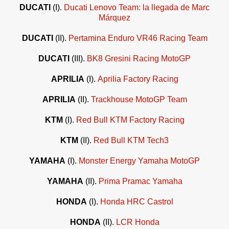
DUCATI
(I).
Ducati Lenovo Team: la llegada de Marc
Márquez
DUCATI
(II).
Pertamina Enduro VR46 Racing Team
DUCATI
(III).
BK8 Gresini Racing MotoGP
APRILIA
(I).
Aprilia Factory Racing
APRILIA
(II).
Trackhouse MotoGP Team
KTM
(I).
Red Bull KTM Factory Racing
KTM
(II).
Red Bull KTM Tech3
YAMAHA
(I).
Monster Energy Yamaha MotoGP
YAMAHA
(II).
Prima Pramac Yamaha
HONDA
(I).
Honda HRC Castrol
HONDA
(II).
LCR Honda