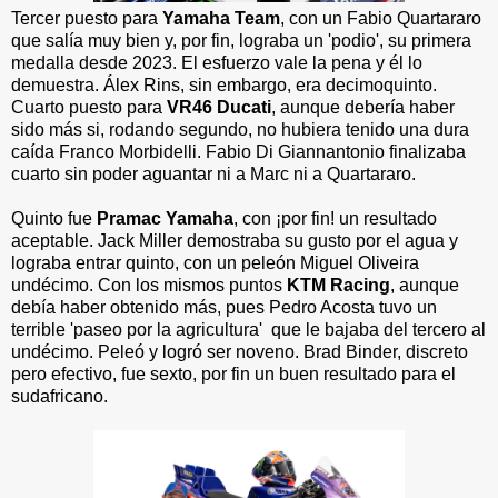
Tercer puesto para
Yamaha Team
, con un Fabio Quartararo
que salía muy bien y, por fin, lograba un 'podio', su primera
medalla desde 2023. El esfuerzo vale la pena y él lo
demuestra. Álex Rins, sin embargo, era decimoquinto.
Cuarto puesto para
VR46 Ducati
, aunque debería haber
sido más si, rodando segundo, no hubiera tenido una dura
caída Franco Morbidelli. Fabio Di Giannantonio finalizaba
cuarto sin poder aguantar ni a Marc ni a Quartararo.
Quinto fue
Pramac Yamaha
, con ¡por fin! un resultado
aceptable. Jack Miller demostraba su gusto por el agua y
lograba entrar quinto, con un peleón Miguel Oliveira
undécimo. Con los mismos puntos
KTM Racing
, aunque
debía haber obtenido más, pues Pedro Acosta tuvo un
terrible 'paseo por la agricultura' que le bajaba del tercero al
undécimo. Peleó y logró ser noveno. Brad Binder, discreto
pero efectivo, fue sexto, por fin un buen resultado para el
sudafricano.