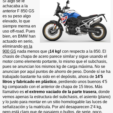
Si algo se le
achacaba a la
anterior F 850 GS
es su peso algo
elevado, lo que
siempre merma en
uso off-road. Pues
bien, en BMW han
actuado en serio,
eliminando
en la
900 GS
nada menos que
¡14 kg!
con respecto a la 850. El
chasis de chapa de acero parece similar y sigue usando el
motor como elemento portante, lo mismo que el subchasis,
pues se anuncian los mismos kg de carga máxima. No se
anuncian por aquí puntos de ahorro de peso. Donde sí se ha
trabajado bastante ha sido en el depósito, ahora de
14'5
litros y fabricado en plástico
, perdiendo unos buenos 4'5
kg comparado con el anterior de chapa de 15 litros. Más
llamativo es
el extremo vaciado de la parte trasera
, donde
vemos apenas la estructura del subchasis, el asiento (plano)
y lo justo para montar en un sitio homologable las luces de
señalización y la matrícula. Por ahí desaparecen 2'4 kg,
pero está claro que de pasajero o bultos, de serie, poco,