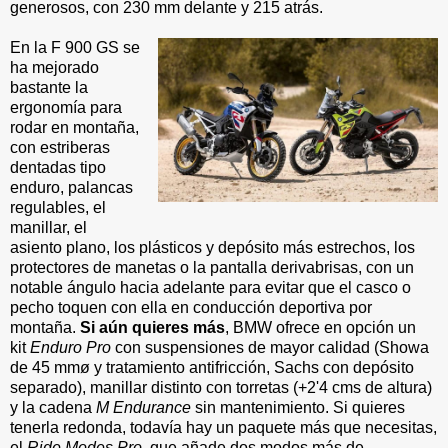
generosos, con 230 mm delante y 215 atrás.
En la F 900 GS se
ha mejorado
bastante la
ergonomía para
rodar en montaña,
con estriberas
dentadas tipo
enduro, palancas
regulables, el
manillar, el
asiento plano, los plásticos y depósito más estrechos, los
protectores de manetas o la pantalla derivabrisas, con un
notable ángulo hacia adelante para evitar que el casco o
pecho toquen con ella en conducción deportiva por
montaña.
Si aún quieres más
, BMW ofrece en opción un
kit
Enduro Pro
con suspensiones de mayor calidad (Showa
de 45 mmø y tratamiento antifricción, Sachs con depósito
separado), manillar distinto con torretas (+2'4 cms de altura)
y la cadena
M Endurance
sin mantenimiento. Si quieres
tenerla redonda, todavía hay un paquete más que necesitas,
el
Ride Modes Pro
, que añade dos modos más de