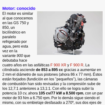
Motor: conocido
El motor es similar
al que conocemos
en las GS 750 y
850, un
bicilíndrico en
paralelo
refrigerado por
agua, pero esta
vez en la
variante
900
que
debutaba hace
cuatro años en las asfálticas
F 900 XR
y
F 900 R
. La
cilindrada asciende
de
853 a 895 cc
gracias a aumentar en
2 mm el diámetro de sus pistones (ahora 86 x 77 mm). Éstos
están forjados (fundición en los "pequeños"), las cámaras
de combustión han sido revisadas y la compresión sube de
los 12,7:1 anteriores a 13,1:1. Con ello se logra subir la
potencia 10 cv, ahora
105 cv/77 kW a 8.500 rpm
, con un par
motor de 93 Nm a 6.750 rpm. Por lo demás sigue siendo el
mismo, con su embielaje desfasado a 270º, sus dos ejes de