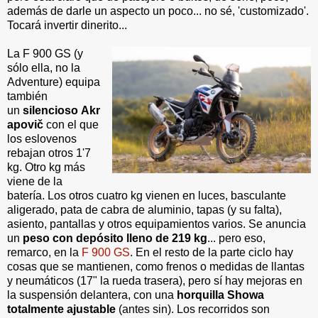
además de darle un aspecto un poco... no sé, 'customizado'.
Tocará invertir dinerito...
La F 900 GS (y
sólo ella, no la
Adventure) equipa
también
un
silencioso Akr
apovič
con el que
los eslovenos
rebajan otros 1'7
kg. Otro kg más
viene de la
batería. Los otros cuatro kg vienen en luces, basculante
aligerado, pata de cabra de aluminio, tapas (y su falta),
asiento, pantallas y otros equipamientos varios. Se anuncia
un
peso con depósito lleno de 219 kg
... pero eso,
remarco, en la
F 900 GS
. En el resto de la parte ciclo hay
cosas que se mantienen, como frenos o medidas de llantas
y neumáticos (17" la rueda trasera), pero sí hay mejoras en
la suspensión delantera, con una
horquilla Showa
totalmente ajustable
(antes sin). Los recorridos son