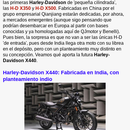
las primeras
Harley-Davidson
de 'pequeña cilindrada',
las
H-D X350
y
H-D X500
. Fabricadas en China por el
grupo empresarial Qianjiang estaràn dedicadas, por ahora,
a mercados emergentes (aunque sigo pensando que
podrían desembarcar en Europa al partir con bases
conocidas y ya homologadas aquí de QJmotor y Benelli).
Pues bien, la sorpresa es que no van a ser las únicas H-D
'de entrada', pues desde India llega otra moto con su librea
en el depósito, pero con un planteamiento muy distinto en
su concepción. Veamos qué aporta la futura
Harley-
Davidson X440
.
Harley-Davidson X440: Fabricada en India, con
planteamiento indio