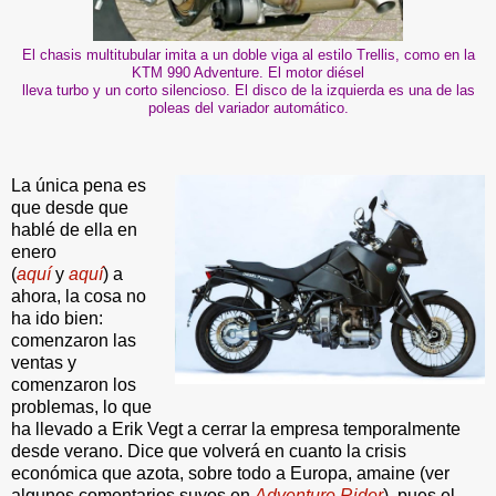
El chasis multitubular imita a un doble viga al estilo Trellis, como en la
KTM 990 Adventure. El motor diésel
lleva turbo y un corto silencioso. El disco de la izquierda es una de las
poleas del variador automático.
La única pena es
que desde que
hablé de ella en
enero
(
aquí
y
aquí
) a
ahora, la cosa no
ha ido bien:
comenzaron las
ventas y
comenzaron los
problemas, lo que
ha llevado a Erik Vegt a cerrar la empresa temporalmente
desde verano. Dice que volverá en cuanto la crisis
económica que azota, sobre todo a Europa, amaine (ver
algunos comentarios suyos en
Adventure Rider
), pues el