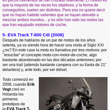
en pocos momentos se han cruzado realmente. El motivo es
que la mayoría de las veces los objetivos, y la forma de
conseguirlos, suelen ser distintos. Pero eso no quiere decir
que no hayan habido valientes que se hayan atrevido a
mezclar ambos mundos... y no sólo han sido las motos las
que han equipado motores de coche.
5- EVA Track T-800 Cdi (2008)
Después de hablaros de un par de motos de los años
setenta, ya va siendo hora de hacer una visita al Siglo XXI
¿no? En este caso la moto es llamativa por tres motivos: por
"resucitar" el concepto moto-con-motor-de-coche, algo
bastante abandonado en las dos décadas anteriores; por
ser una trail (además bastante campera con su llanta de 21"
delantera) y, ante todo, por ser diésel.
Todo comenzó en
2008, cuando
Erik
Vegt
creó en
Holanda los
primeros
prototipos de
la
EVA Track T-