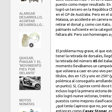
puesto como mejor resultado. En 2
logró un tercero en la República
ALARGAR
en el GP de Australia. Pero en el 
DESARROLLO,
Malasia, un accidente en carrera no
ACORTAR
retirar el dorsal y, como con Kato
DESARROLLO..
.
palmarés suficiente en la categor
faltara ahí. Pero son homenajes a 
El problema muy grave, el que est
tener la retirada de dorsales, ll
QUASAR,
la retirada del número
65
del itali
PHASAR Y EL
'MOVIMIENTO
momento llevábamos un campeón y
PIES POR
que volviera a caer en uno vivo per
DELANTE'
títulos, dos en 125 y uno en 250? 
polémica al conseguirlo arrollando
un punto). Sí,
Capirex
corrió doce
incluso logró la primera victoria d
sólo logró nueve victorias, treinta
MOTOS
puestos como mejores clasificacio
NONATAS
¿qué tenía Capirossi que no, por e
entonces como
Casey Stoner
, 