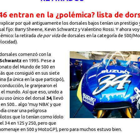
 46 entran en la ¿polémica? lista de dor
xplicar por qué antiguamente los dorsales bajos tenían un prestigio 
sal fijo: Barry Sheene, Kevin Schwantz y Valentino Rossi. Y ahora voy 
mico: la retirada
de por vida
de dorsales en la categoría de 500/Mo
elocidad).
dorsales comenzó con la
 Schwantz
en 1995. Pese a
onato del Mundo de 500 en
más que consiguió en sus siete
a (la única en la que participó),
 conducción, le granjearon el
 el mundo. Así que eso, unido a
su uso único del dorsal
34
, llevó
 en 500... algo 'muy NBA' y que
ía crear una peligrosa
pilotos que lo tenían como ídolo
el 34 en 125 y 250, pero que
u homenaje en 500 y MotoGP), pero para muchos estuvo bien.