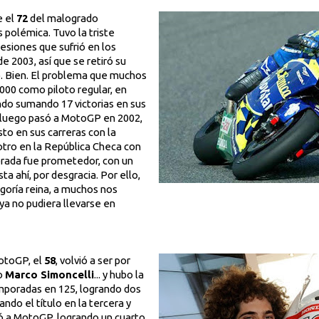
e el
72
del malogrado
s polémica. Tuvo la triste
lesiones que sufrió en los
 2003, así que se retiró su
Bien. El problema que muchos
2000 como piloto regular, en
do sumando 17 victorias en sus
y luego pasó a MotoGP en 2002,
o en sus carreras con la
tro en la República Checa con
orada fue prometedor, con un
ta ahí, por desgracia. Por ello,
goría reina, a muchos nos
ya no pudiera llevarse en
MotoGP, el
58
, volvió a ser por
no
Marco Simoncelli
... y hubo la
mporadas en 125, logrando dos
ando el título en la tercera y
ió a MotoGP, logrando un cuarto