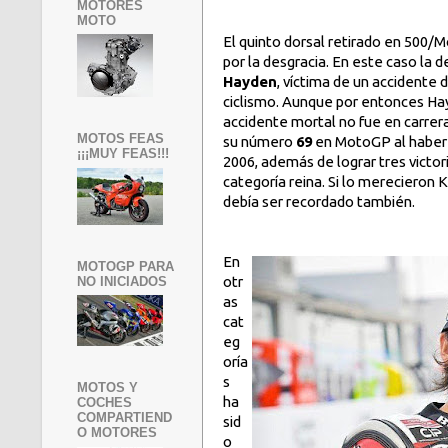
MOTORES
MOTO
El quinto dorsal retirado en 500/
por la desgracia. En este caso la
Hayden
, víctima de un accidente 
ciclismo. Aunque por entonces Ha
accidente mortal no fue en carrera
MOTOS FEAS
su número
69
en MotoGP al haber
¡¡¡MUY FEAS!!!
2006, además de lograr tres victori
categoría reina. Si lo merecieron K
debía ser recordado también.
En
MOTOGP PARA
otr
NO INICIADOS
as
cat
eg
oría
s
MOTOS Y
ha
COCHES
COMPARTIEND
sid
O MOTORES
o