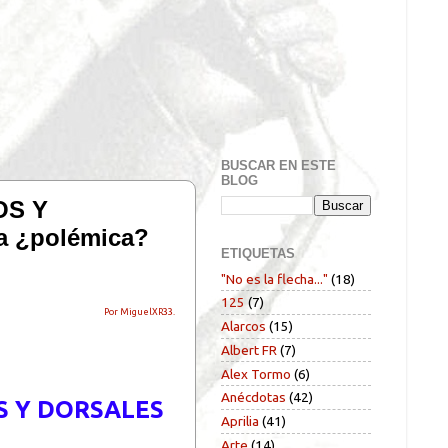
BUSCAR EN ESTE
BLOG
OS Y
a ¿polémica?
ETIQUETAS
"No es la flecha..."
(18)
125
(7)
Por MiguelXR33.
Alarcos
(15)
Albert FR
(7)
Alex Tormo
(6)
Anécdotas
(42)
OS Y DORSALES
Aprilia
(41)
Arte
(14)