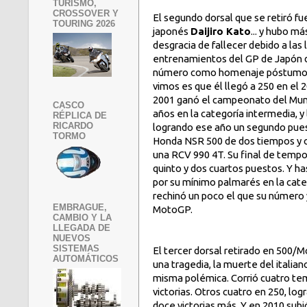
TURISMO,
CROSSOVER Y
El segundo dorsal que se retiró fu
TOURING 2026
japonés
Daijiro Kato
... y hubo má
desgracia de fallecer debido a las 
entrenamientos del GP de Japón de
número como homenaje póstumo. 
vimos es que él llegó a 250 en el 
2001 ganó el campeonato del Mun
CASCO
años en la categoría intermedia, 
RÉPLICA DE
RICARDO
logrando ese año un segundo puest
TORMO
Honda NSR 500 de dos tiempos y o
una RCV 990 4T. Su final de temp
quinto y dos cuartos puestos. Y has
por su mínimo palmarés en la cate
rechinó un poco el que su número 
EMBRAGUE,
MotoGP.
CAMBIO Y LA
LLEGADA DE
NUEVOS
SISTEMAS
El tercer dorsal retirado en 500/
AUTOMÁTICOS
una tragedia, la muerte del italia
misma polémica. Corrió cuatro te
victorias. Otros cuatro en 250, logr
doce victorias más. Y en 2010 sub