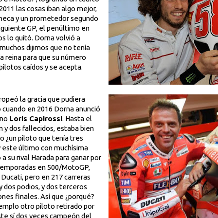
011 las cosas iban algo mejor,
 Checa y un prometedor segundo
siguiente GP, el penúltimo en
s lo quitó. Dorna volvió a
, muchos dijimos que no tenía
ía reina para que su número
pilotos caídos y se acepta.
ropeó la gracia que pudiera
egó cuando en 2016 Dorna anunció
ano
Loris Capirossi
. Hasta el
 dos fallecidos, estaba bien
o ¿un piloto que tenía tres
(y este último con muchísima
 a su rival Harada para ganar por
 temporadas en 500/MotoGP,
e Ducati, pero en 217 carreras
 y dos podios, y dos terceros
nes finales. Así que ¿porqué?
jemplo otro piloto retirado por
este sí dos veces campeón del