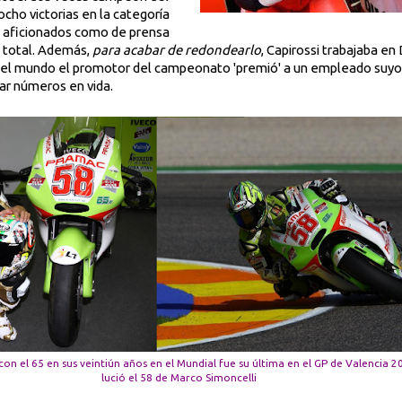
cho victorias en la categoría
 de aficionados como de prensa
e total. Además,
para acabar de redondearlo
, Capirossi trabajaba en 
el mundo el promotor del campeonato 'premió' a un empleado suyo y
rar números en vida.
 con el 65 en sus veintiún años en el Mundial fue su última en el GP de Valenci
lució el 58 de Marco Simoncelli