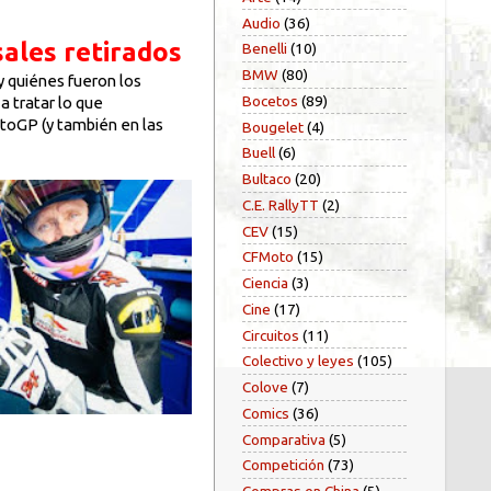
Audio
(36)
sales retirados
Benelli
(10)
BMW
(80)
y quiénes fueron los
Bocetos
(89)
a tratar lo que
toGP (y también en las
Bougelet
(4)
Buell
(6)
Bultaco
(20)
C.E. RallyTT
(2)
CEV
(15)
CFMoto
(15)
Ciencia
(3)
Cine
(17)
Circuitos
(11)
Colectivo y leyes
(105)
Colove
(7)
Comics
(36)
Comparativa
(5)
Competición
(73)