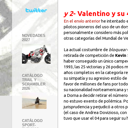
y 2
- Valentino y su
En el envío anterior
he intentado e
pilotos pioneros del uso de un dor
personalmente considero más polé
NOVEDADES
otras categorías del Mundial de V
2027
La actual costumbre de
bloquear
retirada de competición de
Kevin
haber conseguido un único campe
1993, las 25 victorias y 26 podios 
años completos en la categoría rein
CATÁLOGO
su simpatía y su agresivo estilo de
TRAIL Y
favor de millones de fans por todo
SCRAMBLER
2026
su nacionalidad norteamericana y 
a Dorna a decidir retirar el número
no estuvo exento de polémica. Pod
jurisprudencia y perjudicó a otros 
(el caso de Andrea Dovizioso, con 
tuvo que usar el 04 para seguir s
CATÁLOGO
SPORT-