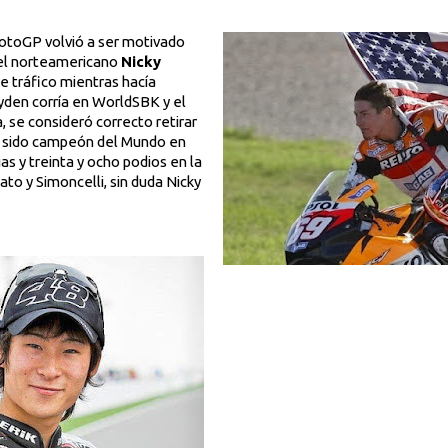
MotoGP volvió a ser motivado
 del norteamericano
Nicky
de tráfico mientras hacía
yden corría en WorldSBK y el
, se consideró correcto retirar
 sido campeón del Mundo en
as y treinta y ocho podios en la
ato y Simoncelli, sin duda Nicky