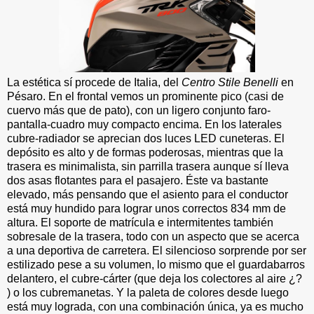
La estética sí procede de Italia, del
Centro Stile Benelli
en
Pésaro. En el frontal vemos un prominente pico (casi de
cuervo más que de pato), con un ligero conjunto faro-
pantalla-cuadro muy compacto encima. En los laterales
cubre-radiador se aprecian dos luces LED cuneteras. El
depósito es alto y de formas poderosas, mientras que la
trasera es minimalista, sin parrilla trasera aunque sí lleva
dos asas flotantes para el pasajero. Éste va bastante
elevado, más pensando que el asiento para el conductor
está muy hundido para lograr unos correctos 834 mm de
altura. El soporte de matrícula e intermitentes también
sobresale de la trasera, todo con un aspecto que se acerca
a una deportiva de carretera. El silencioso sorprende por ser
estilizado pese a su volumen, lo mismo que el guardabarros
delantero, el cubre-cárter (que deja los colectores al aire ¿?
) o los cubremanetas. Y la paleta de colores desde luego
está muy lograda, con una combinación única, ya es mucho