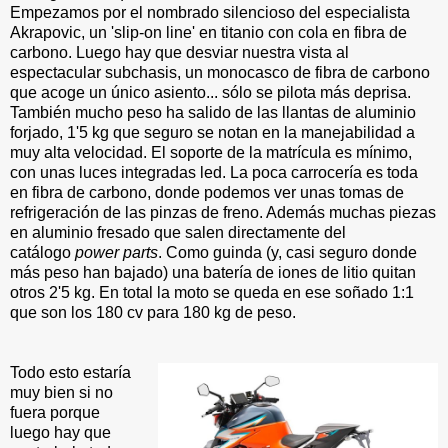
Empezamos por el nombrado silencioso del especialista
Akrapovic, un 'slip-on line' en titanio con cola en fibra de
carbono. Luego hay que desviar nuestra vista al
espectacular subchasis, un monocasco de fibra de carbono
que acoge un único asiento... sólo se pilota más deprisa.
También mucho peso ha salido de las llantas de aluminio
forjado, 1'5 kg que seguro se notan en la manejabilidad a
muy alta velocidad. El soporte de la matrícula es mínimo,
con unas luces integradas led. La poca carrocería es toda
en fibra de carbono, donde podemos ver unas tomas de
refrigeración de las pinzas de freno. Además muchas piezas
en aluminio fresado que salen directamente del
catálogo
power parts
. Como guinda (y, casi seguro donde
más peso han bajado) una batería de iones de litio quitan
otros 2'5 kg. En total la moto se queda en ese soñado 1:1
que son los 180 cv para 180 kg de peso.
Todo esto estaría
muy bien si no
fuera porque
luego hay que