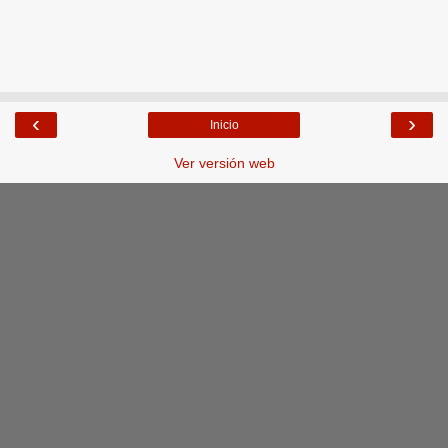
‹
›
Inicio
Ver versión web