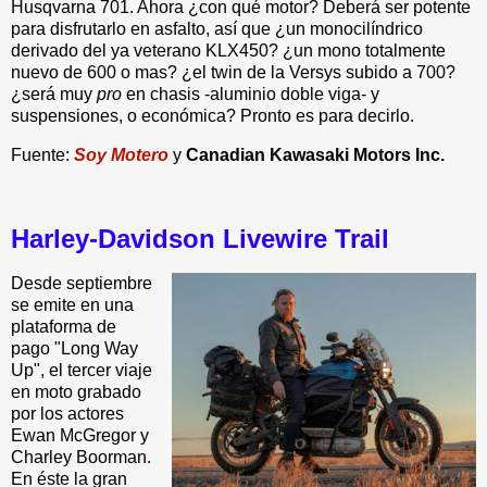
Husqvarna 701. Ahora ¿con qué motor? Deberá ser potente
para disfrutarlo en asfalto, así que ¿un monocilíndrico
derivado del ya veterano KLX450? ¿un mono totalmente
nuevo de 600 o mas? ¿el twin de la Versys subido a 700?
¿será muy
pro
en chasis -aluminio doble viga- y
suspensiones, o económica? Pronto es para decirlo.
Fuente:
Soy Motero
y
Canadian Kawasaki Motors Inc.
Harley-Davidson Livewire Trail
Desde septiembre
se emite en una
plataforma de
pago "Long Way
Up", el tercer viaje
en moto grabado
por los actores
Ewan McGregor y
Charley Boorman.
En éste la gran