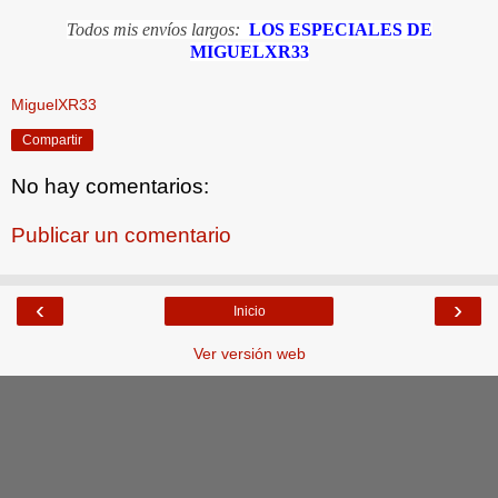
Todos mis envíos largos:
LOS ESPECIALES DE
MIGUELXR33
MiguelXR33
Compartir
No hay comentarios:
Publicar un comentario
‹
›
Inicio
Ver versión web