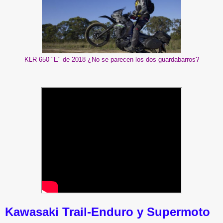
KLR 650 "E" de 2018 ¿No se parecen los dos guardabarros?
Kawasaki Trail-Enduro y Supermoto