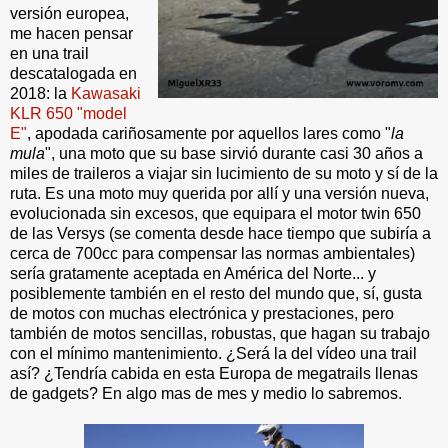
versión europea,
me hacen pensar
en una trail
descatalogada en
2018: la
Kawasaki
KLR 650 "model
E"
, apodada cariñosamente por aquellos lares como "
la
mula
", una moto que su base sirvió durante casi 30 años a
miles de traileros a viajar sin lucimiento de su moto y sí de la
ruta. Es una moto muy querida por allí y una versión nueva,
evolucionada sin excesos, que equipara el motor twin 650
de las Versys (se comenta desde hace tiempo que subiría a
cerca de 700cc para compensar las normas ambientales)
sería gratamente aceptada en América del Norte... y
posiblemente también en el resto del mundo que, sí, gusta
de motos con muchas electrónica y prestaciones, pero
también de motos sencillas, robustas, que hagan su trabajo
con el mínimo mantenimiento. ¿Será la del vídeo una trail
así? ¿Tendría cabida en esta Europa de megatrails llenas
de gadgets? En algo mas de mes y medio lo sabremos.